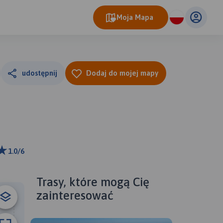
Moja Mapa
udostępnij
Dodaj do mojej mapy
1.0/6
ributors
Trasy, które mogą Cię
zainteresować