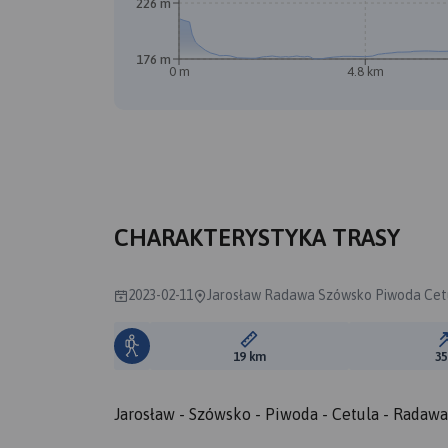
226 m
176 m
0 m
4.8 km
CHARAKTERYSTYKA TRASY
2023-02-11
Jarosław Radawa Szówsko Piwoda Cet
Długość trasy:
19 km
3
Jarosław - Szówsko - Piwoda - Cetula - Radawa