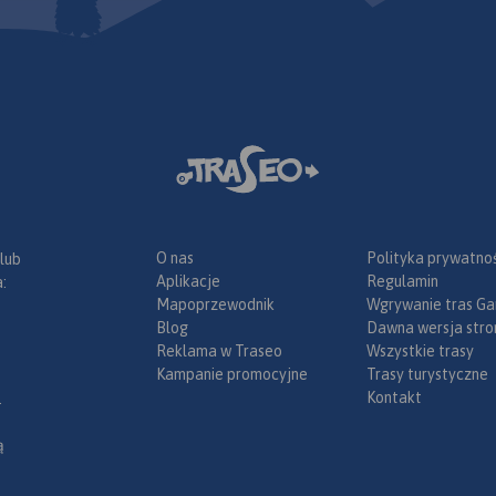
ści rzeźby
e można
 Traseo na
.
Rok
O nas
Polityka prywatnoś
 lub
Aplikacje
Regulamin
:
Mapoprzewodnik
Wgrywanie tras Ga
Blog
Dawna wersja stro
Reklama w Traseo
Wszystkie trasy
Kampanie promocyjne
Trasy turystyczne
Kontakt
.
ą