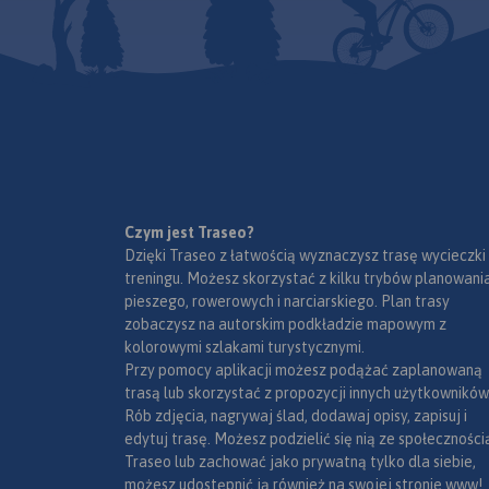
wrażenia plastyczno
terenu. Mapę offlin
zakupić w aplikacji
urządzenia mobilne
wydania 2021
Czym jest Traseo?
Dzięki Traseo z łatwością wyznaczysz trasę wycieczki
treningu. Możesz skorzystać z kilku trybów planowania
pieszego, rowerowych i narciarskiego. Plan trasy
zobaczysz na autorskim podkładzie mapowym z
kolorowymi szlakami turystycznymi.
Przy pomocy aplikacji możesz podążać zaplanowaną
trasą lub skorzystać z propozycji innych użytkowników
Rób zdjęcia, nagrywaj ślad, dodawaj opisy, zapisuj i
edytuj trasę. Możesz podzielić się nią ze społeczności
Traseo lub zachować jako prywatną tylko dla siebie,
możesz udostępnić ją również na swojej stronie www!