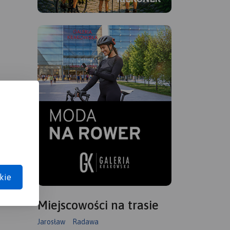
kie
Miejscowości na trasie
Jarosław
Radawa