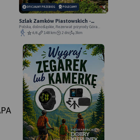
OFICJALNY PRZEBIEG
POLECAMY
Szlak Zamków Piastowskich -
oficjalny przebieg
Polska, dolnośląskie, Rezerwat przyrody Góra
Choina, Zagórze Śląskie, powiat wałbrzyski
6/6
148 km
2 dni
3km
APA