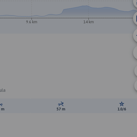
9.6 km
14 km
A
ula
Suma przewyższeń:
Suma spadków:
Ocena t
5 m
57 m
1.0/6