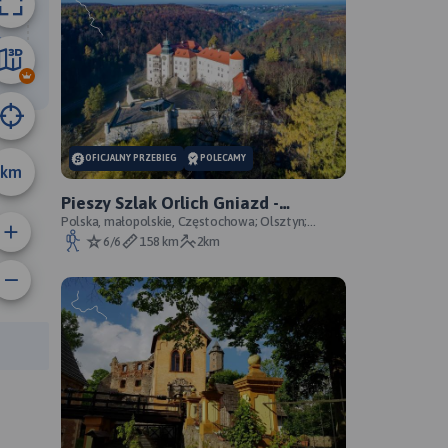
19 km
OFICJALNY PRZEBIEG
POLECAMY
km
Pieszy Szlak Orlich Gniazd -
oficjalny przebieg szlaku
Polska, małopolskie, Częstochowa; Olsztyn;
Mirów; Bobolice; Morsko; Ogrodzieniec; Pilica;
6/6
158 km
2km
Smoleń; By
rasy: