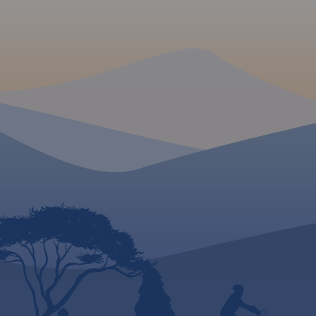
atrakcyjny turystycz
wciąż mało popularn
rozpoznawalny regi
takie „miejscówki”, j
Lubaczów, Oleszyce,
Zdrój, Narol, Ruda 
inne. Znajdziemy tu
pamiątek w postaci 
większości w stanie r
opuszczonych cmen
greckokatolickich.
Odszukiwanie tych 
terenie, olbrzymie 
leśne i rzadka zabu
(co przekłada się na
ruch samochodowy),
doskonale warunki 
uprawienia turystyki
rowerowej. Na
mapie zastosowano
cieniowanie w celu 