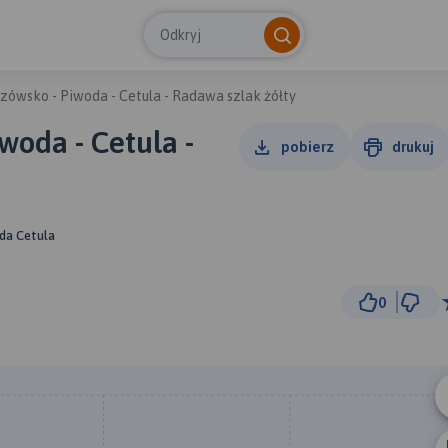
Odkryj
Szówsko - Piwoda - Cetula - Radawa szlak żółty
woda - Cetula -
pobierz
drukuj
da Cetula
0
5 km
© Traseo Map
© OpenMapTiles
© OpenStreetMap cont
B