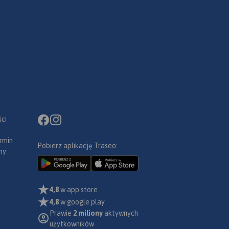
ci
rmin
Pobierz aplikację Traseo:
ny
4,8
w app store
4,8
w google play
Prawie
2 miliony
aktywnych
użytkowników