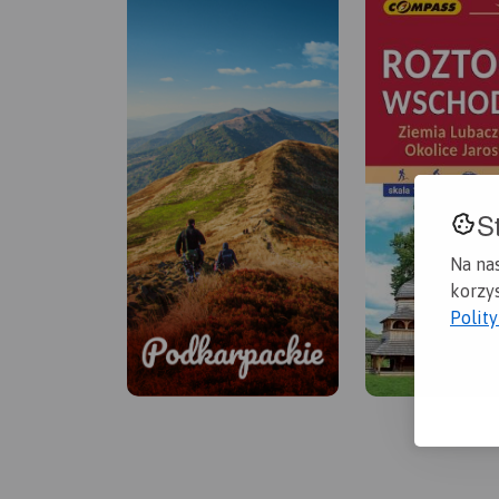
S
Na na
korzys
Polit