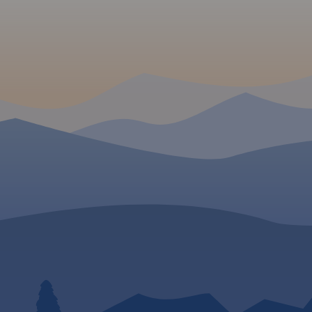
nie, choć
utworzono Roztoczański Park Narodowy, aby
y i niezbyt
chronić cenne dziedzictwo przyrodnicze. Mapa
on, a w tym
"Rowerem po Roztoczu" powstała przy współpracy
ak:
gmin z tego obszaru:
 Horyniec-
Zwierzyniec, Krasnobród, Józefów, Susiec, Tomaszów
Różaniecka i
Lubelski, Narol, Horyniec Zdrój, Bełżec, Lubycza
 wiele
Królewska i Cieszanów.
Zapraszamy na rowerową podróż przez ten
cerkwi (w
niezwykły zakątek, do zwiedzania atrakcji i
uin) i
odkrywania tajemnic Roztocza!
tarzy
miejsc w
kompleksy
dowa wsi
 niewielki
 stwarzają
do
uzyskania