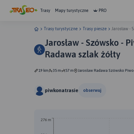
Trasy
Mapy turystyczne
PRO
Trasy turystyczne
Trasy piesze
Jarosław - 
Jarosław - Szówsko - Pi
Radawa szlak żółty
19 km
35 m
57 m
Jarosław Radawa Szówsko Piwo
piwkonatrasie
obserwuj
276 m