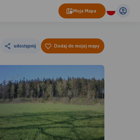
Moja Mapa
udostępnij
Dodaj do mojej mapy