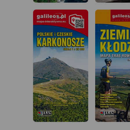
MAPA TURYSTYCZNA W
APLIKACJI TRASEO
MAPA TURYSTYCZNA
APLIKACJI TRASEO
Bardzo dokładna,
aktualizowana w terenie mapa
turystyczna Rudaw
Dolina Pałaców i O
Janowickich z zaznaczonymi
bardzo dokładna 