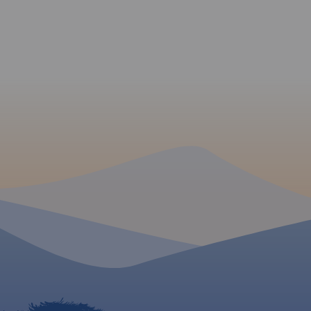
szlakami pieszymi i
turystyczna obejm
rowerowymi z czasami przejść
zasięgiem obszar Ko
poszczególnych odcinków. Na
Jeleniogórskiej oraz
mapie zaznaczono skały
Rudaw Janowickich 
wspinaczkowe, z których słynie
Kaczawskich. Na m
region i najważniejsze atrakcje
oznaczono czasy pr
turystyczne.
Rok wydania:
poszczególnych szl
2022
turystycznych.
Rok 
2019
MAPA TURYSTYCZNA
APLIKACJI TRASEO
MAPA TURYSTYCZNA W
Mapa szlaków rowe
APLIKACJI TRASEO
Ziemi Kłodzkiej. Za
Mapa Karkonosze przedstawia
najważniejsze atrak
najwyższe pasmo górskie
przyrodnicze, turys
Sudetów, znajdziemy na niej
informacje praktyc
aktualny przebieg szlaków
wydania 2020
turystycznych wraz z
orientaycjnym czasem