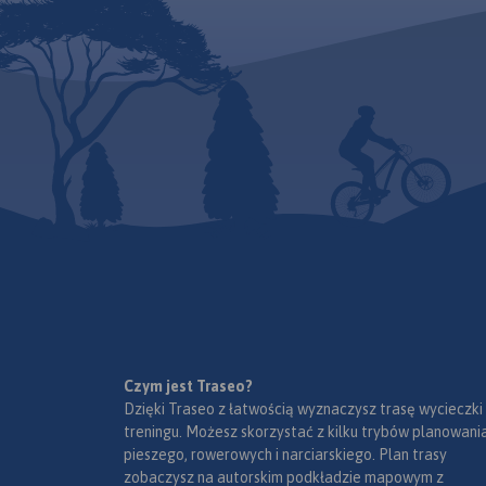
przejścia, szczyty i atrakcje
turystyczne. Mapę Karkonoszy
zamykają czeskie Rokytnice
nad Jizerou na zachodzie oraz
Velka Upa na południu, Kowary
na wschodzie i Jelenia Góra na
północy. Ważniejsze atrakcje
turystyczne zostały
wyszczególnionea, a
ukształtowanie terenu
pokazano przy pomocy
poziomic co 10 m.
Rok
wydania 2022
Czym jest Traseo?
Dzięki Traseo z łatwością wyznaczysz trasę wycieczki
treningu. Możesz skorzystać z kilku trybów planowania
pieszego, rowerowych i narciarskiego. Plan trasy
zobaczysz na autorskim podkładzie mapowym z