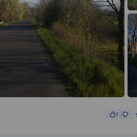
1
2 km
© Traseo Map
© OpenMapTiles
© OpenStreetMap cont