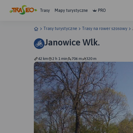
Trasy
Mapy turystyczne
PRO
Trasy turystyczne
Trasy na rower szosowy
Janowice Wlk.
42 km
2 h 1 min
706 m
320 m