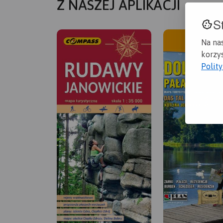
Z NASZEJ APLIKACJI
S
Na na
korzys
Polit