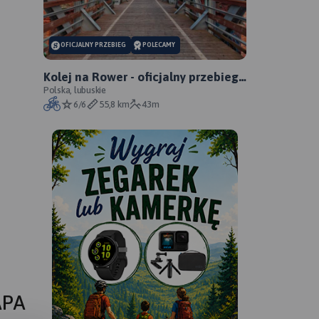
OFICJALNY PRZEBIEG
POLECAMY
Kolej na Rower - oficjalny przebieg
szlaku
Polska, lubuskie
6/6
55,8 km
43m
APA