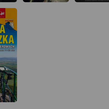
MAPA TURYSTYCZNA W
APLIKACJI TRASEO
Mapa Doliny Bobru zas
obejmująca obszar od Je
 W
MAPA TURYSTYCZNA W
Góry do Bolesławca. Na
APLIKACJI TRASEO
zaznaczono szlaki tury
piesze i rowerowe oraz
ważniejsze atrakcje
grodów to
Mapa wydawnictwa Galileos w
turystyczne.
mapa
skali 1:33 000 obejmująca