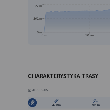
522 m
A
261 m
B
0 m
0 m
10 km
CHARAKTERYSTYKA TRASY
2016-05-06
Długość trasy:
Suma prz
42 km
706 m