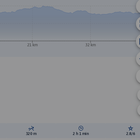
21 km
32 km
ewyższeń:
Suma spadków:
Średni czas potrzebny na pokon
Ocen
320 m
2 h 1 min
2.8/6