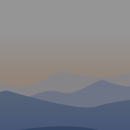
ująca swym
swoim zasięgiem obszar
tliny
Karkonoskiego Parku
 część
Narodowego i okolic, została
i Gór
zaktualizowana w
apie
terenie. Karkonoski Park
zejścia na
Narodowy to jeden z
akach
najbardziej popularnych wśród
wydania
turystów regionów. Na mapie
zaznaczono atrakcje
turystyczne i krajoznawcze, a
 W
także informacje praktyczne.
Oznaczono przebieg szlaków
turystycznych: pieszych i
rowerowych wraz z czasami
rowych
przejść.
Rok wydania 2020
znaczono tu
cje
tyczne oraz
zne.
Rok