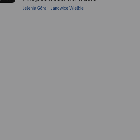
Jelenia Góra
Janowice Wielkie
ięgiem
leniej
 mapie
styczne