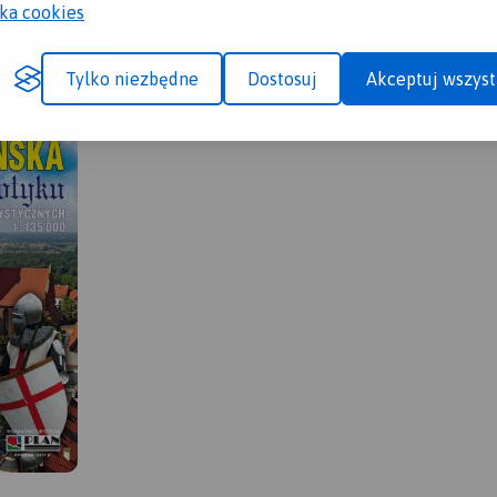
yka cookies
Tylko niezbędne
Dostosuj
Akceptuj wszyst