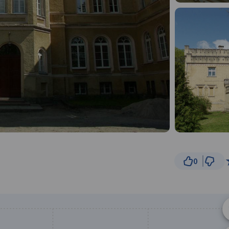
0
50 
© Traseo Map
© OpenMapTiles
© OpenStreetMap cont