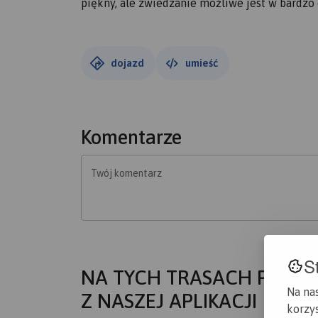
piękny, ale zwiedzanie możliwe jest w bardzo
dojazd
umieść
Komentarze
Twój komentarz
S
NA TYCH TRASACH PRZYD
Na na
Z NASZEJ APLIKACJI
korzys