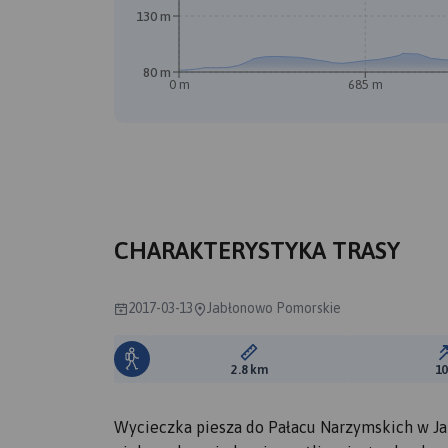
130 m
80 m
0 m
685 m
CHARAKTERYSTYKA TRASY
2017-03-13
Jabłonowo Pomorskie
Długość trasy:
2.8 km
1
Wycieczka piesza do Pałacu Narzymskich w Jab