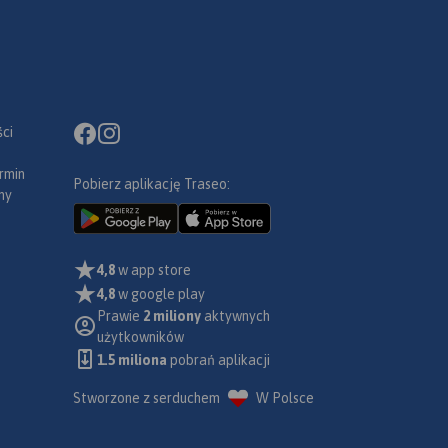
ci
rmin
Pobierz aplikację Traseo:
ny
4,8
w app store
4,8
w google play
Prawie
2 miliony
aktywnych
użytkowników
1.5 miliona
pobrań aplikacji
Stworzone z serduchem
W Polsce