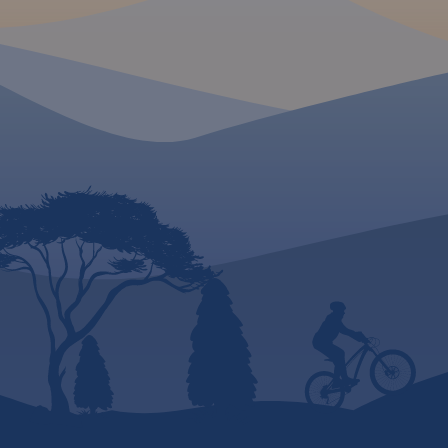
obszarze Pojezierza
zaznaczono w posta
Brodnickiego. W granicach
najważniejsze atrak
nadleśnictwa utworzono dwa
turystyczne regionu
parki krajobrazowe: Brodnicki
obejmuje swym
Park Krajobrazowy o pow. ok.
zasięgiem Chełmno,
13 ha oraz Górznieńsko-
Chełmżę, Świecie, G
Lidzbarski Park Krajobrazowy o
Golub-Dobrzyń oraz
pow. ok. 28 ha. Jest to bardzo
Bydgoszcz.
Rok wyd
malowniczy obszar, pokryty
głównie sosnowymi lasami, a
krajobraz urozmaicają liczne
jeziora.