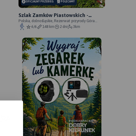
OFICJALNY PRZEBIEG
POLECAMY
Szlak Zamków Piastowskich -
oficjalny przebieg
Polska, dolnośląskie, Rezerwat przyrody Góra
Choina, Zagórze Śląskie, powiat wałbrzyski
6/6
148 km
2 dni
3km
APA