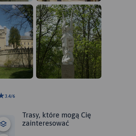
3.4/6
m
ributors
Trasy, które mogą Cię
zainteresować