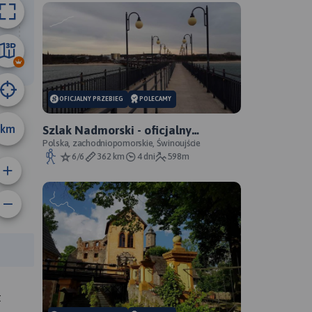
2.7 km
A
B
OFICJALNY PRZEBIEG
POLECAMY
km
Szlak Nadmorski - oficjalny
przebieg
Polska, zachodniopomorskie, Świnoujście
6/6
362 km
4 dni
598m
rasy:
t