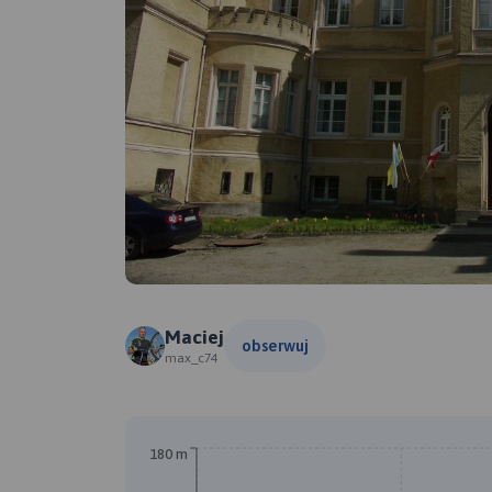
Maciej
obserwuj
max_c74
180 m