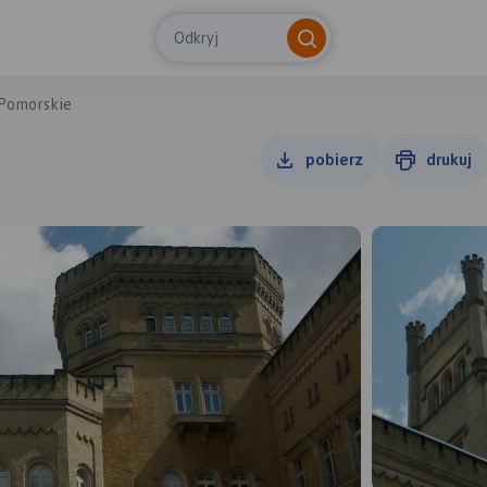
Odkryj
Pomorskie
pobierz
drukuj