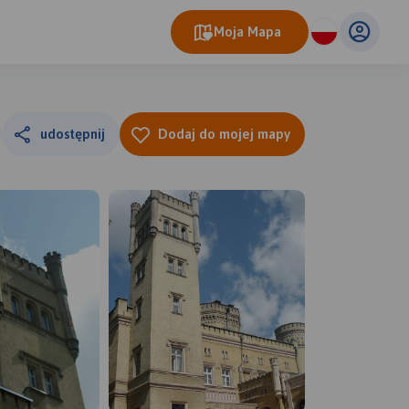
Moja Mapa
udostępnij
Dodaj do mojej mapy