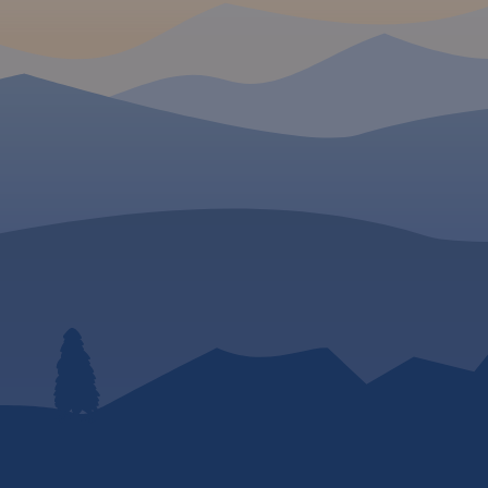
ci ikon
cje
. Mapa
 Toruń,
rudziądz,
ania 2017