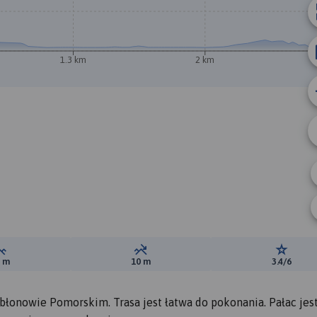
1.3 km
2 km
Suma przewyższeń:
Suma spadków:
Ocena t
0 m
10 m
3.4/6
łonowie Pomorskim. Trasa jest łatwa do pokonania. Pałac jes