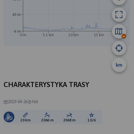
43 m
-6 m
B
0 m
5.1 km
10 km
15 km
20 km
A
km
CHARAKTERYSTYKA TRASY
2019-04-26
Hel
Długość trasy:
Suma przewyższeń:
Suma spadków:
Ocena trasy:
20 km
2066 m
2068 m
1.0/6