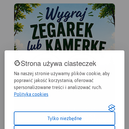
uwz
2016
war
Strona używa ciasteczek
Na naszej stronie używamy plików cookie, aby
poprawić jakość korzystania, oferować
spersonalizowane treści i analizować ruch.
Polityka cookies
Tylko niezbędne