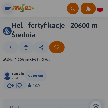
Hel - fortyfikacje - 20600 m -
Średnia
20 km
2066 m
2068 m
Hel
sandie
obserwuj
sandie
2 km
0
1.0/6
© Traseo Map
© OpenMapTiles
© OpenStreetMap contributors
93 m