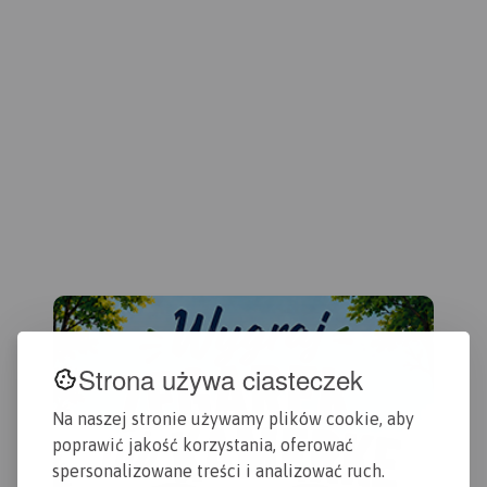
zaznaczono skały
Gór Kaczawskich. Na mapie
ter
wspinaczkowe, z których
oznaczono czasy przejścia
Nar
słynie region i najważniejsze
na poszczególnych szlakach
naj
atrakcje turystyczne.
Rok
turystycznych.
Rok wydania
wśr
wydania: 2022
2019
map
tur
tak
Ozn
tur
row
prz
Strona używa ciasteczek
Na naszej stronie używamy plików cookie, aby
poprawić jakość korzystania, oferować
spersonalizowane treści i analizować ruch.