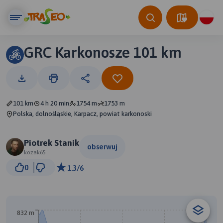
GRC Karkonosze 101 km
101 km
4 h 20 min
1754 m
1753 m
Polska, dolnośląskie, Karpacz, powiat karkonoski
Piotrek Stanik
obserwuj
kozak65
5 km
0
1.3/6
© Traseo Map
© OpenMapTiles
© OpenStreetMap contributors
832 m