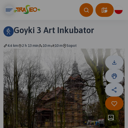
Goyki 3 Art Inkubator
4.6 km
2 h 13 min
10 m
10 m
Sopot