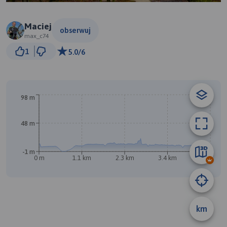
Maciej
obserwuj
max_c74
300 m
1
5.0/6
© Traseo Map
© OpenMapTiles
© OpenStreetMap contributors
98 m
48 m
-1 m
0 m
1.1 km
2.3 km
3.4 km
4.6 km
B
km
A