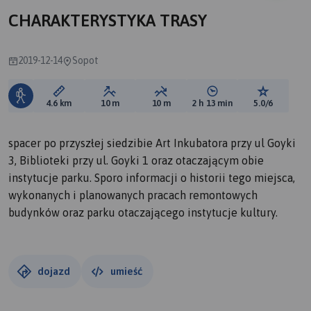
CHARAKTERYSTYKA TRASY
2019-12-14
Sopot
Długość trasy:
Suma przewyższeń:
Suma spadków:
Średni czas potrzebny 
Ocena tras
4.6 km
10 m
10 m
2 h 13 min
5.0/6
spacer po przyszłej siedzibie Art Inkubatora przy ul Goyki
3, Biblioteki przy ul. Goyki 1 oraz otaczającym obie
instytucje parku. Sporo informacji o historii tego miejsca,
wykonanych i planowanych pracach remontowych
budynków oraz parku otaczającego instytucje kultury.
dojazd
umieść