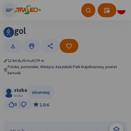
gol
12 km
20 m
179 m
Polska, pomorskie, Wieżyca, Kaszubski Park Krajobrazowy, powiat
kartuski
stuba
obserwuj
stuba
2 km
0
1.0/6
© Traseo Map
© OpenMapTiles
© OpenStreetMap contributors
B