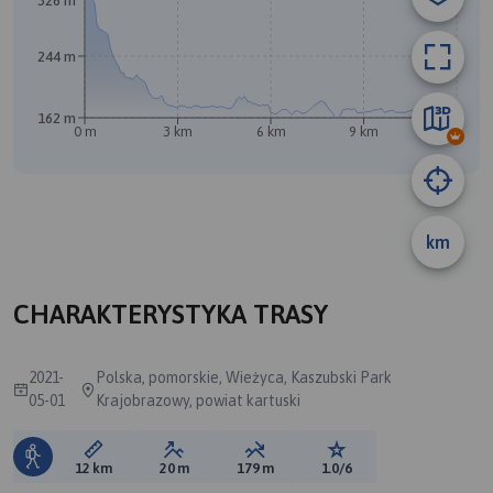
326 m
244 m
162 m
0 m
3 km
6 km
9 km
12 km
km
A
CHARAKTERYSTYKA TRASY
2021-
Polska, pomorskie, Wieżyca, Kaszubski Park
05-01
Krajobrazowy, powiat kartuski
Długość trasy:
Suma przewyższeń:
Suma spadków:
Ocena trasy:
12 km
20 m
179 m
1.0/6