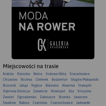
Miejscowości na trasie
Kraków
Rzeszów
Kielce
Stalowa Wola
Starachowice
Chrzanów
Bochnia
Chełmek
Bodzentyn
Głogów Małopolski
Brzostek
Libiąż
Ryglice
Bukowno
Alwernia
Staniątki
Dąbrowa Górnicza
Zawiercie
Koniecpol
Iłża
Strzyżów
Zwoleń
Ogrodzieniec
Daleszyce
Brzesko
Jaworzno
Sławków
Babice
Czarnolas
Czarnochowice
Jadowniki