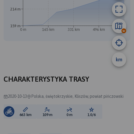
214 m
B
159 m
A
0 m
165 km
331 km
496 km
662 km
km
CHARAKTERYSTYKA TRASY
2020-10-13
Polska, świętokrzyskie, Kliszów, powiat pińczowski
Długość trasy:
Suma przewyższeń:
Suma spadków:
Ocena trasy:
663 km
109 m
0 m
1.0/6