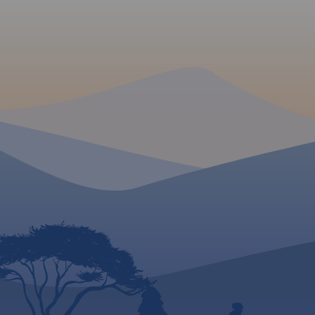
mapie ujęto wszystkie
Elbląską oraz część 
informacje przydatne turyście.
Kaszubskiego, Wybr
Podano aktualne przebiegi
Staropruskie, Pojezi
szlaków pieszych, rowerowych,
Starogardzkie i Dzi
konnych, nordic walking i
Morąskie. Mapa uwz
konnych, łącznie z
sieć szlaków turysty
kilometrażem.
rowerowych, a także
żeglowne, porty i pr
oraz Przekop Mierzei
MAPA TURYSTYCZNA W
Rok Wydania 2023
APLIKACJI TRASEO
Mapa całego
województwa
pomorskiego
z aktualnym
przebiegiem dróg. Opisano ich
numerację i kilometraż,
zaznaczono również stacje
paliw. Miejsca ciekawe, warte
odwiedzenia podkreślono
kolorem żółtym. Mapa posiada
opisaną siatkę geograficzną