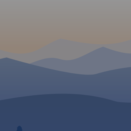
Zblewo na południu,
Pojezierza
121 miejsc wartych
Dziemiany na zachodzie i
zeże
odwiedzenia.
Gdańsk na wschodzie.
Rok
erze
wydania 2022
erzgońsko-
ględnia
cznych,
 szlaki
zystanie
 Wiślanej.