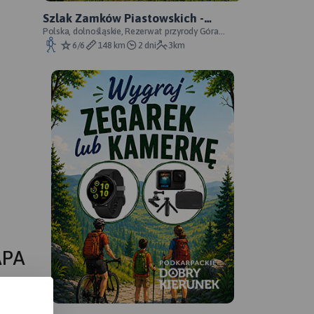
Szlak Zamków Piastowskich -
oficjalny przebieg
Polska, dolnośląskie, Rezerwat przyrody Góra
Choina, Zagórze Śląskie, powiat wałbrzyski
6/6
148 km
2 dni
3km
APA