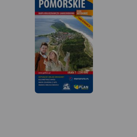
MAPA TURYSTYCZNA W
MAPA TURYSTYCZNA
APLIKACJI TRASEO
APLIKACJI TRASEO
Mapa Trójmiasta obejmuje
Mapa Wydawnictw
swoim zasięgiem obszar
"Mierzeja Wiślana i
Trójmiejskiego Parku
Wiślane" poza wym
Krajobrazowego od Wejherowa
w tytule Mierzeją i
przez Redę, Rumię, Gdynię,
Wiślanymi obejmuj
Sopot aż do Gdańska. Na
zasięgiem także, W