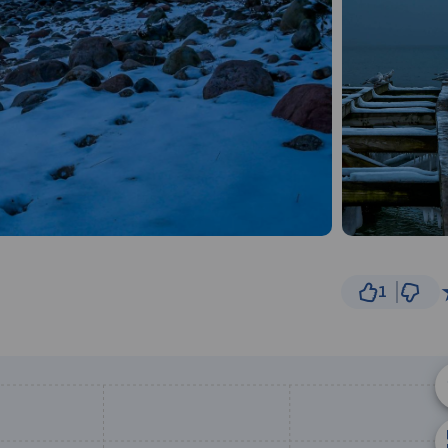
1
3 km
© Traseo Map
© OpenMapTiles
© OpenStreetMap cont
A