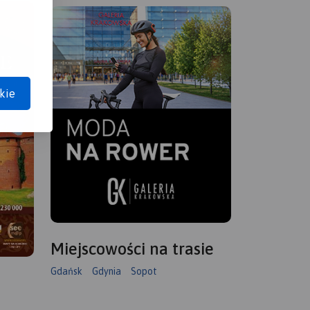
kie
Miejscowości na trasie
Gdańsk
Gdynia
Sopot