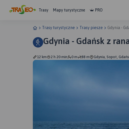
Trasy
Mapy turystyczne
PRO
Trasy turystyczne
Trasy piesze
Gdynia - Gd
Gdynia - Gdańsk z ran
12 km
2 h 20 min
0 m
88 m
Gdynia, Sopot, Gdańs