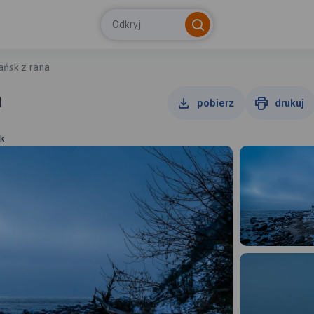
Odkryj
ańsk z rana
a
pobierz
drukuj
k