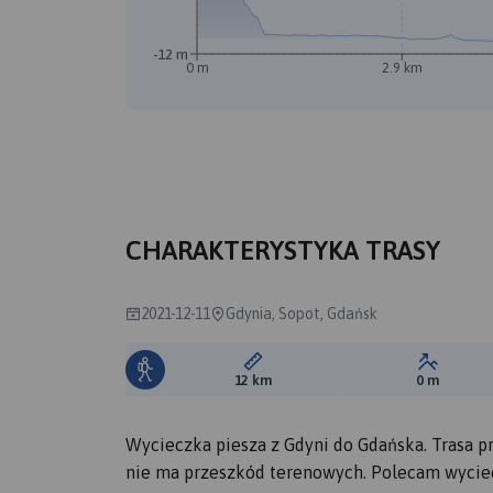
-12 m
0 m
2.9 km
CHARAKTERYSTYKA TRASY
2021-12-11
Gdynia, Sopot, Gdańsk
Długość trasy:
Suma prz
12 km
0 m
Wycieczka piesza z Gdyni do Gdańska. Trasa p
nie ma przeszkód terenowych. Polecam wyciec