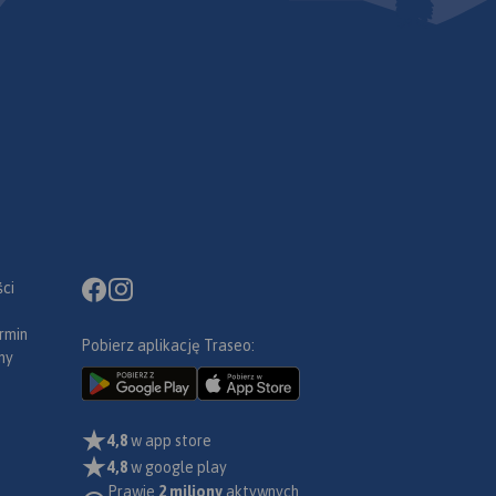
ci
rmin
Pobierz aplikację Traseo:
ny
4,8
w app store
4,8
w google play
Prawie
2 miliony
aktywnych