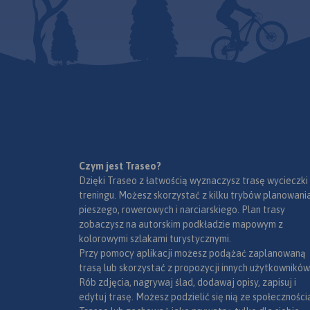
WGS 84 przez co można ją
zastosować do urządzeń z
GPSem. Na rewersie
umieszczono indeks
miejscowości (miasta, wsie,
przysiółki, duże dzielnice) oraz
mapki tematyczne z
podziałem administracyjnym,
kodami pocztowymi, ochroną
przyrody i krainami
goegraficznymi.
Czym jest Traseo?
Dzięki Traseo z łatwością wyznaczysz trasę wycieczki
treningu. Możesz skorzystać z kilku trybów planowania
pieszego, rowerowych i narciarskiego. Plan trasy
zobaczysz na autorskim podkładzie mapowym z
kolorowymi szlakami turystycznymi.
Przy pomocy aplikacji możesz podążać zaplanowaną
trasą lub skorzystać z propozycji innych użytkowników
Rób zdjęcia, nagrywaj ślad, dodawaj opisy, zapisuj i
edytuj trasę. Możesz podzielić się nią ze społeczności