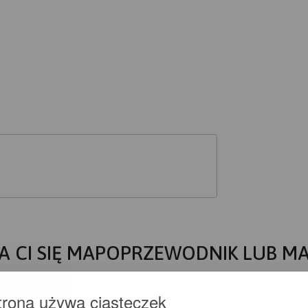
A CI SIĘ MAPOPRZEWODNIK LUB M
trona używa ciasteczek