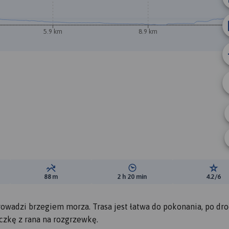
5.9 km
8.9 km
B
ewyższeń:
Suma spadków:
Średni czas potrzebny na pokon
Ocen
88 m
2 h 20 min
4.2/6
rowadzi brzegiem morza. Trasa jest łatwa do pokonania, po dr
zkę z rana na rozgrzewkę.