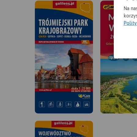
Na na
korzys
Polit