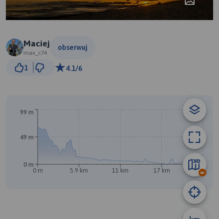
Maciej
obserwuj
max_c74
3 km
1
4.1/6
© Traseo Map
© OpenMapTiles
© OpenStreetMap contributors
A
99 m
49 m
0 m
0 m
5.9 km
11 km
17 km
23 km