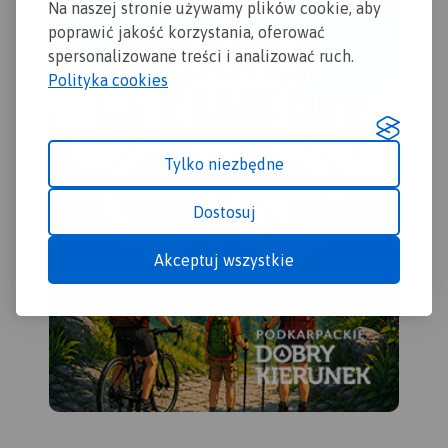
Na naszej stronie używamy plików cookie, aby
ciekawych miejsc.
aktualne przebiegi szlaków
Kas
poprawić jakość korzystania, oferować
pieszych, rowerowych,
Sta
spersonalizowane treści i analizować ruch.
konnych, nordic walking i
Sta
Polityka cookies
konnych, łącznie z
Dzi
kilometrażem.
Map
szl
row
Tylko niezbędne
żeg
ora
Wiś
Dostosuj
Akceptuj wszystkie