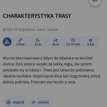
km
B
CHARAKTERYSTYKA TRASY
2023-09-10
Gdynia, Sopot, Gdańsk
Długość trasy:
Suma przewyższeń:
Suma spadków:
Średni czas potrzebny 
Ocena tras
23 km
31 m
86 m
1 h 33 min
4.1/6
Wycieczka rowerowa z Gdyni do Gdańska na wschód
słońca. Dziś słońce wstało za lekką mgłą, ale potem
pokazało się w całości. Trasa jest łatwa do pokonania,
idealna na dobre rozpoczęcie dnia lub rozgrzewkę przed
dalszą podróżą. Polecam wycieczki z rana.
dojazd
umieść