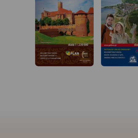
MAPA TURYSTYCZNA W
APLIKACJI TRASEO
MAPA TURYSTYCZNA
Na planie zaznaczono
APLIKACJI TRASEO
wszystkie aktualne ulice, kina,
teatry, ośrodki kultury, urzędy,
stacje benzynowe, noclegi,
Mapa Trójmiasta ob
restauracje, układ komunikacji.
swoim zasięgiem ob
Oprócz spisu ulic są tu
Trójmiejskiego Park
ważniejsze informacje
Krajobrazowego od
dotyczące Gdańska oraz opis
przez Redę, Rumię, 
ciekawych miejsc.
Sopot aż do Gdańsk
mapie ujęto wszystk
informacje przydatne
Podano aktualne pr
szlaków pieszych, 
konnych, nordic wal