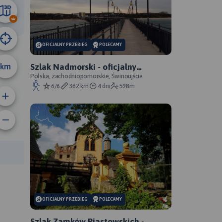
17 km
OFICJALNY PRZEBIEG
POLECAMY
km
Szlak Nadmorski - oficjalny
przebieg
Polska, zachodniopomorskie, Świnoujście
6/6
362 km
4 dni
598m
rasy:
OFICJALNY PRZEBIEG
POLECAMY
Szlak Zamków Piastowskich -