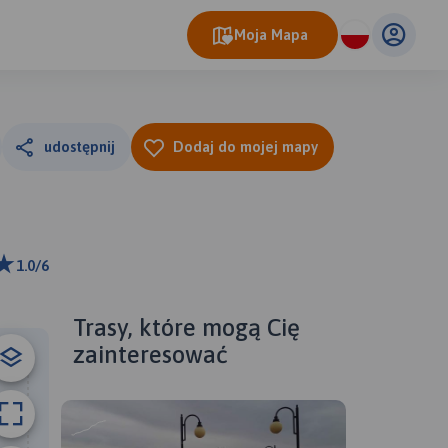
Moja Mapa
udostępnij
Dodaj do mojej mapy
1.0/6
ributors
Trasy, które mogą Cię
zainteresować