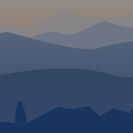
sieć szlaków turystycznych,
rowerowych, a także szlaki
żeglowne, porty i przystanie
oraz Przekop Mierzei Wiślanej.
 W
Rok Wydania 2023
wództwa
ualnym
pisano ich
raż,
 stacje
awe, warte
ślono
pa posiada
raficzną
żna ją
dzeń z
a, wsie,