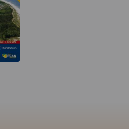
MAPA TURYSTYCZNA W
APLIKACJI TRASEO
 W
MAPA TURYSTYCZNA W
APLIKACJI TRASEO
Mapa Kaszub obejmuje 
Pojezierza Kaszubskieg
Kaszubskim, Wdzydzkim
ejmuje
Mapa Wydawnictwa Compass
fragmentem Trójmiejsk
szar
"Mierzeja Wiślana i Żuławy
Parku Krajobrazowego 
u
Wiślane" poza wymienionymi
część Borów Tucholskich
 Wejherowa
w tytule Mierzeją i Żuławami
Zasięg mapy wyznaczaj
Gdynię,
Wiślanymi obejmuje swoim
Bieszkowice na północy
a. Na
zasięgiem także, Wysoczyznę
Zblewo na południu,
ie
Elbląską oraz część Pojezierza
Dziemiany na zachodzie
 turyście.
Kaszubskiego, Wybrzeże
Gdańsk na wschodzie.
zebiegi
Staropruskie, Pojezierze
wydania 2022
rowerowych,
Starogardzkie i Dzierzgońsko-
king i
Morąskie. Mapa uwzględnia