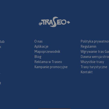
lnice) oraz
z
racyjnym,
, ochroną
O nas
Polityka prywatnoś
 lub
Aplikacje
Regulamin
:
Mapoprzewodnik
Wgrywanie tras Ga
Blog
Dawna wersja stro
Reklama w Traseo
Wszystkie trasy
Kampanie promocyjne
Trasy turystyczne
Kontakt
.
ą