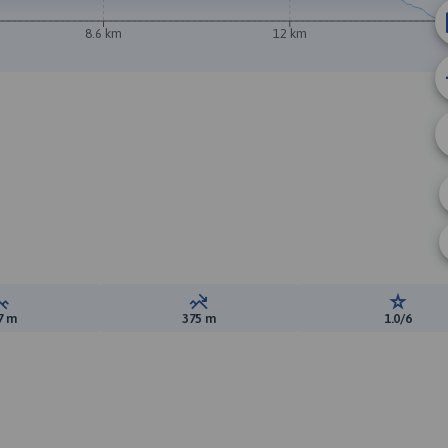
8.6 km
12 km
A
Suma przewyższeń:
Suma spadków:
Ocena t
7 m
375 m
1.0/6