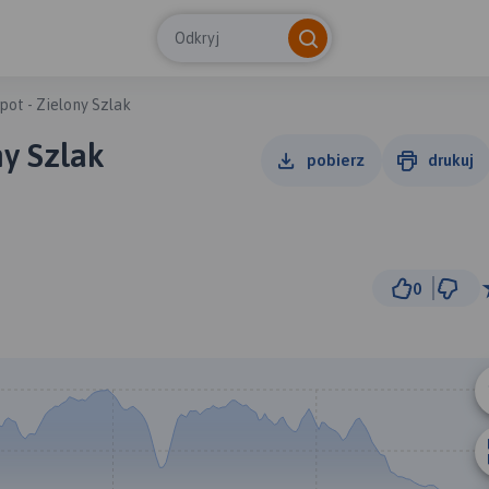
Odkryj
pot - Zielony Szlak
ny Szlak
pobierz
drukuj
0
3 km
© Traseo Map
© OpenMapTiles
© OpenStreetMap cont
B