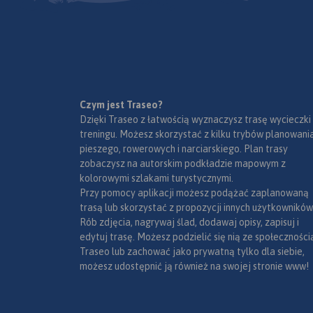
przysiółki, duże dzie
mapki tematyczne 
podziałem administ
kodami pocztowymi
przyrody i krainami
goegraficznymi.
Czym jest Traseo?
Dzięki Traseo z łatwością wyznaczysz trasę wycieczki
treningu. Możesz skorzystać z kilku trybów planowania
pieszego, rowerowych i narciarskiego. Plan trasy
zobaczysz na autorskim podkładzie mapowym z
kolorowymi szlakami turystycznymi.
Przy pomocy aplikacji możesz podążać zaplanowaną
trasą lub skorzystać z propozycji innych użytkowników
Rób zdjęcia, nagrywaj ślad, dodawaj opisy, zapisuj i
edytuj trasę. Możesz podzielić się nią ze społeczności
Traseo lub zachować jako prywatną tylko dla siebie,
możesz udostępnić ją również na swojej stronie www!