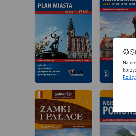
S
Na na
korzys
Polit