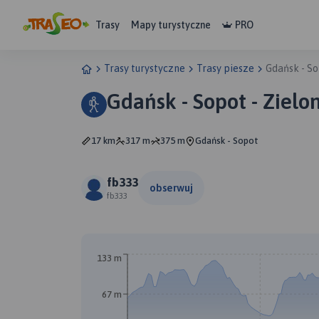
Trasy
Mapy turystyczne
PRO
Trasy turystyczne
Trasy piesze
Gdańsk - So
Gdańsk - Sopot - Zielo
17 km
317 m
375 m
Gdańsk - Sopot
fb333
obserwuj
fb333
133 m
67 m