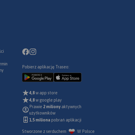
ci
rmin
Pobierz aplikację Traseo:
ny
4,8
w app store
4,8
w google play
Prawie
2 miliony
aktywnych
użytkowników
1.5 miliona
pobrań aplikacji
Stworzone z serduchem
W Polsce