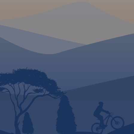
konnych, łącznie z
kilometrażem.
MAPA TURYSTYCZNA W
APLIKACJI TRASEO
MAPA TURYSTYCZNA
APLIKACJI TRASEO
Mapa województwa
pomorskiego na której
Mapa całego
woje
zaznaczono za pomocą
pomorskiego
z akt
ilustracji zamki, dwory i pałace
przebiegiem dróg. O
w województwie pomorskim.
numerację i kilomet
Mapa zawiera aktualną sieć
zaznaczono również
dróg. Łącznie uwzględniono
paliw. Miejsca ciek
121 miejsc wartych
odwiedzenia podkre
odwiedzenia.
kolorem żółtym. Ma
opisaną siatkę geog
WGS 84 przez co mo
zastosować do urzą
GPSem. Na rewersie
umieszczono indeks
miejscowości (miast