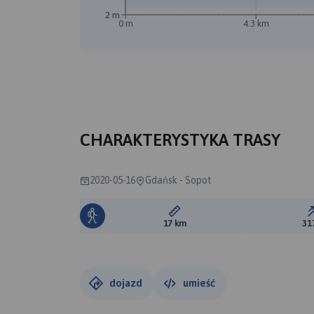
2 m
0 m
4.3 km
CHARAKTERYSTYKA TRASY
2020-05-16
Gdańsk - Sopot
Długość trasy:
17 km
31
dojazd
umieść