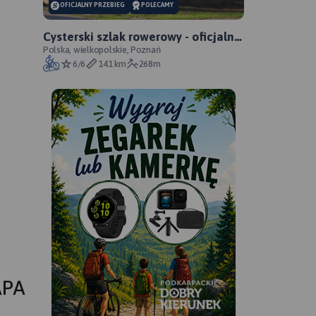
OFICJALNY PRZEBIEG
POLECAMY
Cysterski szlak rowerowy - oficjalny
przebieg
Polska, wielkopolskie, Poznań
6/6
141 km
268m
APA