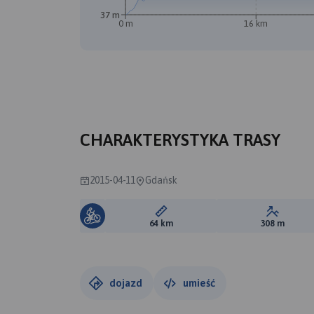
37 m
0 m
16 km
B
CHARAKTERYSTYKA TRASY
2015-04-11
Gdańsk
Długość trasy:
Suma prz
64 km
308 m
dojazd
umieść