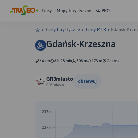
Trasy
Mapy turystyczne
PRO
Trasy turystyczne
Trasy MTB
Gdańsk-Krze
Gdańsk-Krzeszna
64 km
6 h 25 min
308 m
173 m
Gdańsk
GR3miasto
obserwuj
GR3miasto
237 m
137 m