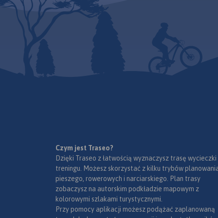
Zblewo na południu
Wejherowski na północy,
Dziemiany na zacho
Żukowo i Przywidz na
Gdańsk na wschodz
wschodzie oraz Gołuń i
wydania 2022
Wdzydze Kiszewskie na
południu. Na mapie
uwgzlędniono trasy rowerowe,
szlaki piesze i Nordic Walking z
długościami. Dodatkowo
zaznaczone zostały drogi
polne, leśne oraz szlaki
kajakowe. Są tu też zabytki,
noclegi, muzea, punkty
widokowe, szczególnie warte
odwiedzenia miejsca
zaznaczono żółtą ramką.
Czym jest Traseo?
Dzięki Traseo z łatwością wyznaczysz trasę wycieczki
treningu. Możesz skorzystać z kilku trybów planowania
pieszego, rowerowych i narciarskiego. Plan trasy
zobaczysz na autorskim podkładzie mapowym z
kolorowymi szlakami turystycznymi.
Przy pomocy aplikacji możesz podążać zaplanowaną