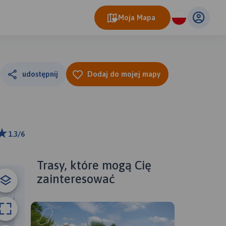
Moja Mapa
udostępnij
Dodaj do mojej mapy
1.3/6
km
ributors
Trasy, które mogą Cię
zainteresować