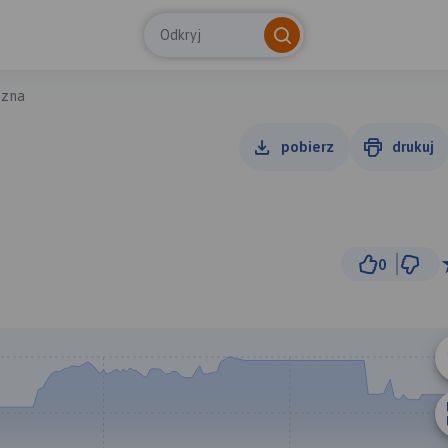
Odkryj
szna
pobierz
drukuj
0
5 
© Traseo Map
© OpenMapTiles
© OpenStreetMap cont
A