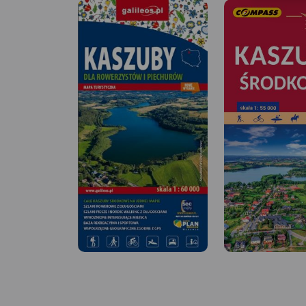
MAPA TURYSTYCZNA W
APLIKACJI TRASEO
MAPA TURYSTYCZNA
Na planie zaznaczono
APLIKACJI TRASEO
wszystkie aktualne ulice, kina,
teatry, ośrodki kultury, urzędy,
stacje benzynowe, noclegi,
Mapa Trójmiasta ob
restauracje, układ komunikacji.
swoim zasięgiem ob
Oprócz spisu ulic są tu
Trójmiejskiego Park
ważniejsze informacje
Krajobrazowego od