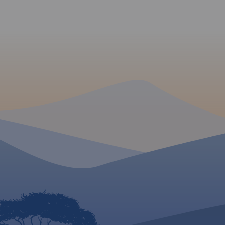
dotyczące Gdańska oraz opis
przez Redę, Rumię, 
ciekawych miejsc.
Sopot aż do Gdańsk
mapie ujęto wszystk
informacje przydatne
Podano aktualne pr
szlaków pieszych, 
konnych, nordic wal
konnych, łącznie z
kilometrażem.
MAPA TURYSTYCZNA
APLIKACJI TRASEO
MAPA TURYSTYCZNA W
APLIKACJI TRASEO
Mapa Kaszub obejm
Pojezierza Kaszubsk
Kaszubskim, Wdzyd
Mapa Kaszub dla rowerzystów i
fragmentem Trójmie
piechurów część północna.
Parku Krajobrazowe
Zasięg mapy ograniczony jest
część Borów Tuchols
miejscowościami: Lipusz i
Zasięg mapy wyzna
Sulęczyno na zachodzie,
Bieszkowice na półn
Lębork i Nowy Dwór