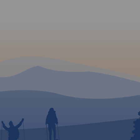
 Na
alny
nych
 oraz
ek
szystkie
uryście
i.
zior
przy
 GPS
-84.
ania
fię, bez