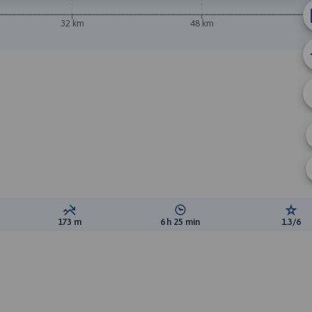
32 km
48 km
ewyższeń:
Suma spadków:
Średni czas potrzebny na pokon
Ocen
173 m
6 h 25 min
1.3/6