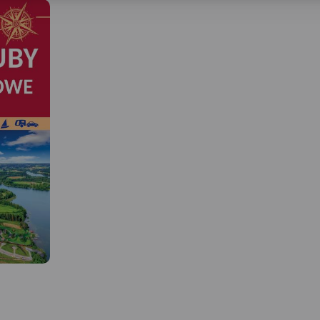
MAPA TURYSTYCZNA W
APLIKACJI TRASEO
 W
MAPA TURYSTYCZNA W
APLIKACJI TRASEO
Wieżyca jest najwyższ
wzniesieniem na Kaszu
Mapa przedstawia obsz
ejmuje
Mapa Szwajcarii Kaszubskiej
wokół góry ograniczon
szar
oraz Kaszubskiego Parku
miejscowościami: Skary
u
Krajobrazowego. Znajdziemy
Kościerzyna, Lipusz, Ce
 Wejherowa
tu okolic Kartuz, Chmielna i