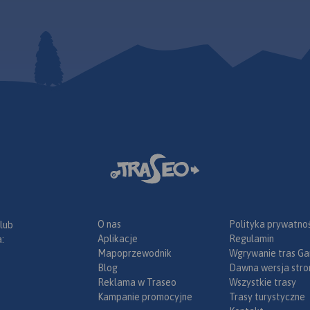
,
dzie i
ie.
Rok
O nas
Polityka prywatnoś
 lub
Aplikacje
Regulamin
:
Mapoprzewodnik
Wgrywanie tras Ga
Blog
Dawna wersja stro
Reklama w Traseo
Wszystkie trasy
Kampanie promocyjne
Trasy turystyczne