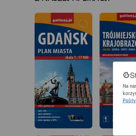
S
Na na
korzys
Polit