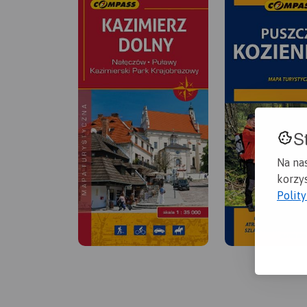
S
Na na
korzys
Polit