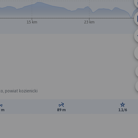
15 km
23 km
B
o, powiat kozienicki
Suma przewyższeń:
Suma spadków:
Ocena t
7 m
89 m
1.1/6