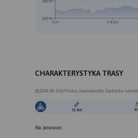
180 m
130 m
0 m
7.8 km
CHARAKTERYSTYKA TRASY
2024-06-30
Polska, mazowieckie, Garbatka-Letnisk
Długość trasy:
31 km
9
Na Janowiec