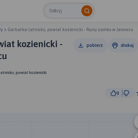
Odkryj
wy
Garbatka-Letnisko, powiat kozienicki - Ruiny zamku w Janowcu
iat kozienicki -
pobierz
drukuj
cu
etnisko, powiat kozienicki
0
5 km
© Traseo Map
© OpenMapTiles
© OpenStreetMap cont