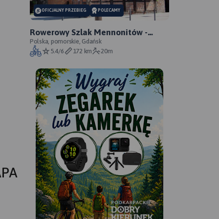
OFICJALNY PRZEBIEG
POLECAMY
Rowerowy Szlak Mennonitów -
oficjalny przebieg szlaku
Polska, pomorskie, Gdańsk
5.4/6
172 km
20m
APA