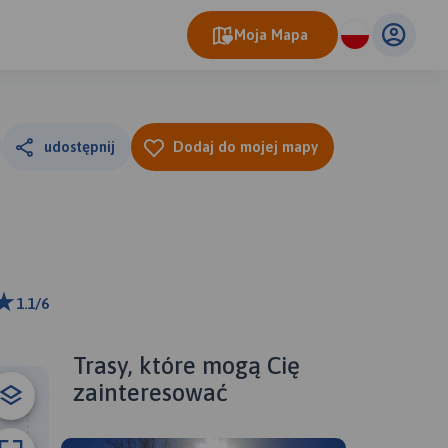
Moja Mapa
udostępnij
Dodaj do mojej mapy
1.1/6
ributors
Trasy, które mogą Cię
zainteresować