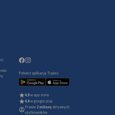
ci
rmin
Pobierz aplikację Traseo:
ny
4,8
w app store
4,8
w google play
Prawie
2 miliony
aktywnych
użytkowników