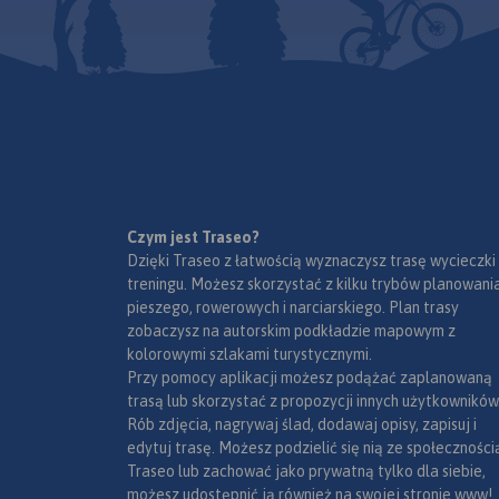
zachodu rzeka Rad
północnego wschod
Pomimo szumnej naz
Wisły, a od południ
bardzo rozczłonkow
Radom – Puławy.
duży kompleks leśny
pomiędzy Radomiem
oraz kilka mniejszy
obszarów leśnych,
znajdujących się w 
Pionek i Zwolenia. N
Czym jest Traseo?
nich to uroczyska M
Dzięki Traseo z łatwością wyznaczysz trasę wycieczki
Policzna. Integraln
treningu. Możesz skorzystać z kilku trybów planowania
z Puszczą Kozienicką
pieszego, rowerowych i narciarskiego. Plan trasy
Puszczę Kozienicką n
lewobrzeżna część d
zobaczysz na autorskim podkładzie mapowym z
zwiedzać na rowerz
Wisły, od wysokości
kolorowymi szlakami turystycznymi.
przy tym skorzystać
ujścia Radomki. Na j
Przy pomocy aplikacji możesz podążać zaplanowaną
wytyczonych w teren
obrzeżach znajdują 
trasą lub skorzystać z propozycji innych użytkowników
zaznaczonych na m
Kozienice, Pionki i 
Rób zdjęcia, nagrywaj ślad, dodawaj opisy, zapisuj i
szlaków rowerowych.
Najcenniejsze frag
edytuj trasę. Możesz podzielić się nią ze społeczności
również atrakcyjne 
Puszczy objęte są o
Traseo lub zachować jako prywatną tylko dla siebie,
spacery.
postaci rezerwatów 
możesz udostępnić ją również na swojej stronie www!