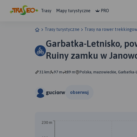
Trasy
Mapy turystyczne
PRO
Trasy turystyczne
Trasy na rower trekkingo
Garbatka-Letnisko, pow
Ruiny zamku w Janow
31 km
97 m
89 m
Polska, mazowieckie, Garbatka-L
guciorw
obserwuj
A
230 m