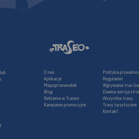
omka, od
u dolina
wy, jest to
a droga
any, dość
, leżący
 a Wisłą
ch
okolicach
ajwiększe z
iodne i
O nas
Polityka prywatnoś
 lub
ie związana
Aplikacje
Regulamin
:
 jest
Mapoprzewodnik
Wgrywanie tras Ga
ajlepiej
oliny
Blog
Dawna wersja stro
e. Warto
 Puław do
Reklama w Traseo
Wszystkie trasy
 z
ej
Kampanie promocyjne
Trasy turystyczne
ie i
się miasta
Kontakt
.
apie
Zwoleń.
 Jest to
menty
ą
miejsce na
chroną w
i