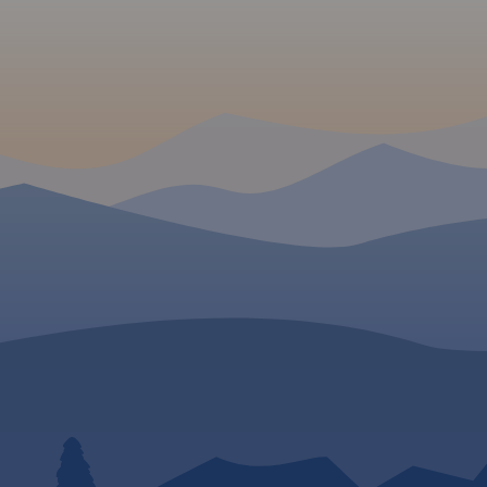
 W
Puszcza
awia
rodkowej
 obszarze
j, na
omskiego.
e
łnocnego