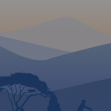
parków krajobrazowych. Mapa
zawiera aktualną infrastrukturę
turystyczną. Mapa swoim
zasięgiem obejmuje także
Kazimierski Park Krajobrazowy,
Nałęczów i Puławy.
MAPA TURYSTYCZNA
APLIKACJI TRASEO
Mapa turystyczna "
Kozienicka" przedst
kompleks leśny w ś
Polsce, położony na
Równiny Kozienickie
granicy powiatów
kozienickiego i rad
Dzisiejsze jej granic
wyznaczają: od pó