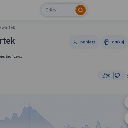
Odkryj
czwartek
rtek
pobierz
drukuj
kie, Brończyce
0
5 km
© Traseo Map
© OpenMapTiles
© OpenStreetMap cont