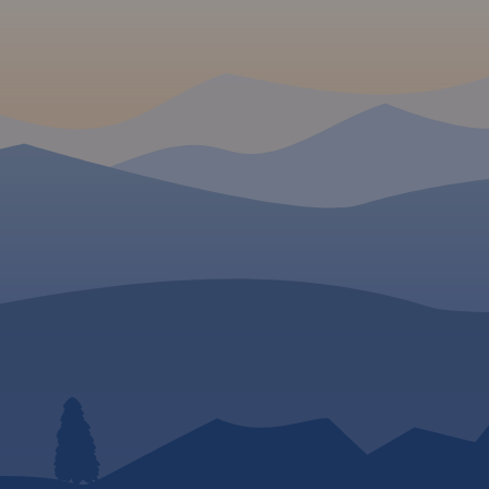
rowerowych.
Rok wydania
wydania: 2022
2022
mickiej
y kompleks
wschód od
Wisły i
eńczyce na
 zachodzie
niowym
eden z
egionów
liżu
ka,
mi płucami
konałym
nego
ania
trakcyjny
ycieczek
 można