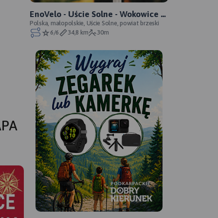
EnoVelo - Uście Solne - Wokowice -
oficjalny przebieg
Polska, małopolskie, Uście Solne, powiat brzeski
6/6
34,8 km
30m
APA