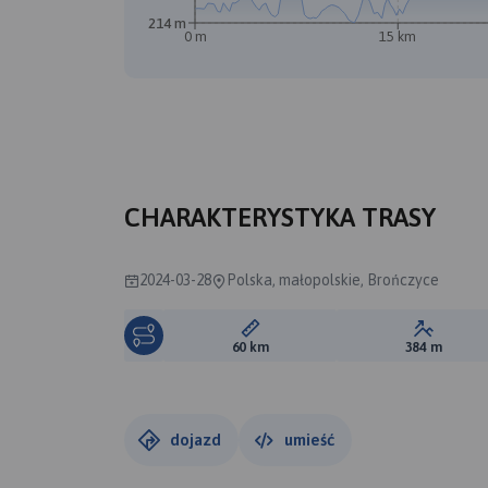
214 m
0 m
15 km
CHARAKTERYSTYKA TRASY
2024-03-28
Polska, małopolskie, Brończyce
Długość trasy:
Suma prz
60 km
384 m
dojazd
umieść