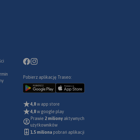
ci
rmin
Pobierz aplikację Traseo:
ny
4,8
w app store
4,8
w google play
Prawie
2 miliony
aktywnych
użytkowników
1.5 miliona
pobrań aplikacji