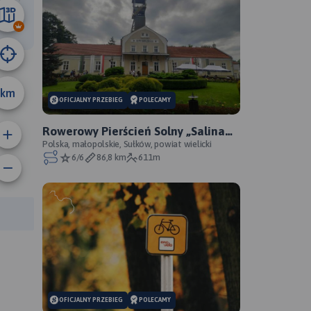
60 km
km
OFICJALNY PRZEBIEG
POLECAMY
Rowerowy Pierścień Solny „Salina
Cracoviensis” - oficjalny przebieg
Polska, małopolskie, Sułków, powiat wielicki
6/6
86,8 km
611m
anie trasy:
a trasy:
OFICJALNY PRZEBIEG
POLECAMY