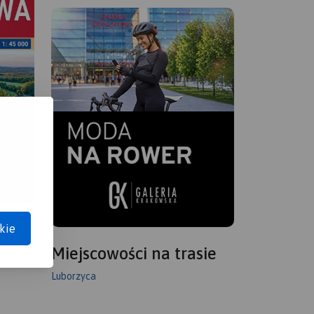
kie
Miejscowości na trasie
Luborzyca