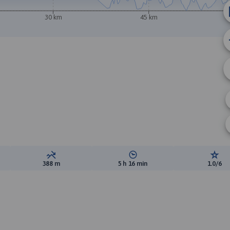
B
30 km
45 km
ewyższeń:
Suma spadków:
Średni czas potrzebny na pokon
Ocen
388 m
5 h 16 min
1.0/6