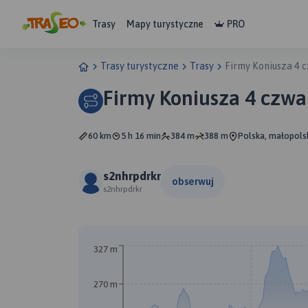
Trasy
Mapy turystyczne
PRO
Trasy turystyczne
Trasy
Firmy Koniusza 4 
Firmy Koniusza 4 czwa
60 km
5 h 16 min
384 m
388 m
Polska, małopols
s2nhrpdrkr
obserwuj
s2nhrpdrkr
A
327 m
270 m