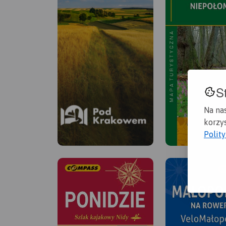
S
Na na
korzys
Polit