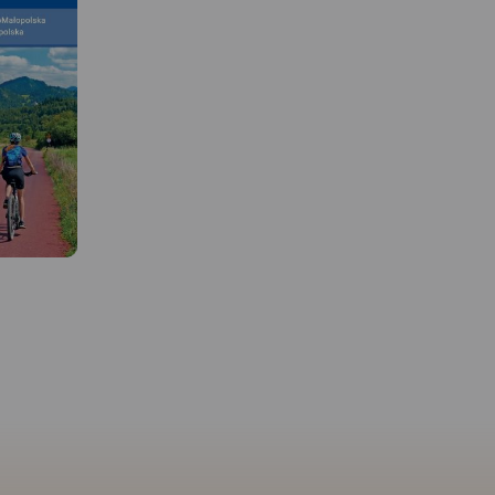
MAPA TURYSTYCZNA W
MAPA TURYSTYCZNA W
APLIKACJI TRASEO
APLIKACJI TRASEO
Najnowszy Plan Krakowa,
Mapa Krakowa i okolic
obejmuje cały Kraków w
przedstawia najważniej
granicach administracyjnych
tereny rekreacyjne tego 
wraz z obrzeżami oraz część
m.in. Puszczę Niepołom
Wieliczki, Skawiny, Zabierzowa.
Dolinki Podkrakowskie i
Aktualny, uzupełniony plan
Ojcowski Park Narodow
miasta Krakowa przedstawiono
Obszar mapy "Okolice
w skali 1:20 000.
Krakowa" zamknięty jes
Plan prezentuje aktualną sieć
Bochnię na wschodzie,
komunikacji publicznej oraz
Wadowice na zachodzie
spis wszystkich ulic. Na mapie
Sułoszową na północy 
 W
zaznaczono sieć tras
Myślenice na południu.