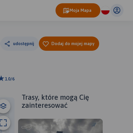
Moja Mapa
udostępnij
Dodaj do mojej mapy
1.0/6
ributors
Trasy, które mogą Cię
zainteresować