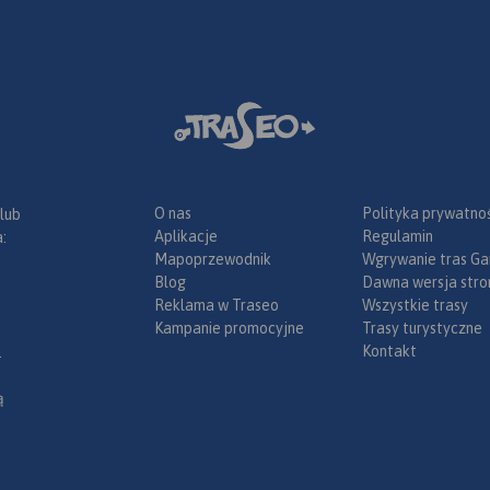
ska na
abierzowie
arto
rty biegowe.
storia
no z
polowań
d
o przez
O nas
Polityka prywatnoś
 lub
na III
Aplikacje
Regulamin
:
ectwem
Mapoprzewodnik
Wgrywanie tras Ga
 W
Blog
Dawna wersja stro
ndowany w
Reklama w Traseo
Wszystkie trasy
lewski.
Kampanie promocyjne
Trasy turystyczne
ieć
Kontakt
.
j pory (VII
ch:
ą
łopolska;
część
we (lokalne