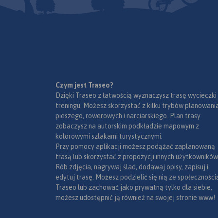
skorzystać z kąpieli
Czarnej Staszowskiej zbiornik
obrzeżach lasu w Z
Chańcza.
Rok wydania: 2024
Bocheńskim. Zimą w
Wydanie 5, 2017
wybrać się tu na na
Godna uwagi jest hi
Puszczy. Było to jed
ulubionych miejsc 
polskich władców o
Czym jest Traseo?
Kazimierza Wielkieg
Dzięki Traseo z łatwością wyznaczysz trasę wycieczki
Stefana Batorego i Ja
treningu. Możesz skorzystać z kilku trybów planowania
Sobieskiego. Świad
pieszego, rowerowych i narciarskiego. Plan trasy
tamtych czasów są
MAPA TURYSTYCZNA
APLIKACJI TRASEO
zobaczysz na autorskim podkładzie mapowym z
Niepołomice i ufu
kolorowymi szlakami turystycznymi.
XIV wieku zamek kró
Przy pomocy aplikacji możesz podążać zaplanowaną
Mapa przedstawia s
trasą lub skorzystać z propozycji innych użytkowników
zrealizowanych do te
Rób zdjęcia, nagrywaj ślad, dodawaj opisy, zapisuj i
2020) tras rowerowy
edytuj trasę. Możesz podzielić się nią ze społeczności
- z projektu VeloMa
Traseo lub zachować jako prywatną tylko dla siebie,
- Szlak wokół Tatr (
możesz udostępnić ją również na swojej stronie www!
polska);
- inne szlaki rowero