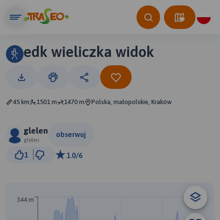
edk wieliczka widok
45 km
1501 m
1470 m
Polska, małopolskie, Kraków
glelen
obserwuj
glelen
3 km
1
1.0/6
© Traseo Map
© OpenMapTiles
© OpenStreetMap contributors
A
344 m