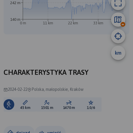
242 m
140 m
0 m
11 km
22 km
33 km
44 km
B
km
CHARAKTERYSTYKA TRASY
2024-02-22
Polska, małopolskie, Kraków
Długość trasy:
Suma przewyższeń:
Suma spadków:
Ocena trasy:
45 km
1501 m
1470 m
1.0/6
dojazd
umieść