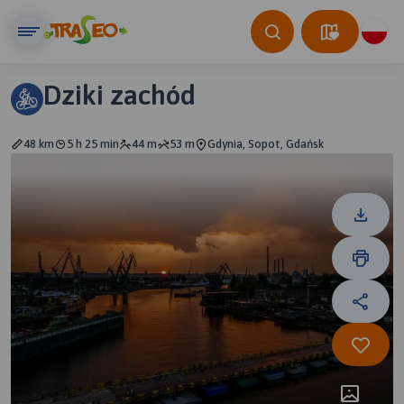
Dziki zachód
48 km
5 h 25 min
44 m
53 m
Gdynia, Sopot, Gdańsk