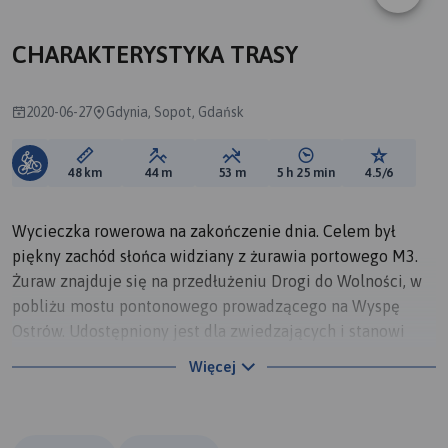
CHARAKTERYSTYKA TRASY
2020-06-27
Gdynia, Sopot, Gdańsk
Długość trasy:
Suma przewyższeń:
Suma spadków:
Średni czas potrzebny 
Ocena tras
48 km
44 m
53 m
5 h 25 min
4.5/6
Wycieczka rowerowa na zakończenie dnia. Celem był
piękny zachód słońca widziany z żurawia portowego M3.
Żuraw znajduje się na przedłużeniu Drogi do Wolności, w
pobliżu mostu pontonowego prowadzącego na Wyspę
Ostrów. Udostępniony jest dla zwiedzających i stanowi
dość nową atrakcję na mapie Gdańska. Polecam to
Więcej
miejsce.