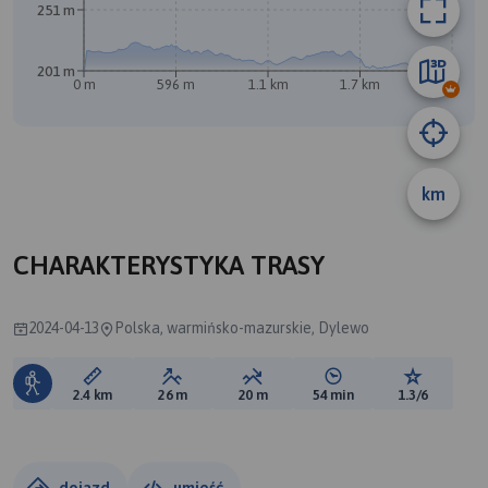
251 m
201 m
0 m
596 m
1.1 km
1.7 km
2.3 km
A
km
CHARAKTERYSTYKA TRASY
2024-04-13
Polska, warmińsko-mazurskie, Dylewo
Długość trasy:
Suma przewyższeń:
Suma spadków:
Średni czas potrzebny 
Ocena tras
2.4 km
26 m
20 m
54 min
1.3/6
dojazd
umieść