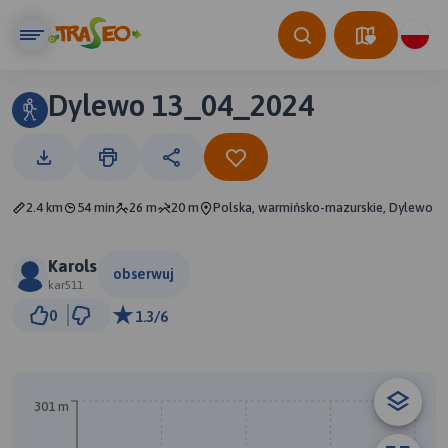
Dylewo 13_04_2024
2.4 km
54 min
26 m
20 m
Polska, warmińsko-mazurskie, Dylewo
Karols
obserwuj
kar511
100 m
0
1.3/6
© Traseo Map
© OpenMapTiles
© OpenStreetMap contributors
B
301 m