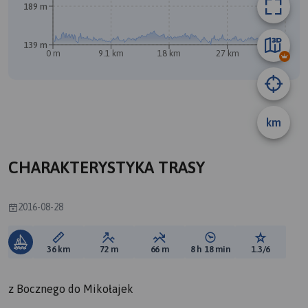
189 m
139 m
0 m
9.1 km
18 km
27 km
36 km
km
B
CHARAKTERYSTYKA TRASY
2016-08-28
Długość trasy:
Suma przewyższeń:
Suma spadków:
Średni czas potrzebny 
Ocena tras
36 km
72 m
66 m
8 h 18 min
1.3/6
z Bocznego do Mikołajek