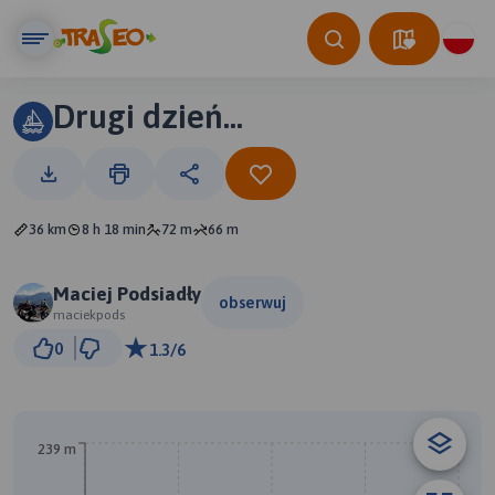
Drugi dzień...
36 km
8 h 18 min
72 m
66 m
Maciej Podsiadły
obserwuj
maciekpods
5 km
0
1.3/6
© Traseo Map
© OpenMapTiles
© OpenStreetMap contributors
A
239 m