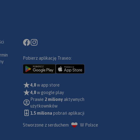
ci
rmin
Pobierz aplikację Traseo:
ny
4,8
w app store
4,8
w google play
Prawie
2 miliony
aktywnych
użytkowników
1.5 miliona
pobrań aplikacji
Stworzone z serduchem
W Polsce