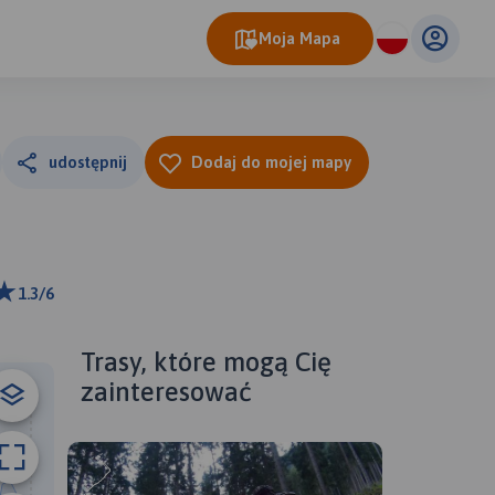
Moja Mapa
udostępnij
Dodaj do mojej mapy
1.3/6
 km
ributors
Trasy, które mogą Cię
zainteresować