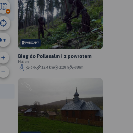
33 km
km
POLECAMY
Bieg do Pollesalm i z powrotem
Huben
6/6
12,4 km
1:28 h
688m
anie trasy:
a trasy: