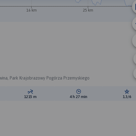
16 km
25 km
wina, Park Krajobrazowy Pogórza Przemyskiego
ewyższeń:
Suma spadków:
Średni czas potrzebny na pokon
Ocen
1215 m
4 h 27 min
1.3/6