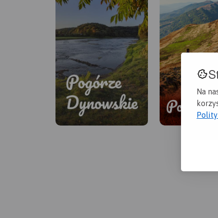
S
Na na
korzys
Polit