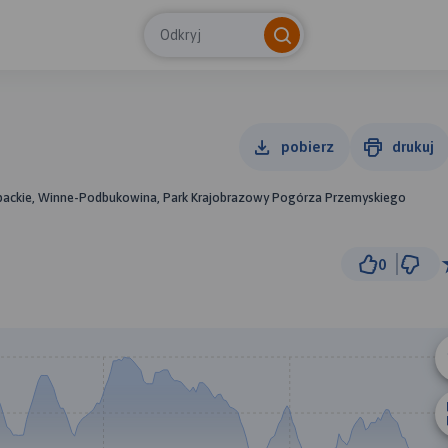
Odkryj
pobierz
drukuj
packie, Winne-Podbukowina, Park Krajobrazowy Pogórza Przemyskiego
0
1
© Traseo Map
© OpenMapTiles
© OpenStreetMap cont
B
A