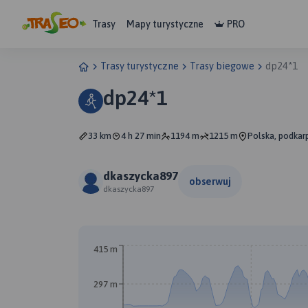
Trasy
Mapy turystyczne
PRO
Trasy turystyczne
Trasy biegowe
dp24*1
dp24*1
33 km
4 h 27 min
1194 m
1215 m
Polska, podkar
dkaszycka897
obserwuj
dkaszycka897
415 m
297 m