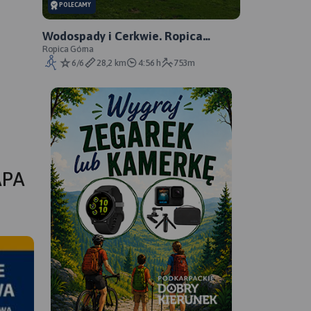
POLECAMY
Wodospady i Cerkwie. Ropica
Górna, Dragaszów, Bodaki. Beskid
Ropica Górna
6/6
28,2 km
4:56 h
753m
Niski
APA