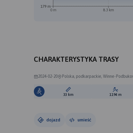
179 m
0 m
8.3 km
CHARAKTERYSTYKA TRASY
2024-02-20
Polska, podkarpackie, Winne-Podbuko
Długość trasy:
Suma prz
33 km
1194 m
dojazd
umieść