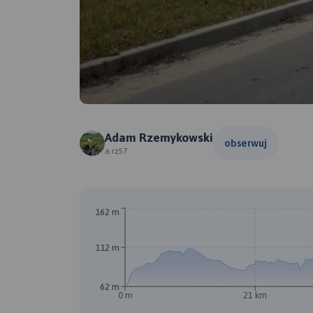
Adam Rzemykowski
obserwuj
a.rz57
162 m
112 m
62 m
0 m
21 km