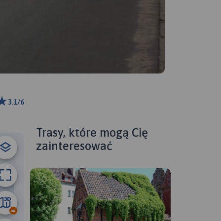
3.1/6
ributors
Trasy, które mogą Cię
zainteresować
87 km