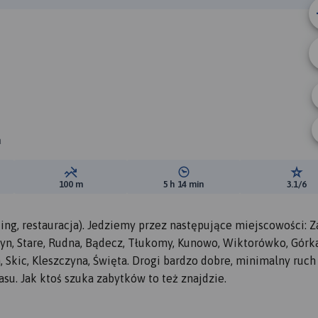
a
ewyższeń:
Suma spadków:
Średni czas potrzebny na pokon
Ocen
100 m
5 h 14 min
3.1/6
ng, restauracja). Jedziemy przez następujące miejscowości: Za
yn, Stare, Rudna, Bądecz, Tłukomy, Kunowo, Wiktorówko, Górk
, Skic, Kleszczyna, Święta. Drogi bardzo dobre, minimalny ruch
su. Jak ktoś szuka zabytków to też znajdzie.