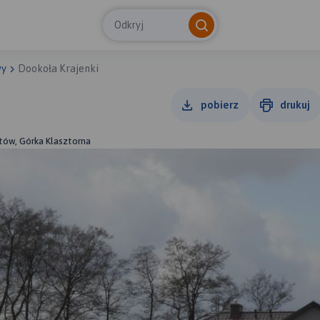
Odkryj
wy
Dookoła Krajenki
pobierz
drukuj
otów, Górka Klasztorna