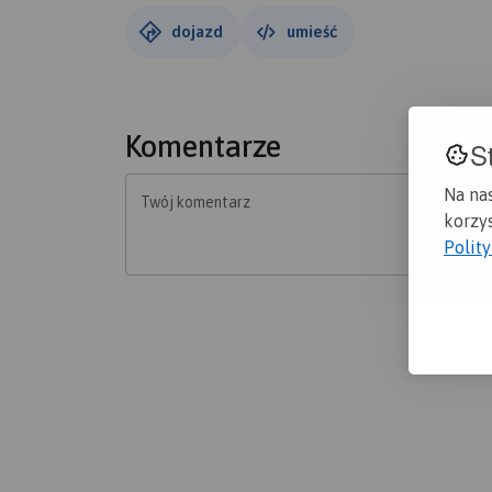
dojazd
umieść
Komentarze
S
Na na
Twój komentarz
korzys
Polit