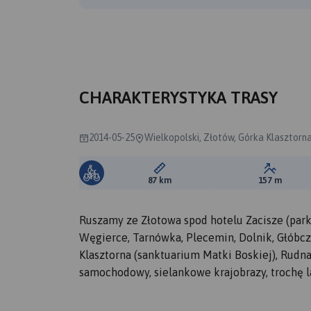
CHARAKTERYSTYKA TRASY
2014-05-25
Wielkopolski, Złotów, Górka Klasztorn
Długość trasy:
Suma prz
87 km
157 m
Ruszamy ze Złotowa spod hotelu Zacisze (parki
Węgierce, Tarnówka, Plecemin, Dolnik, Głóbcz
Klasztorna (sanktuarium Matki Boskiej), Rudna
samochodowy, sielankowe krajobrazy, trochę la