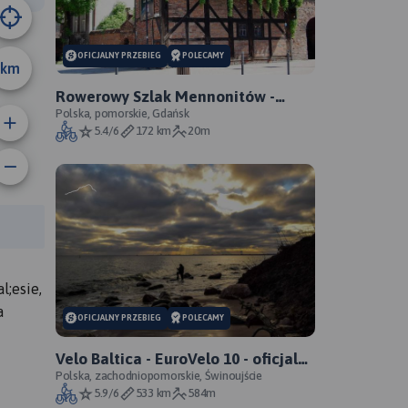
OFICJALNY PRZEBIEG
POLECAMY
km
Rowerowy Szlak Mennonitów -
oficjalny przebieg szlaku
Polska, pomorskie, Gdańsk
5.4/6
172 km
20m
anie trasy:
a trasy:
l;esie,
a
OFICJALNY PRZEBIEG
POLECAMY
Velo Baltica - EuroVelo 10 - oficjalny
przebieg szlaku
Polska, zachodniopomorskie, Świnoujście
5.9/6
533 km
584m