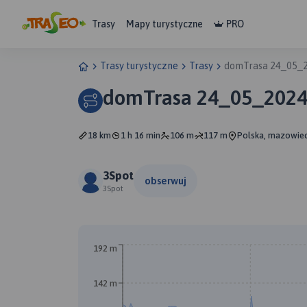
Trasy
Mapy turystyczne
PRO
Trasy turystyczne
Trasy
domTrasa 24_05_2
domTrasa 24_05_2024
18 km
1 h 16 min
106 m
117 m
Polska, mazowie
3Spot
obserwuj
3Spot
192 m
142 m