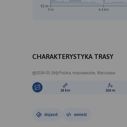
92 m
0 m
4.4 km
CHARAKTERYSTYKA TRASY
2024-05-24
Polska, mazowieckie, Warszawa
Długość trasy:
Suma prz
18 km
106 m
dojazd
umieść