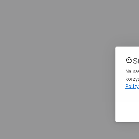
S
Na na
korzys
Polit