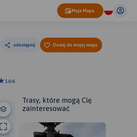
Moja Mapa
udostępnij
Dodaj do mojej mapy
1.0/6
ributors
Trasy, które mogą Cię
zainteresować