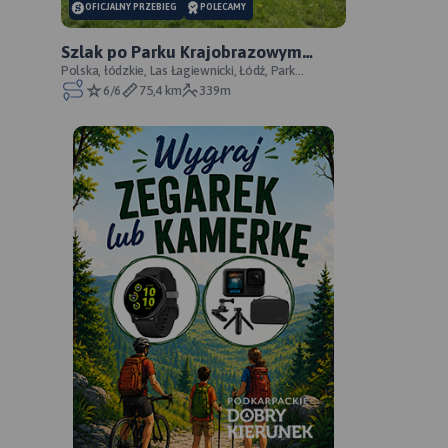
OFICJALNY PRZEBIEG
POLECAMY
Szlak po Parku Krajobrazowym
Wzniesień Łódzkich - oficjalny
Polska, łódzkie, Las Łagiewnicki, Łódź, Park
Krajobrazowy Wzniesień Łódzkich
6/6
75,4 km
339m
przebieg