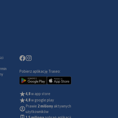
ci
rmin
Pobierz aplikację Traseo:
ny
4,8
w app store
4,8
w google play
Prawie
2 miliony
aktywnych
użytkowników
1.5 miliona
pobrań aplikacji