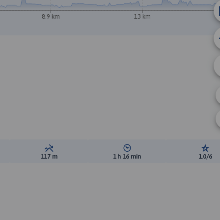
8.9 km
13 km
A
ewyższeń:
Suma spadków:
Średni czas potrzebny na pokon
Ocen
117 m
1 h 16 min
1.0/6