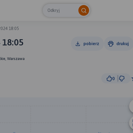
Odkryj
024 18:05
 18:05
pobierz
drukuj
ckie, Warszawa
0
2 km
© Traseo Map
© OpenMapTiles
© OpenStreetMap cont
B