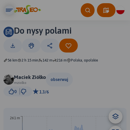
Do nysy polami
56 km
2 h 15 min
142 m
216 m
Polska, opolskie
Maciek Ziółko
obserwuj
mziolko
5 km
0
1.3/6
© Traseo Map
© OpenMapTiles
© OpenStreetMap contributors
B
A
261 m