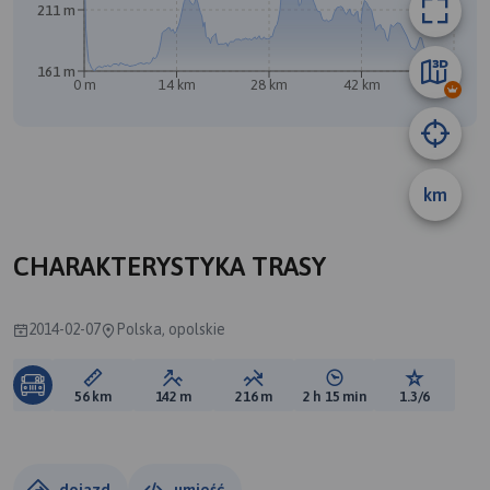
211 m
161 m
0 m
14 km
28 km
42 km
56 km
km
CHARAKTERYSTYKA TRASY
2014-02-07
Polska, opolskie
Długość trasy:
Suma przewyższeń:
Suma spadków:
Średni czas potrzebny 
Ocena tras
56 km
142 m
216 m
2 h 15 min
1.3/6
dojazd
umieść