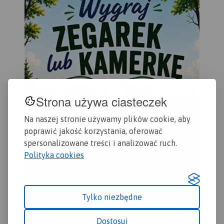
podano nazwy ulic. Na
rowerowych oraz modnych
mapie użyta jest siatka
ostatnio Singletraków. Dla
geograficzna, opisana co 1
łatwego czytania podano ich
minutę (szerokość
długości. Mapa opisana na
geograficzna) i 2 minuty
siatce WGS 84, zgodna z
(długość geograficzna). W
polskimi systemami
formie drukowanej mapa
nawigacyjnymi.
wydana została w nakładzie
1000 egzemplarzy jako
Strona używa ciasteczek
limitowana seria.
Na naszej stronie używamy plików cookie, aby
poprawić jakość korzystania, oferować
spersonalizowane treści i analizować ruch.
Polityka cookies
Tylko niezbędne
Dostosuj