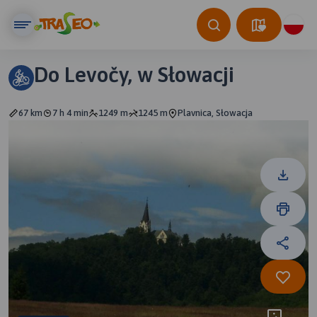
Do Levočy, w Słowacji
67 km
7 h 4 min
1249 m
1245 m
Plavnica, Słowacja