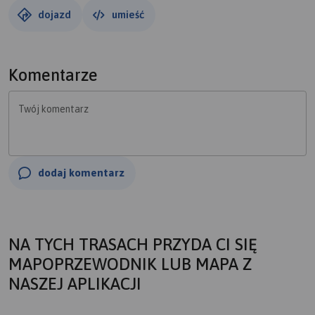
powstało w pracowni Mistrza Pawła i prawdopodobnie on
dojazd
umieść
sam jest jego autorem.Na stromym wzgórzu ponad
miastem wznosi się jasna neogotycka świątynia o
strzelistej wieży. Czemuż powstała wysoko ponad
Komentarze
miastem? Otóż Marianská hora zasłynęła w Europie z
objawień Matki Boskiej, stając się popularnym celem
Twój komentarz
pielgrzymów. Co najmniej od 1311 roku istniała tu
kapliczka, później powstał kościółek, z którego pochodzi
dzisiejsza cudowna figurka Maryi. Do bazyliki prowadzi
pątnicza droga, przy której znajdują się kapliczki pasyjne.
dodaj komentarz
NA TYCH TRASACH PRZYDA CI SIĘ
MAPOPRZEWODNIK LUB MAPA Z
NASZEJ APLIKACJI