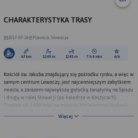
CHARAKTERYSTYKA TRASY
2017-07-26
Plavnica, Słowacja
Długość trasy:
Suma przewyższeń:
Suma spadków:
Średni czas potrzebny 
Ocena tras
67 km
1249 m
1245 m
7 h 4 min
6/6
Kościół św. Jakuba znajdujący się pośrodku rynku, a więc w
samym centrum Lewoczy, jest najcenniejszym zabytkiem
miasta, a zarazem największą gotycką świątynią na Spiszu
i drugą w całej Słowacji (po katedrze w Koszycach).
Powstał ok. 1400 roku na miejscu XIII-wiecznej budowli.
Kościół słynie z osiemnastu gotyckich i renesansowych
Więcej
ołtarzy, z których najbardziej unikatowy i wartościowy jest
ołtarz główny św. Jabuba Apostoła – najwyższy gotycki
ołtarz na świecie! Mierzące 18,6 metra arcydzieło