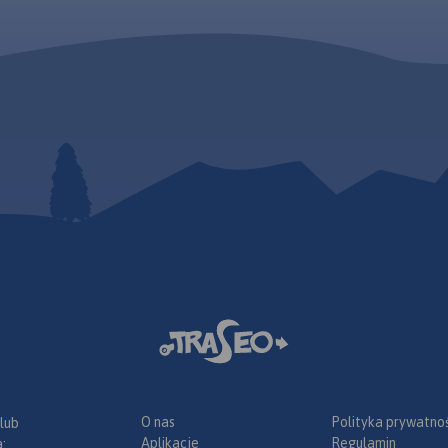
strony opisowej.
pisano ich
raż,
 stacje
awe, warte
ślono
pa posiada
raficzną
żna ją
dzeń z
a, wsie,
lnice) oraz
z
racyjnym,
, ochroną
O nas
Polityka prywatnoś
 lub
Aplikacje
Regulamin
: