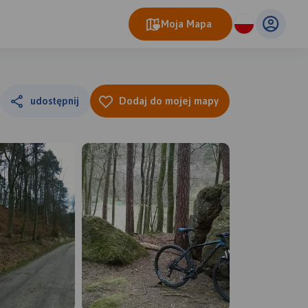
Moja Mapa
udostępnij
Dodaj do mojej mapy