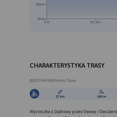
105 m
39 m
0 m
8.2 km
CHARAKTERYSTYKA TRASY
2015-04-18
Gdynia, Oliwa
Długość trasy:
Suma prz
32 km
248 m
Wycieczka z Dąbrowy przez Osowę i Owczarni