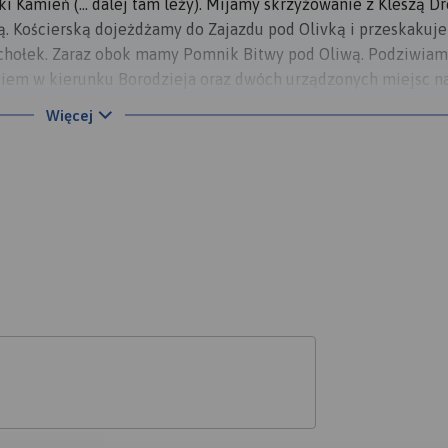
i Kamień (... dalej tam leży). Mijamy skrzyżowanie z Kleszą Dr
. Kościerską dojeżdżamy do Zajazdu pod Olivką i przeskakuj
achołek. Zaraz obok mamy Pomnik Bitwy pod Oliwą. Podziwia
akiem w kierunku Borodzieja oraz dwóch urządzonych miejsc n
 Stamtąd już niedaleko do miejsca startu.
Więcej