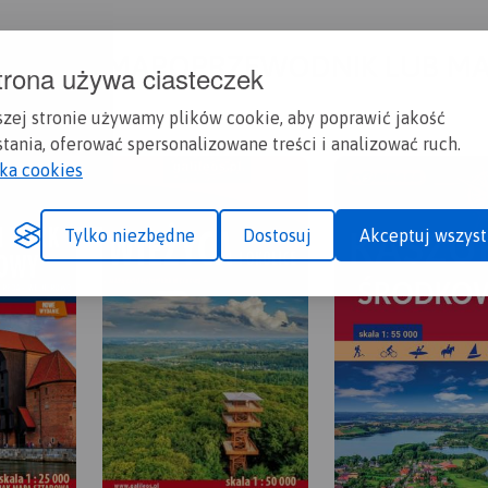
A CI SIĘ MAPOPRZEWODNIK LUB M
trona używa ciasteczek
szej stronie używamy plików cookie, aby poprawić jakość
tania, oferować spersonalizowane treści i analizować ruch.
yka cookies
Tylko niezbędne
Dostosuj
Akceptuj wszyst