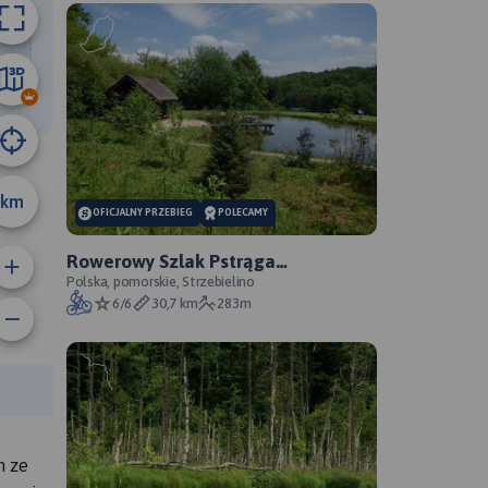
32 km
km
OFICJALNY PRZEBIEG
POLECAMY
Rowerowy Szlak Pstrąga
Tęczowego - oficjalny przebieg
Polska, pomorskie, Strzebielino
6/6
30,7 km
283m
anie trasy:
a trasy:
n ze