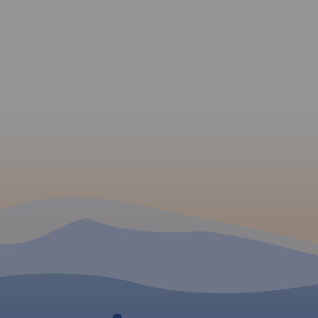
o wraz z
 i
iego
oraz
.
ą:
,
 i
Rok