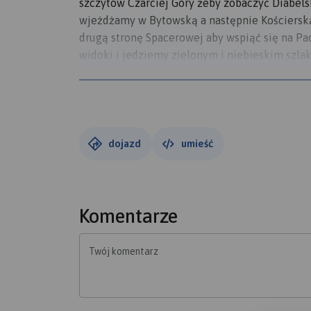
szczytów Czarciej Góry żeby zobaczyć Diabelsk
wjeżdżamy w Bytowską a następnie Kościerską
drugą stronę Spacerowej aby wspiąć się na P
widoki i jedziemy zielonym i niebieskim szl
ogniska, leżących obok leśniczówki Gołębiewo.
dojazd
umieść
Komentarze
Twój komentarz