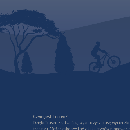
ilustracji zamki, dwory i pałace
przebiegiem dróg. O
w województwie pomorskim.
numerację i kilomet
Mapa zawiera aktualną sieć
zaznaczono również
dróg. Łącznie uwzględniono
paliw. Miejsca ciek
121 miejsc wartych
odwiedzenia podkre
odwiedzenia.
kolorem żółtym. Ma
opisaną siatkę geog
WGS 84 przez co mo
zastosować do urzą
GPSem. Na rewersie
umieszczono indeks
miejscowości (miast
przysiółki, duże dzie
mapki tematyczne 
podziałem administ
kodami pocztowymi
przyrody i krainami
goegraficznymi.
Czym jest Traseo?
Dzięki Traseo z łatwością wyznaczysz trasę wycieczki
treningu. Możesz skorzystać z kilku trybów planowania