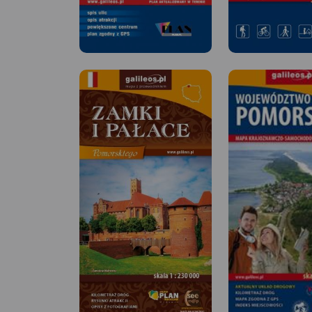
MAPA TURYSTYCZNA W
APLIKACJI TRASEO
MAPA TURYSTYCZNA
Na planie zaznaczono
APLIKACJI TRASEO
wszystkie aktualne ulice, kina,