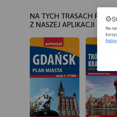
NA TYCH TRASACH PRZYD
S
Z NASZEJ APLIKACJI
Na na
korzys
Polit