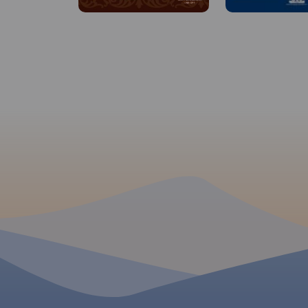
teatry, ośrodki kultury, urzędy,
stacje benzynowe, noclegi,
Mapa Trójmiasta ob
restauracje, układ komunikacji.
swoim zasięgiem ob
Oprócz spisu ulic są tu
Trójmiejskiego Park
ważniejsze informacje
Krajobrazowego od
dotyczące Gdańska oraz opis
przez Redę, Rumię, 
ciekawych miejsc.
Sopot aż do Gdańsk
mapie ujęto wszystk
informacje przydatne
Podano aktualne pr
szlaków pieszych, 
konnych, nordic wal
konnych, łącznie z
kilometrażem.
MAPA TURYSTYCZNA W
APLIKACJI TRASEO
MAPA TURYSTYCZNA
APLIKACJI TRASEO
Mapa województwa
pomorskiego na której
Mapa całego
woje
zaznaczono za pomocą
pomorskiego
z akt