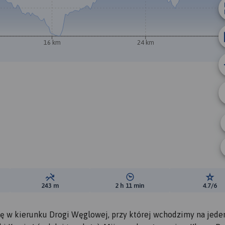
16 km
24 km
ewyższeń:
Suma spadków:
Średni czas potrzebny na pokon
Ocen
243 m
2 h 11 min
4.7/6
ę w kierunku Drogi Węglowej, przy której wchodzimy na jede