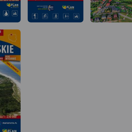
MAPA TURYSTYCZNA W
MAPA TURYSTYCZNA W
APLIKACJI TRASEO
APLIKACJI TRASEO
 W
Wieżyca jest najwyższym
Mapa Kaszub obejmuje 