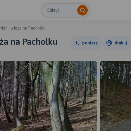
Odkryj
ień i wieża na Pachołku
eża na Pachołku
pobierz
drukuj