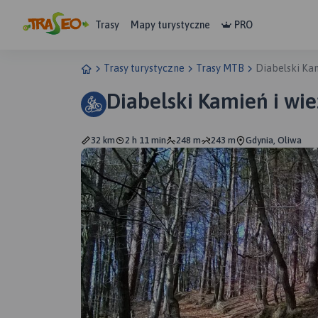
Trasy
Mapy turystyczne
PRO
Trasy turystyczne
Trasy MTB
Diabelski Kam
Diabelski Kamień i wi
32 km
2 h 11 min
248 m
243 m
Gdynia, Oliwa