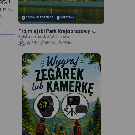
ogą i
emy na
my
OFICJALNY PRZEBIEG
POLECAMY
a
Trójmiejski Park Krajobrazowy -
Niebieski Szlak Rowerowy -
Polska, pomorskie, Wejherowo
5.5/6
69,1 km
704m
oficjalny przebieg