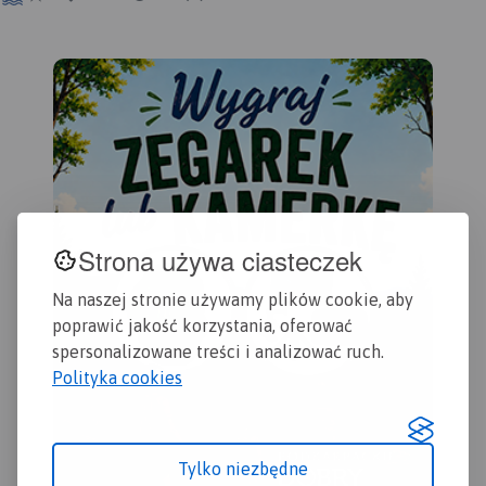
przyległe. Zasięg mapy od
północy ogranicza dolina
Wisły, od zachodu Bzura, a
od wschodu aglomeracja
warszawska. Zasięg mapy
wyznaczają: Nowy Dwór
Mazowiecki na północy,
Sochaczew na zachodzie,
Pruszków na południu i
Warszawa oraz Legionowo
na wschodzie.
Wydanie:
Strona używa ciasteczek
2024
Na naszej stronie używamy plików cookie, aby
poprawić jakość korzystania, oferować
spersonalizowane treści i analizować ruch.
Polityka cookies
Tylko niezbędne