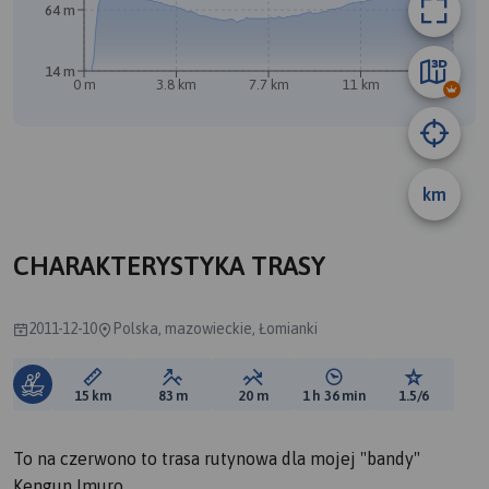
64 m
A
B
14 m
0 m
3.8 km
7.7 km
11 km
15 km
km
CHARAKTERYSTYKA TRASY
2011-12-10
Polska, mazowieckie, Łomianki
Długość trasy:
Suma przewyższeń:
Suma spadków:
Średni czas potrzebny 
Ocena tras
15 km
83 m
20 m
1 h 36 min
1.5/6
To na czerwono to trasa rutynowa dla mojej "bandy"
Kengun Imuro