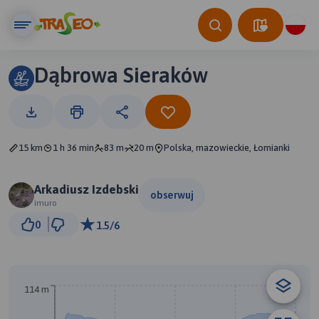
Dąbrowa Sieraków
15 km
1 h 36 min
83 m
20 m
Polska, mazowieckie, Łomianki
Arkadiusz Izdebski
obserwuj
imuro
1 km
0
1.5/6
© Traseo Map
© OpenMapTiles
© OpenStreetMap contributors
114 m