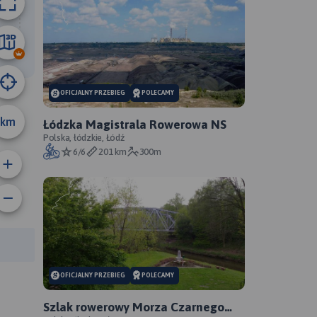
99 km
OFICJALNY PRZEBIEG
POLECAMY
km
Łódzka Magistrala Rowerowa NS
Polska, łódzkie, Łódź
6/6
201 km
300m
anie trasy:
a trasy:
OFICJALNY PRZEBIEG
POLECAMY
Szlak rowerowy Morza Czarnego