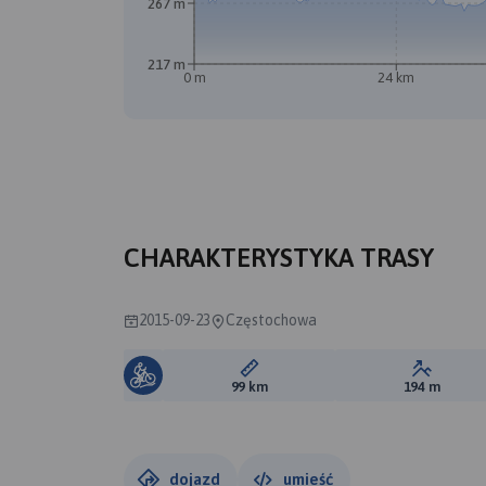
267 m
217 m
0 m
24 km
CHARAKTERYSTYKA TRASY
2015-09-23
Częstochowa
Długość trasy:
Suma prz
99 km
194 m
dojazd
umieść