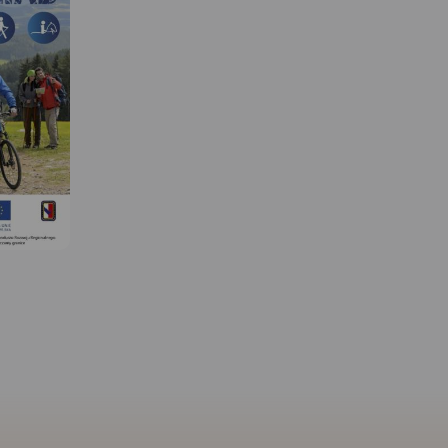
 W
MAPA TURYSTYCZNA W
APLIKACJI TRASEO
 okolic
ięgiem
Mapa Jury Krakowsko-
MAPA TURYSTYCZNA W
APLIKACJI TRASEO
ch Park
Częstochowskiej, fragm
 Liswarty,
położonego bliżej
zawiera sieć
Częstochowy. Zasięg m
Mapa przedstawia północną
ranice
wyznaczają miejscowoś
część jury Krakowsko-
eść
Częstochowa, Blachown
Częstochowskiej - obszar
iesze i
Pajęczno, Radomsko.
usiany skalnymi ostańcami z
rzyrodnicze,
Zaznaczono tu szlaki pi
wąwozami i płaskowyżami. Są
jsca i
rowerowe i konne wraz 