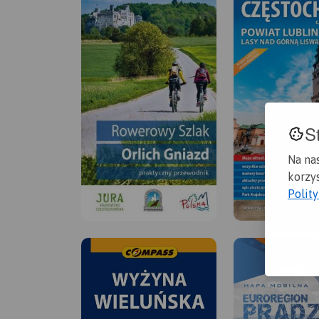
S
Na na
korzys
Polit