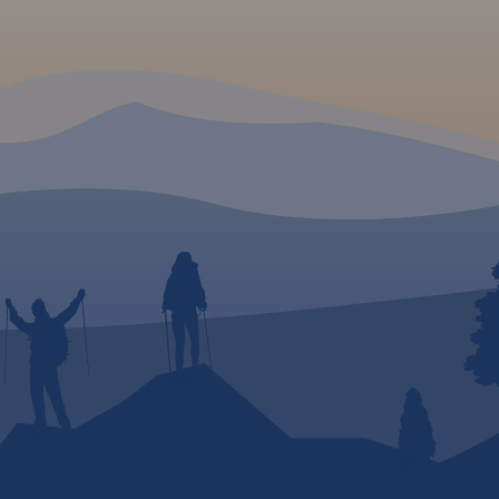
ciami.
edynie
k
wej.