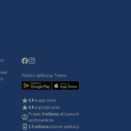
ci
rmin
Pobierz aplikację Traseo:
ny
4,8
w app store
4,8
w google play
Prawie
2 miliony
aktywnych
użytkowników
1.5 miliona
pobrań aplikacji