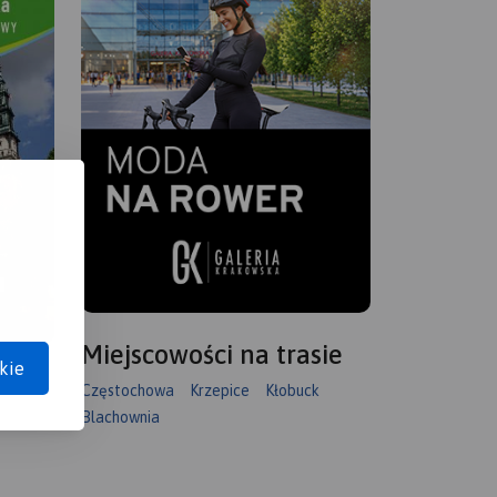
Miejscowości na trasie
kie
Częstochowa
Krzepice
Kłobuck
Blachownia