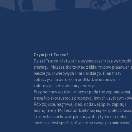
pogranicza polsko-c
podzielona na 13 arkuszy map
po polskiej stronie
(plus powiększenie fragmentu
województwo opolsk
trasy w rejonie Złotego Potoku),
czeskiej okresy Jesen
tworzących jakby umowne
Specjalnie opracow
odcinki. Przy czym podział ten
podkład kartografi
wynika wyłącznie z zasięgu
zawiera niezbędne 
poszczególnych arkuszy, i nie
do uprawiania akty
należy go kojarzyć z realnymi
turystyki w transgr
Czym jest Traseo?
Mapa została wyko
etapami przejazdu. Żeby
regionie: szlaki pies
Dzięki Traseo z łatwością wyznaczysz trasę wycieczki
ramach projektu „E-
ułatwić czytanie mapy,
trasy rowerowe oraz
treningu. Możesz skorzystać z kilku trybów planowania
nowoczesna turysty
poszczególne arkusze map
ważne elementy infr
pieszego, rowerowych i narciarskiego. Plan trasy
współfinansowaneg
zostały tak poobracane, aby
turystycznej.
zobaczysz na autorskim podkładzie mapowym z
środków Europejski
były ułożone przed
kolorowymi szlakami turystycznymi.
Funduszu Rozwoju
użytkownikiem zgodnie z
Przy pomocy aplikacji możesz podążać zaplanowaną
Regionalnego oraz 
kierunkiem jazdy. W związku z
trasą lub skorzystać z propozycji innych użytkowników
budżetu państwa.
tym północ, wyraźnie
Rób zdjęcia, nagrywaj ślad, dodawaj opisy, zapisuj i
„Przekraczamy grani
oznaczona na mapach,
edytuj trasę. Możesz podzielić się nią ze społeczności
wskazuje różne kierunki, a nie
Traseo lub zachować jako prywatną tylko dla siebie,
górę mapy, jak ma to miejsce
możesz udostępnić ją również na swojej stronie www!
przy klasycznych mapach.
Opomiarowanie dystansu na