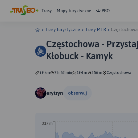
Trasy
Mapy turystyczne
PRO
Trasy turystyczne
Trasy MTB
Częstochowa -
Częstochowa - Przystaj
Kłobuck - Kamyk
99 km
7 h 52 min
194 m
256 m
Częstochowa
erytryn
obserwuj
317 m