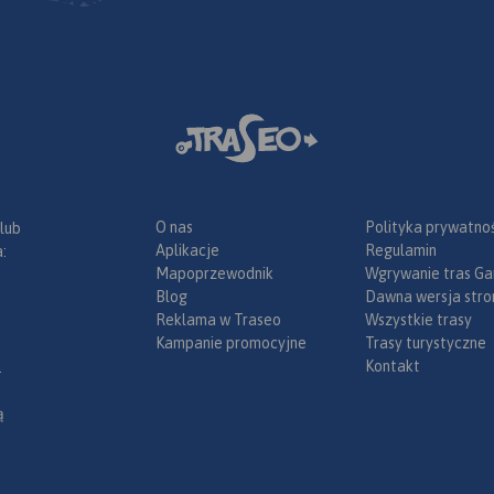
zeskiego:
ie a po
ik i Bruntal.
any
czny
informacje
wnej
anicznym
nana w
ze, konne,
O nas
Polityka prywatnoś
 lub
bike
 inne
Aplikacje
Regulamin
:
ka”
astruktury
Mapoprzewodnik
Wgrywanie tras Ga
o ze
Blog
Dawna wersja stro
ego
Reklama w Traseo
Wszystkie trasy
Kampanie promocyjne
Trasy turystyczne
ze środków
Kontakt
.
ce”.
ą