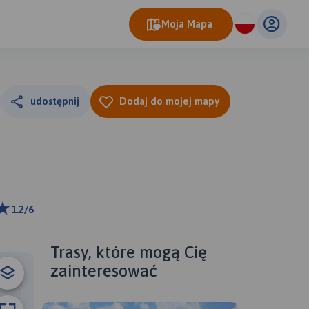
Moja Mapa
udostępnij
Dodaj do mojej mapy
1.2/6
km
ributors
Trasy, które mogą Cię
zainteresować