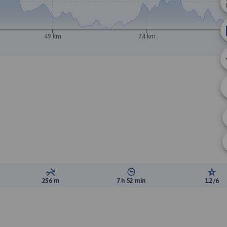
B
49 km
74 km
A
ewyższeń:
Suma spadków:
Średni czas potrzebny na pokon
Ocen
256 m
7 h 52 min
1.2/6