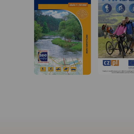
MAPA TURYSTYCZNA
APLIKACJI TRASEO
Mapa Częstochowy i
MAPA TURYSTYCZNA W
APLIKACJI TRASEO
obejmuje swym zas
zachodnie okolice
Częstochowy, a w ni
Szlak Orlich Gniazd to
Krajobrazowy Górnej
„rowerowy klasyk”. Jest jednym
powiat lubliniecki, 
z najbardziej rozpoznawalnych
dróg z numeracją, g
szlaków rowerowych w kraju,
gmin oraz bogatą tr
cieszącym się ugruntowaną
turystyczną: szlaki p
renomą i dużą popularnością
rowerowe, ścieżki p
zarówno wśród rowerzystów o
zabytki, ciekawe mie