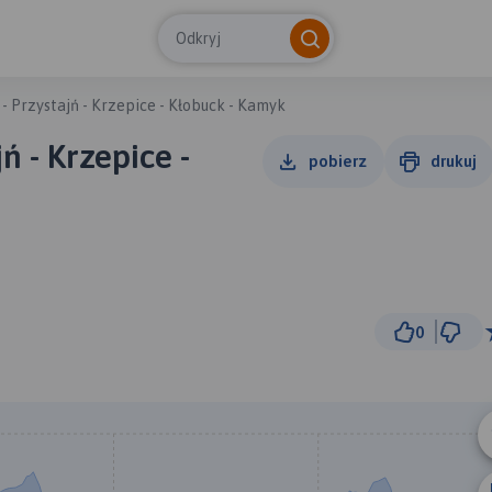
Odkryj
 Przystajń - Krzepice - Kłobuck - Kamyk
ń - Krzepice -
pobierz
drukuj
0
5 
© Traseo Map
© OpenMapTiles
© OpenStreetMap cont