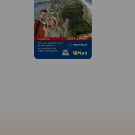
MAPA TURYSTYCZNA
APLIKACJI TRASEO
MAPA TURYSTYCZNA W
APLIKACJI TRASEO
Wieżyca jest najwy
wzniesieniem na Ka
Mapa przedstawia o
Mapa Trójmiasta obejmuje
wokół góry ogranic
swoim zasięgiem obszar
miejscowościami: S
Trójmiejskiego Parku
Kościerzyna, Lipusz
Krajobrazowego od Wejherowa
do lotniska w Gdańs
przez Redę, Rumię, Gdynię,
mapie zaznaczono 
Sopot aż do Gdańska. Na
przebieg tras turyst
mapie ujęto wszystkie
pieszych z długości
informacje przydatne turyście.
tras rowerowych i śc
Podano aktualne przebiegi
przyrodniczych szl
szlaków pieszych, rowerowych,
kajakowych. Są tu t
konnych, nordic walking i