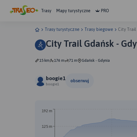
Trasy
Mapy turystyczne
PRO
Trasy turystyczne
Trasy biegowe
City Trai
City Trail Gdańsk - Gd
15 km
176 m
71 m
Gdańsk - Gdynia
boogie1
obserwuj
boogie1
B
192 m
125 m