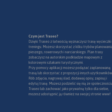
przysiółki, duże dzielnice) oraz
mapki tematyczne z
podziałem administracyjnym,
kodami pocztowymi, ochroną
przyrody i krainami
goegraficznymi.
Czym jest Traseo?
Dzięki Traseo z łatwością wyznaczysz trasę wycieczki
treningu. Możesz skorzystać z kilku trybów planowania
pieszego, rowerowych i narciarskiego. Plan trasy
zobaczysz na autorskim podkładzie mapowym z
kolorowymi szlakami turystycznymi.
Przy pomocy aplikacji możesz podążać zaplanowaną
trasą lub skorzystać z propozycji innych użytkowników
Rób zdjęcia, nagrywaj ślad, dodawaj opisy, zapisuj i
edytuj trasę. Możesz podzielić się nią ze społeczności
Traseo lub zachować jako prywatną tylko dla siebie,
możesz udostępnić ją również na swojej stronie www!