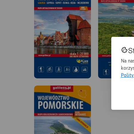
S
Na na
korzys
Polit