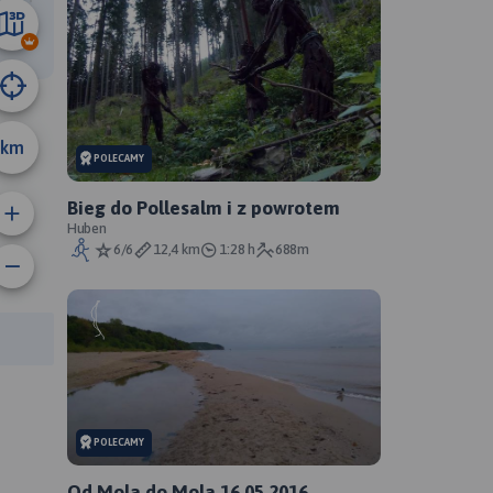
15 km
km
POLECAMY
Bieg do Pollesalm i z powrotem
Huben
6/6
12,4 km
1:28 h
688m
rasy:
POLECAMY
Od Mola do Mola 16.05.2016