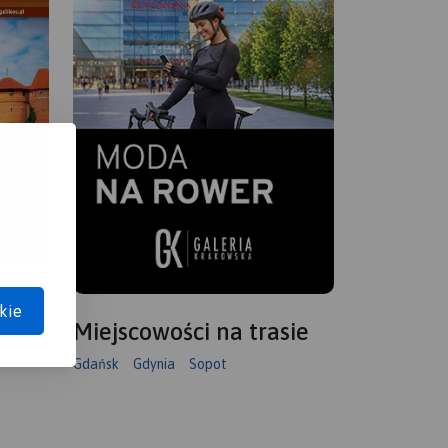
kie
Miejscowości na trasie
Gdańsk
Gdynia
Sopot