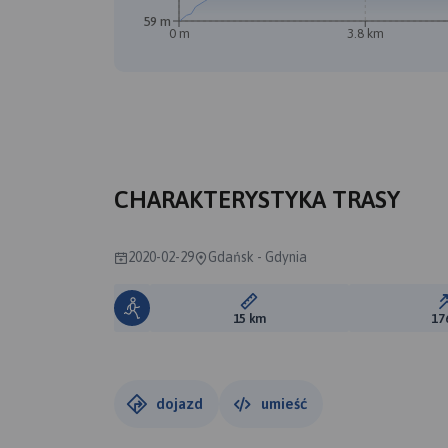
59 m
0 m
3.8 km
CHARAKTERYSTYKA TRASY
2020-02-29
Gdańsk - Gdynia
Długość trasy:
15 km
17
dojazd
umieść