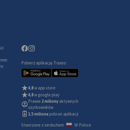
ci
rmin
Pobierz aplikację Traseo:
ny
4,8
w app store
4,8
w google play
Prawie
2 miliony
aktywnych
użytkowników
1.5 miliona
pobrań aplikacji
Stworzone z serduchem
W Polsce