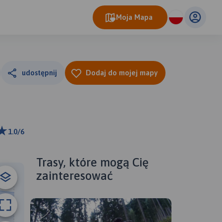
Moja Mapa
udostępnij
Dodaj do mojej mapy
1.0/6
ributors
Trasy, które mogą Cię
zainteresować