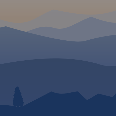
ne turyście
eczki.
 jezior
no przy
tka
a z GPS
 WGS-84.
pobrania
ografię, bez