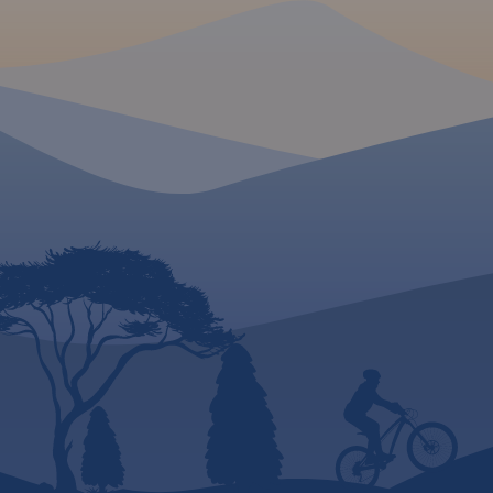
inne obiekty potrzeb
konnych, łącznie z
do planowania wyci
kilometrażem.
Głębokości głównych
Kaszubskich pokaza
MAPA TURYSTYCZNA W
pomocy izobat. Sia
APLIKACJI TRASEO
geograficzna zgodn
oparta na układzie
Produkty - pliki do 
Mapa całego
województwa
zawierają tylko kart
pomorskiego
z aktualnym
strony opisowej.
przebiegiem dróg. Opisano ich
numerację i kilometraż,
zaznaczono również stacje
paliw. Miejsca ciekawe, warte
odwiedzenia podkreślono
kolorem żółtym. Mapa posiada
opisaną siatkę geograficzną
WGS 84 przez co można ją
zastosować do urządzeń z
GPSem. Na rewersie
umieszczono indeks
miejscowości (miasta, wsie,