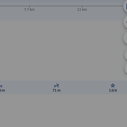
7.7 km
11 km
A
Suma przewyższeń:
Suma spadków:
Ocena t
6 m
71 m
1.0/6