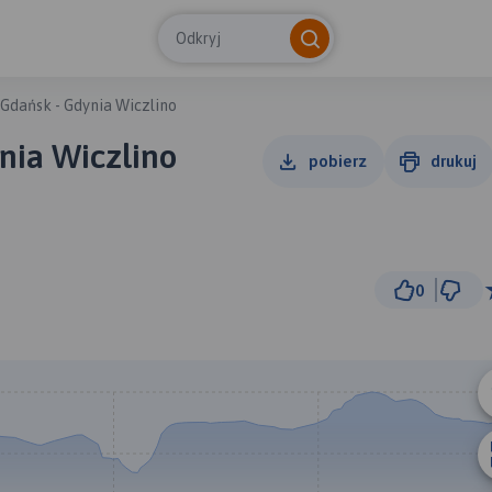
Odkryj
l Gdańsk - Gdynia Wiczlino
ynia Wiczlino
pobierz
drukuj
0
2 km
© Traseo Map
© OpenMapTiles
© OpenStreetMap cont