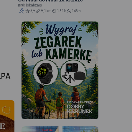
Brak lokalizacji
6/6
9,1 km
1:31 h
143m
APA