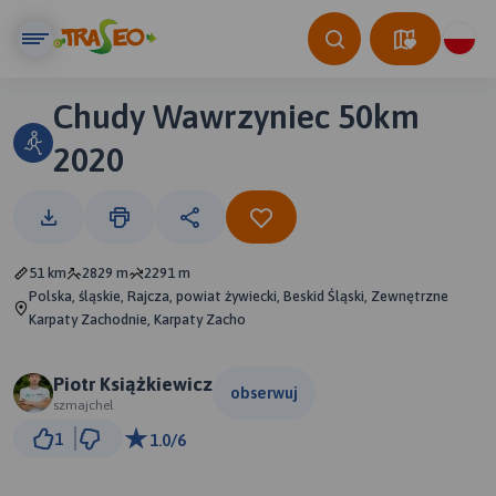
Chudy Wawrzyniec 50km
2020
51 km
2829 m
2291 m
Polska, śląskie, Rajcza, powiat żywiecki, Beskid Śląski, Zewnętrzne
Karpaty Zachodnie, Karpaty Zacho
Piotr Książkiewicz
obserwuj
szmajchel
3 km
1
1.0/6
© Traseo Map
© OpenMapTiles
© OpenStreetMap contributors