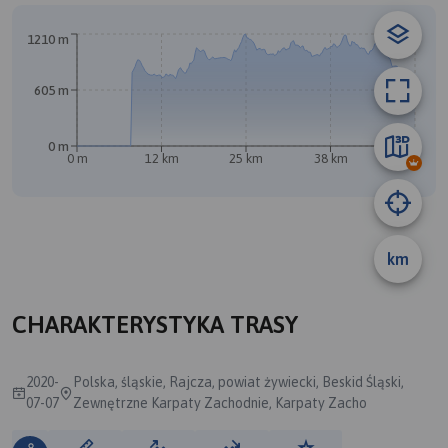
A
1210 m
B
605 m
0 m
0 m
12 km
25 km
38 km
51 km
km
CHARAKTERYSTYKA TRASY
2020-
Polska, śląskie, Rajcza, powiat żywiecki, Beskid Śląski,
07-07
Zewnętrzne Karpaty Zachodnie, Karpaty Zacho