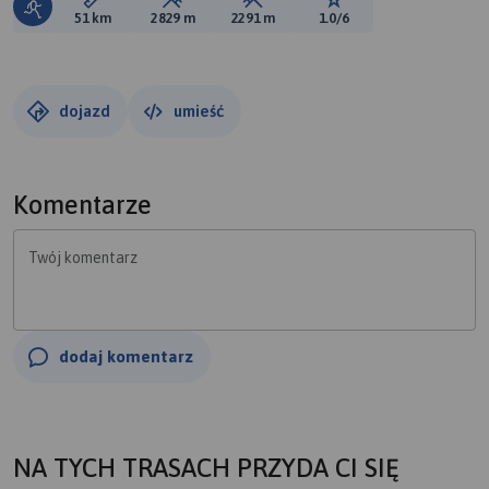
Długość trasy:
Suma przewyższeń:
Suma spadków:
Ocena trasy:
51 km
2829 m
2291 m
1.0/6
dojazd
umieść
Komentarze
Twój komentarz
dodaj komentarz
NA TYCH TRASACH PRZYDA CI SIĘ