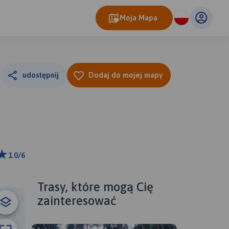
Moja Mapa
udostępnij
Dodaj do mojej mapy
1.0/6
ributors
Trasy, które mogą Cię
zainteresować