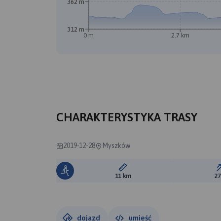
362 m
312 m
0 m
2.7 km
CHARAKTERYSTYKA TRASY
2019-12-28
Myszków
Długość trasy:
11 km
2
dojazd
umieść