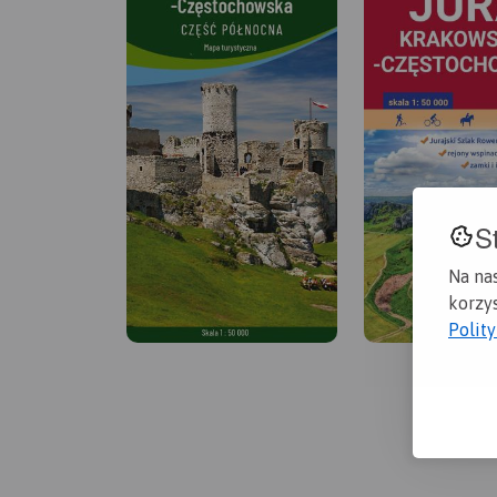
S
Na na
korzys
Polit