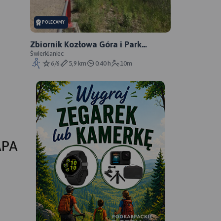
POLECAMY
Zbiornik Kozłowa Góra i Park
Świerklaniec
Świerklaniec
6/6
5,9 km
0:40 h
10m
APA