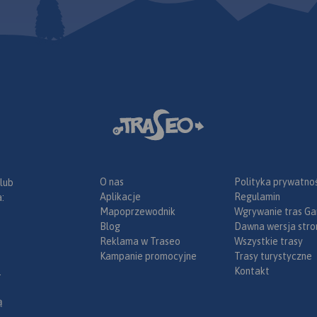
stadnin i
ch,
rawianie
O nas
Polityka prywatnoś
 lub
Aplikacje
Regulamin
:
Mapoprzewodnik
Wgrywanie tras Ga
Blog
Dawna wersja stro
Reklama w Traseo
Wszystkie trasy
Kampanie promocyjne
Trasy turystyczne
Kontakt
.
ą