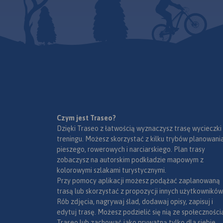
brakuje tu licznych 
ośrodków jeździecki
umożliwiających up
turystyki konnej.
Czym jest Traseo?
Dzięki Traseo z łatwością wyznaczysz trasę wycieczki
treningu. Możesz skorzystać z kilku trybów planowania
pieszego, rowerowych i narciarskiego. Plan trasy
zobaczysz na autorskim podkładzie mapowym z
kolorowymi szlakami turystycznymi.
Przy pomocy aplikacji możesz podążać zaplanowaną
trasą lub skorzystać z propozycji innych użytkowników
Rób zdjęcia, nagrywaj ślad, dodawaj opisy, zapisuj i
edytuj trasę. Możesz podzielić się nią ze społeczności
Traseo lub zachować jako prywatną tylko dla siebie,