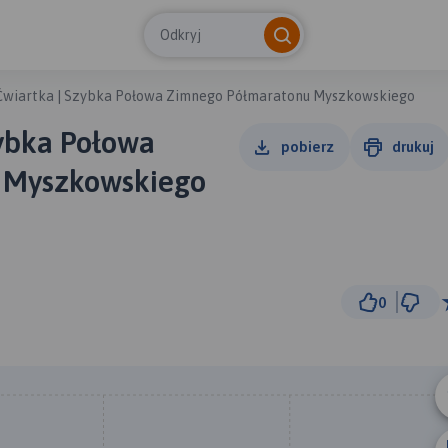
Odkryj
Ćwiartka | Szybka Połowa Zimnego Półmaratonu Myszkowskiego
ybka Połowa
pobierz
drukuj
 Myszkowskiego
0
1 km
© Traseo Map
© OpenMapTiles
© OpenStreetMap cont