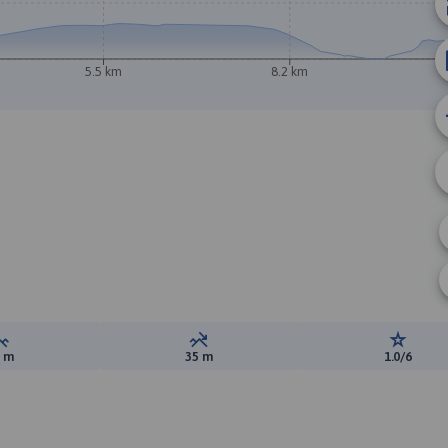
5.5 km
8.2 km
Suma przewyższeń:
Suma spadków:
Ocena t
7 m
35 m
1.0/6