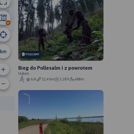
11 km
km
POLECAMY
Bieg do Pollesalm i z powrotem
Huben
6/6
12,4 km
1:28 h
688m
rasy: