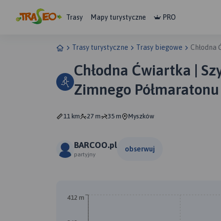
Trasy
Mapy turystyczne
PRO
Trasy turystyczne
Trasy biegowe
Chłodna 
Chłodna Ćwiartka | Sz
Zimnego Półmaratonu
11 km
27 m
35 m
Myszków
BARCOO.pl
obserwuj
partyjny
B
A
412 m