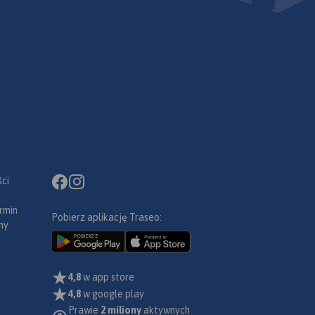
ci
rmin
Pobierz aplikację Traseo:
ny
4,8
w app store
4,8
w google play
Prawie
2 miliony
aktywnych