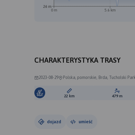
26 m
0 m
5.6 km
CHARAKTERYSTYKA TRASY
2023-08-29
Polska, pomorskie, Brda, Tucholski Pa
Długość trasy:
Suma prz
22 km
479 m
dojazd
umieść