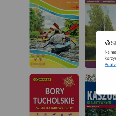
S
Na na
korzys
Polit