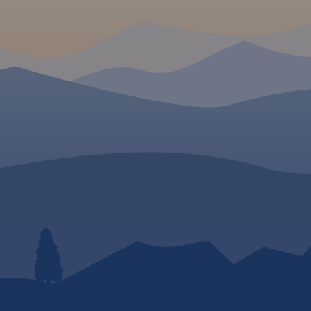
również wybudowane 
wkę wzdłuż
rowerowe, szlaki piesze i Nordic
ramach projektu „Kasz
Walking z długościami.
Marszruta” trasy rowero
Dodatkowo zaznaczone
to sieć bardzo dobrze
zostały drogi polne, leśne oraz
oznakowanych szlaków
 W
szlaki kajakowe. Są tu też
rowerowych o nawierzc
zabytki, noclegi, muzea,
szutrowej, asfaltowej lu
punkty
betonowej, a także sieć
widokowe, szczególnie warte
ubski,
dróg nadających się do
odwiedzenia miejsca
 Park
rowerem. Na szlakach
zaznaczono żółtą ramką.
Park
Kaszubskiej Marszruty 
olskie.
o miejsca przeznaczone
scowości
odpoczynku i drobnych
amapie to:
napraw. Trasy rowerow
Szymbark,
przeznaczone są tak dl
Brusy,
dorosłych jak i dla dziec
ykowy,
mapie zostały podane t
w. Na mapie
przebiegi szlaków piesz
wości,
oraz konnych wraz z
iejsze
kilometrażem, co ułatw
ze, rowerowe
planowanie wycieczki.
trażem,
Ukształtowanie terenu