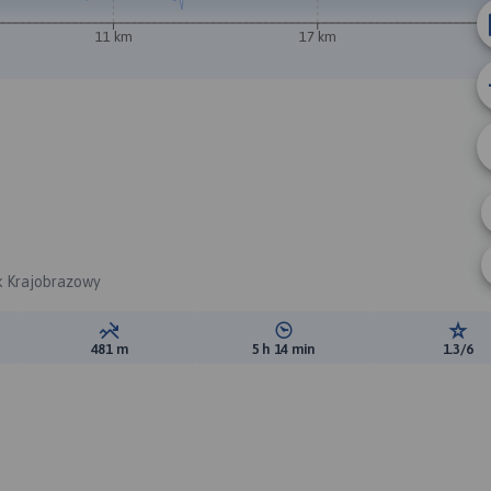
11 km
17 km
B
rk Krajobrazowy
ewyższeń:
Suma spadków:
Średni czas potrzebny na pokon
Ocen
481 m
5 h 14 min
1.3/6