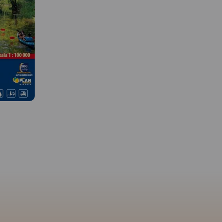
MAPA TURYSTYCZNA W
APLIKACJI TRASEO
 W
MAPA TURYSTYCZNA W
APLIKACJI TRASEO
Kaszubska Marszruta to 
szlaków w okolicach Bo
Tucholskich. Mapa offlin
rk
Mapa Kaszub dla rowerzystów i
której zakupu można d
jmuje swym
piechurów część
w aplikacji Traseo, zost
 kompleks
południowa. Zasięg
wydana przez Studio Pl
rskiem,
mapy ograniczony jest
Obejmuje obszar wokół 
ą A1.
miejscowościami: Przechlewo
Czerska, Chojnic. Na m
ę na piesze
na zachodzie, Borzyszkowy i
zostały zaznaczonr
i po tych
Sominy na północy, Czarna
informacje praktyczne 
nach.
Woda i Czersk na wschodzie
postaci: zabytków, miej
.in.
oraz Chojnice i Człuchów na
noclegowych, granic o
ie, dawny
południu. Na
chronionych. Zaznaczo
y odbyć
mapie uwgzlędniono trasy