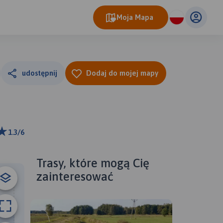
Moja Mapa
udostępnij
Dodaj do mojej mapy
1.3/6
ributors
Trasy, które mogą Cię
zainteresować