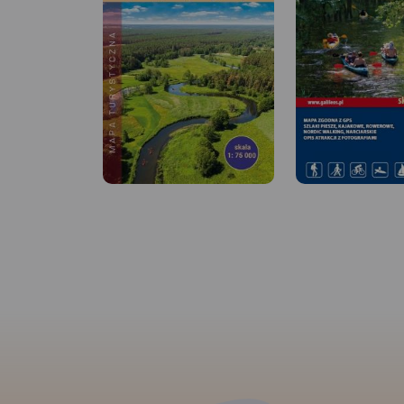
MAPA TURYSTYCZNA W
MAPA TURYSTYCZNA
APLIKACJI TRASEO
APLIKACJI TRASEO
Mapa Brda przedstawia szlak
kajakowy rzeką Brdą, od
Mapa "Tucholski Pa
Tucholi do Bydgoszczy. Na
Krajobrazowy" obe
mapie zaznaczono kilometraż
zasięgiem olbrzymi
rzeki oraz obiekty istotne dla
leśny pomiędzy Cze
kajakarza takie jak miejsca
Tucholą a autostrad
niebezpieczne, przeszkody na
Doskonale nadaje si
trasie spływu, pola biwakowe.
i rowerowe wędrówk
interesujących tere
Mapa jest zorientowana
Możemy tu odkryć m
zgodnie z kierunkiem płynięcia.
akwedukt w Fojutow
gród w Raciążu, cz