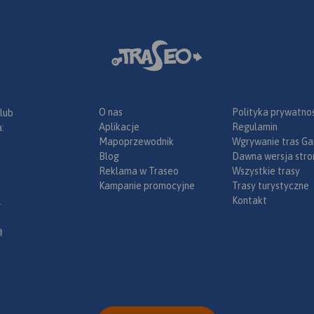
ka.
pokazano przy pomocy
poziomic. Siatka geogr
zgodna z GPS oparta n
układzie WGS-84.
Mapa przygotowana tyl
urządzeń cyfrowych – n
wersji papierowej.
O nas
Polityka prywatnoś
 lub
Aplikacje
Regulamin
:
Mapoprzewodnik
Wgrywanie tras Ga
Blog
Dawna wersja stro
Reklama w Traseo
Wszystkie trasy
Kampanie promocyjne
Trasy turystyczne
Kontakt
.
ą