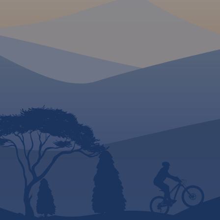
arcyciekawą wędró
przepięknej Brdy.
MAPA TURYSTYCZNA W
APLIKACJI TRASEO
MAPA TURYSTYCZNA
APLIKACJI TRASEO
Mapa Borów Tucholskich
przedstawia jest obszar, który
jest jednym z największych
Mapa obejmuje Kasz
kompleksów sosnowych w
Wdzydzki i Zaborski
Polsce. Rozciąga się on się w
Krajobrazowy oraz 
dorzeczu Brdy i Wdy oraz w
Narodowy Bory Tuch
obrębie Równiny Tucholskiej i
Najważniejsze miej
Równiny Charzykowskiej.
które znalazły się n
Granice mapy wyznaczają:
Kartuzy, Ostrzyce, 
Wdzydze Tucholskie i
Bytów, Kościerzyna, 
Starogard Gdański na północy,
Swornegacie, Charz
Widno i Chojnice na zachodzie,
Chojnice i Człuchó
Wierzchucin na południu i
zaznaczono miejsco
Warlubie na wschodzie.
Rok
drogi, zabytki, ważn
wydania: 2024
noclegi, szlaki pies
i kajakowe z kilome