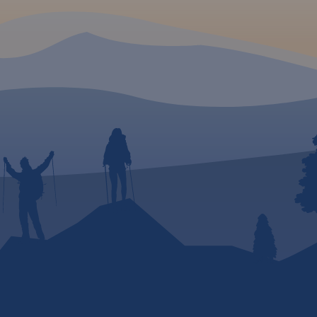
w
ubska
we. Jest
hni
b
 innych
 jazdy
zadbano
 do
e
a
i. Na
ażke
ych
i