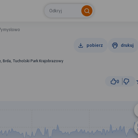
Odkryj
Wymysłowo
pobierz
drukuj
, Brda, Tucholski Park Krajobrazowy
0
3 km
© Traseo Map
© OpenMapTiles
© OpenStreetMap cont