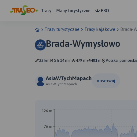
Trasy
Mapy turystyczne
PRO
Trasy turystyczne
Trasy kajakowe
Brada-
Brada-Wymysłowo
22 km
5 h 14 min
479 m
481 m
Polska, pomorskie
AsiaWTychMapach
obserwuj
AsiaWTychMapach
A
126 m
76 m