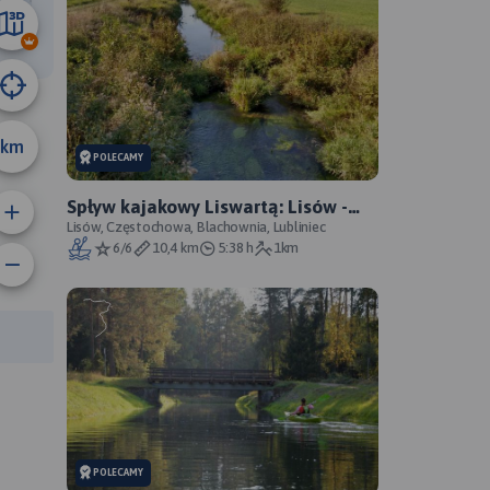
22 km
km
POLECAMY
Spływ kajakowy Liswartą: Lisów -
Stasiowe, zwałka
Lisów, Częstochowa, Blachownia, Lubliniec
6/6
10,4 km
5:38 h
1km
anie trasy:
a trasy:
POLECAMY