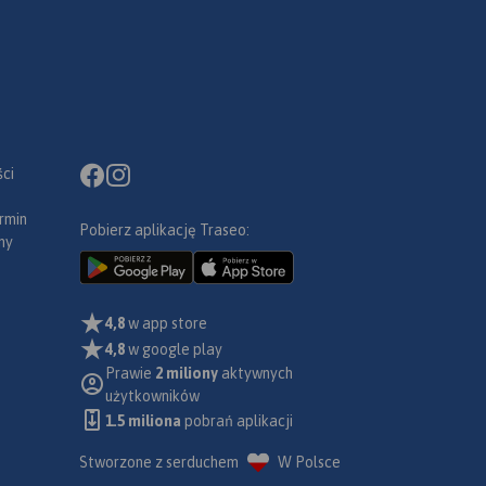
aficzna
a
ko dla
ie ma
ci
rmin
Pobierz aplikację Traseo:
ny
4,8
w app store
4,8
w google play
Prawie
2 miliony
aktywnych
użytkowników
1.5 miliona
pobrań aplikacji
Stworzone z serduchem
W Polsce