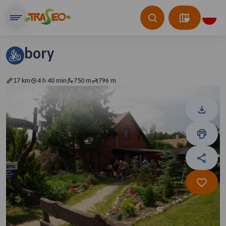
bory
17 km
4 h 40 min
750 m
796 m