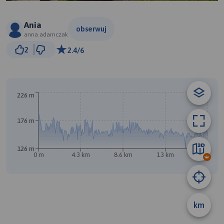
Ania
obserwuj
anna.adamczak
1 km
2
2.4/6
© Traseo Map
© OpenMapTiles
© OpenStreetMap contributors
226 m
176 m
B
126 m
A
0 m
4.3 km
8.6 km
13 km
17 km
km