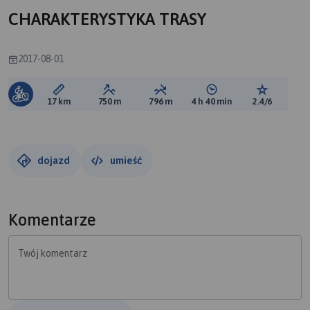
CHARAKTERYSTYKA TRASY
2017-08-01
Długość trasy:
Suma przewyższeń:
Suma spadków:
Średni czas potrzebny 
Ocena tras
17 km
750 m
796 m
4 h 40 min
2.4/6
dojazd
umieść
Komentarze
Twój komentarz