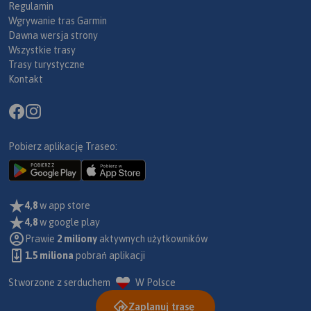
Regulamin
Wgrywanie tras Garmin
Dawna wersja strony
Wszystkie trasy
Trasy turystyczne
Kontakt
Pobierz aplikację Traseo:
4,8
w app store
4,8
w google play
Prawie
2 miliony
aktywnych użytkowników
1.5 miliona
pobrań aplikacji
Stworzone z serduchem
W Polsce
Zaplanuj trasę