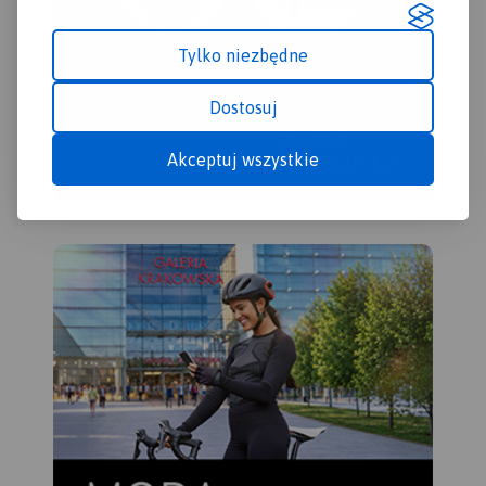
śro
„Pr
Tylko niezbędne
Dostosuj
Akceptuj wszystkie