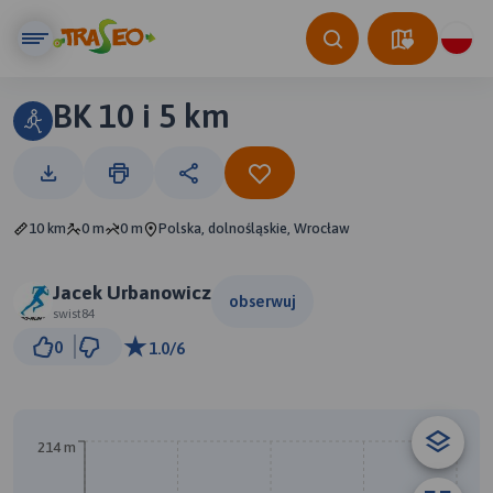
BK 10 i 5 km
10 km
0 m
0 m
Polska, dolnośląskie, Wrocław
Jacek Urbanowicz
obserwuj
swist84
300 m
0
1.0/6
© Traseo Map
© OpenMapTiles
© OpenStreetMap contributors
214 m