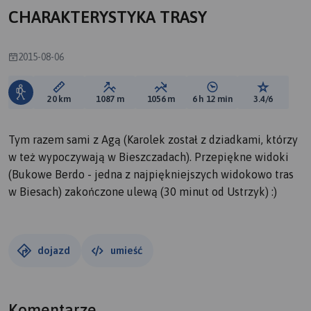
CHARAKTERYSTYKA TRASY
2015-08-06
Długość trasy:
Suma przewyższeń:
Suma spadków:
Średni czas potrzebny 
Ocena tras
20 km
1087 m
1056 m
6 h 12 min
3.4/6
Tym razem sami z Agą (Karolek został z dziadkami, którzy
w też wypoczywają w Bieszczadach). Przepiękne widoki
(Bukowe Berdo - jedna z najpiękniejszych widokowo tras
w Biesach) zakończone ulewą (30 minut od Ustrzyk) :)
dojazd
umieść
Komentarze