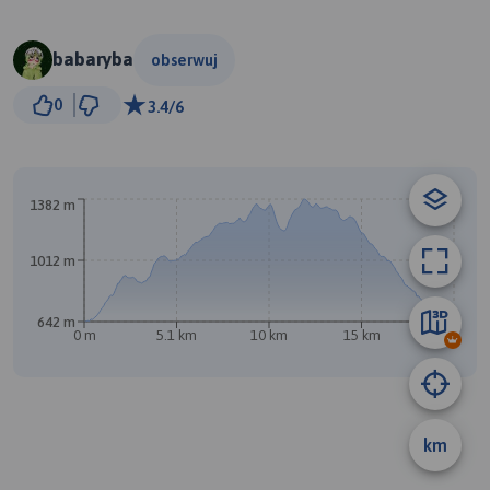
babaryba
obserwuj
3 km
0
3.4/6
© Traseo Map
© OpenMapTiles
© OpenStreetMap contributors
A
1382 m
1012 m
642 m
0 m
5.1 km
10 km
15 km
20 km
B
km