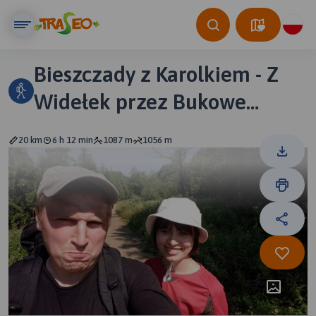
Bieszczady z Karolkiem - Z
Widełek przez Bukowe
Berdo, Tarnicę, Szeroki
20 km
6 h 12 min
1087 m
1056 m
Wierch do Ustrzyk Górnych