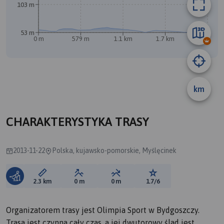
A
103 m
B
53 m
0 m
579 m
1.1 km
1.7 km
2.3 km
km
CHARAKTERYSTYKA TRASY
2013-11-22
Polska, kujawsko-pomorskie, Myślęcinek
Długość trasy:
Suma przewyższeń:
Suma spadków:
Ocena trasy:
2.3 km
0 m
0 m
1.7/6
Organizatorem trasy jest Olimpia Sport w Bydgoszczy.
Trasa jest czynna cały czas, a jej dwutorowy ślad jest