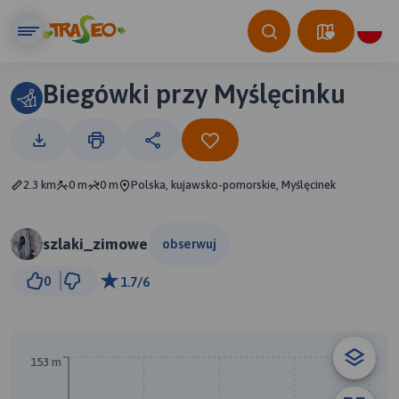
Biegówki przy Myślęcinku
2.3 km
0 m
0 m
Polska, kujawsko-pomorskie, Myślęcinek
szlaki_zimowe
obserwuj
100 m
0
1.7/6
© Traseo Map
© OpenMapTiles
© OpenStreetMap contributors
153 m