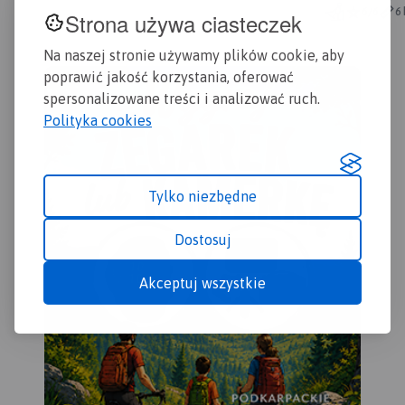
zgodnie z kierunkiem
6/6
6
Strona używa ciasteczek
płynięcia.
Na naszej stronie używamy plików cookie, aby
poprawić jakość korzystania, oferować
spersonalizowane treści i analizować ruch.
Polityka cookies
Tylko niezbędne
Dostosuj
Akceptuj wszystkie