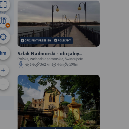
16 km
OFICJALNY PRZEBIEG
POLECAMY
km
Szlak Nadmorski - oficjalny
przebieg
Polska, zachodniopomorskie, Świnoujście
6/6
362 km
4 dni
598m
anie trasy:
a trasy: