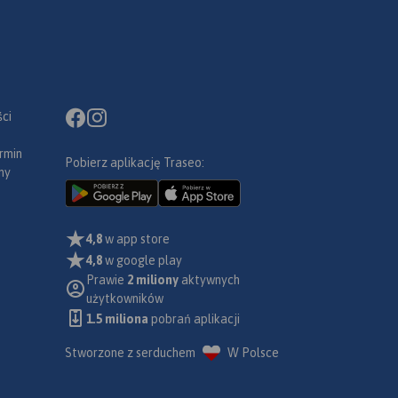
ci
rmin
Pobierz aplikację Traseo:
ny
4,8
w app store
4,8
w google play
Prawie
2 miliony
aktywnych
użytkowników
1.5 miliona
pobrań aplikacji
Stworzone z serduchem
W Polsce