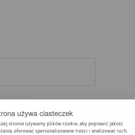
A CI SIĘ MAPOPRZEWODNIK LUB M
trona używa ciasteczek
szej stronie używamy plików cookie, aby poprawić jakość
tania, oferować spersonalizowane treści i analizować ruch.