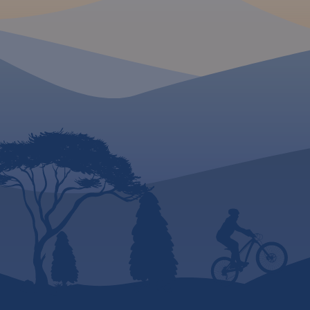
121 miejsc wartych
odwiedzenia.