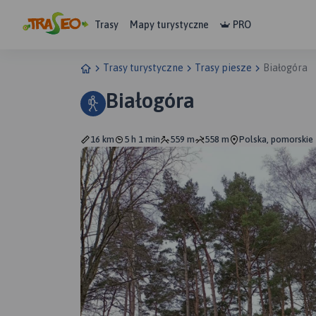
Trasy
Mapy turystyczne
PRO
Trasy turystyczne
Trasy piesze
Białogóra
Białogóra
16 km
5 h 1 min
559 m
558 m
Polska, pomorskie