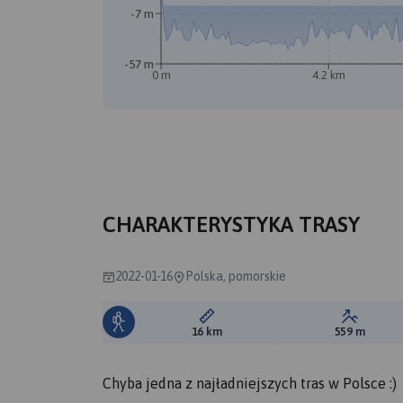
-7 m
-57 m
0 m
4.2 km
CHARAKTERYSTYKA TRASY
2022-01-16
Polska, pomorskie
Długość trasy:
Suma prz
16 km
559 m
Chyba jedna z najładniejszych tras w Polsce :)