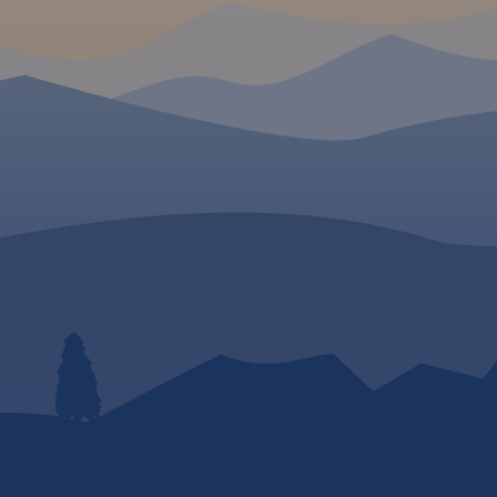
odwiedzenia podkreślono
kolorem żółtym. Mapa posiada
opisaną siatkę geograficzną
WGS 84 przez co można ją
zastosować do urządzeń z
GPSem. Na rewersie
umieszczono indeks
miejscowości (miasta, wsie,
przysiółki, duże dzielnice) oraz
mapki tematyczne z
podziałem administracyjnym,
kodami pocztowymi, ochroną
przyrody i krainami
goegraficznymi.