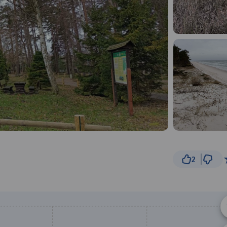
2
500 m
© Traseo Map
© OpenMapTiles
© OpenStreetMap cont