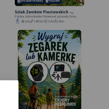
OFICJALNY PRZEBIEG
POLECAMY
Szlak Zamków Piastowskich -
oficjalny przebieg
Polska, dolnośląskie, Rezerwat przyrody Góra
Choina, Zagórze Śląskie, powiat wałbrzyski
6/6
148 km
2 dni
3km
APA