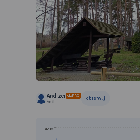
Andrzej
PRO
obserwuj
Andb
42 m