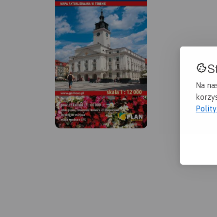
S
Na na
korzys
Polit