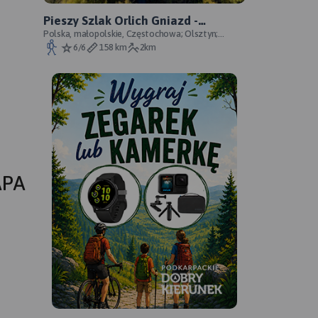
Pieszy Szlak Orlich Gniazd -
oficjalny przebieg szlaku
Polska, małopolskie, Częstochowa; Olsztyn;
Mirów; Bobolice; Morsko; Ogrodzieniec; Pilica;
6/6
158 km
2km
Smoleń; By
APA