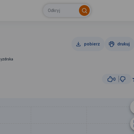
Odkryj
pobierz
drukuj
Pyzdrska
0
1 km
© Traseo Map
© OpenMapTiles
© OpenStreetMap cont