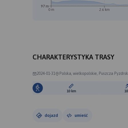
97 m
0 m
2.6 km
CHARAKTERYSTYKA TRASY
2024-01-31
Polska, wielkopolskie, Puszcza Pyzdrs
Długość trasy:
10 km
1
dojazd
umieść