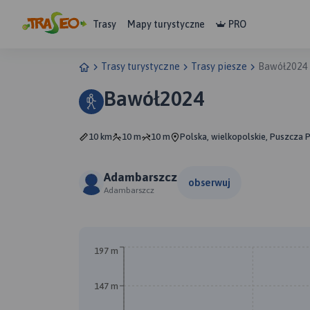
Trasy
Mapy turystyczne
PRO
Trasy turystyczne
Trasy piesze
Bawół2024
Bawół2024
10 km
10 m
10 m
Polska, wielkopolskie, Puszcza 
Adambarszcz
obserwuj
Adambarszcz
197 m
147 m