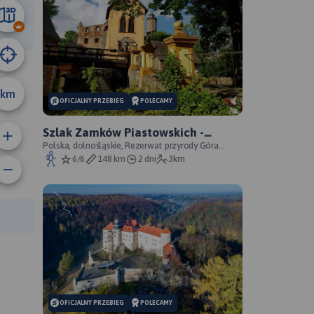
10 km
km
OFICJALNY PRZEBIEG
POLECAMY
Szlak Zamków Piastowskich -
oficjalny przebieg
Polska, dolnośląskie, Rezerwat przyrody Góra
Choina, Zagórze Śląskie, powiat wałbrzyski
6/6
148 km
2 dni
3km
rasy:
OFICJALNY PRZEBIEG
POLECAMY