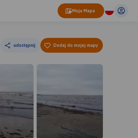
Moja Mapa
udostępnij
Dodaj do mojej mapy