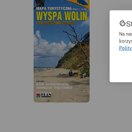
S
Na na
korzys
Polit