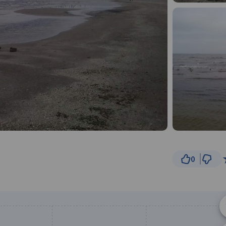
0
200 
© Traseo Map
© OpenMapTiles
© OpenStreetMap cont