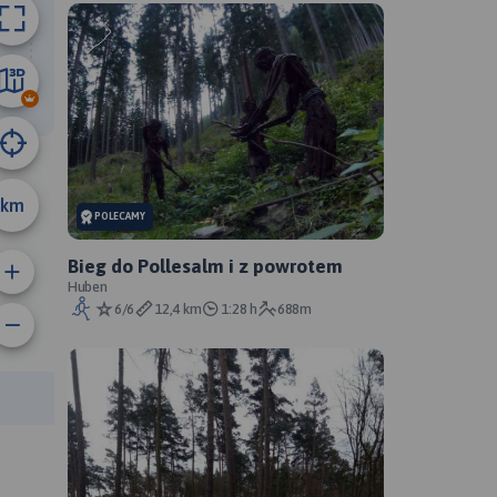
5.4 km
km
POLECAMY
Bieg do Pollesalm i z powrotem
Huben
6/6
12,4 km
1:28 h
688m
anie trasy:
a trasy: