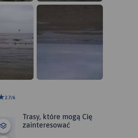
2.7/6
m
ributors
Trasy, które mogą Cię
zainteresować