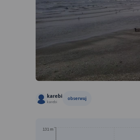
karebi
obserwuj
karebi
131 m