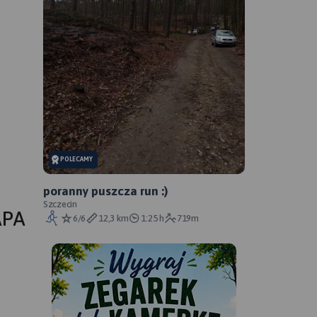
POLECAMY
poranny puszcza run :)
Szczecin
APA
6/6
12,3 km
1:25 h
719m