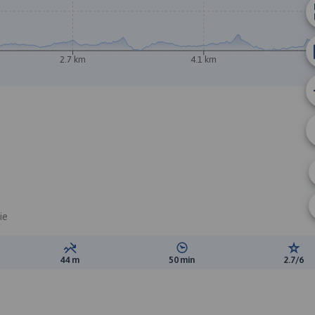
2.7 km
4.1 km
ie
ewyższeń:
Suma spadków:
Średni czas potrzebny na pokon
Ocen
44 m
50 min
2.7/6