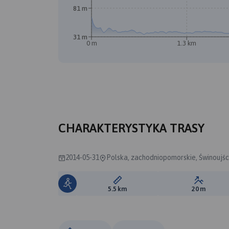
81 m
31 m
0 m
1.3 km
A
B
CHARAKTERYSTYKA TRASY
2014-05-31
Polska, zachodniopomorskie, Świnoujśc
Długość trasy:
Suma prz
5.5 km
20 m