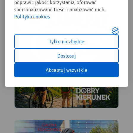
poprawić jakość korzystania, oferować
konnych, nordic walking i
spersonalizowane treści i analizować ruch.
konnych, łącznie z
Polityka cookies
kilometrażem.
Tylko niezbędne
Dostosuj
Akceptuj wszystkie