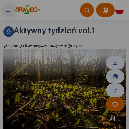
Aktywny tydzień vol.1
8.2 km
1 h 49 min
251 m
259 m
Gdynia