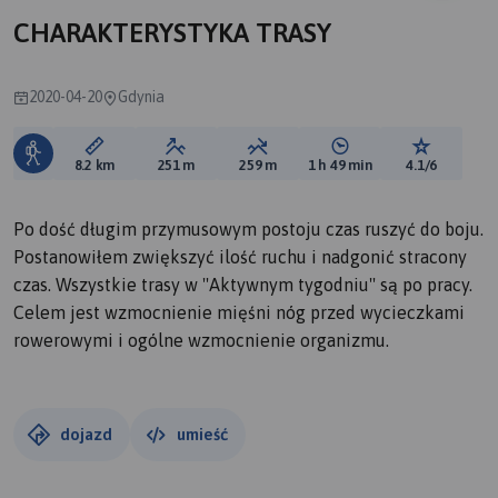
CHARAKTERYSTYKA TRASY
2020-04-20
Gdynia
Długość trasy:
Suma przewyższeń:
Suma spadków:
Średni czas potrzebny 
Ocena tras
8.2 km
251 m
259 m
1 h 49 min
4.1/6
Po dość długim przymusowym postoju czas ruszyć do boju.
Postanowiłem zwiększyć ilość ruchu i nadgonić stracony
czas. Wszystkie trasy w ''Aktywnym tygodniu'' są po pracy.
Celem jest wzmocnienie mięśni nóg przed wycieczkami
rowerowymi i ogólne wzmocnienie organizmu.
dojazd
umieść