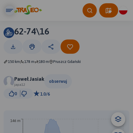
62-74\16
150 km
178 m
180 m
Pruszcz Gdański
Paweł Jasiak
obserwuj
japa12
20 km
0
1.0/6
© Traseo Map
© OpenMapTiles
© OpenStreetMap contributors
146 m