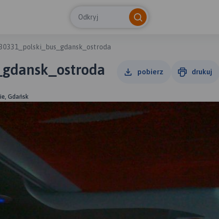
Odkryj
30331_polski_bus_gdansk_ostroda
_gdansk_ostroda
pobierz
drukuj
ie, Gdańsk