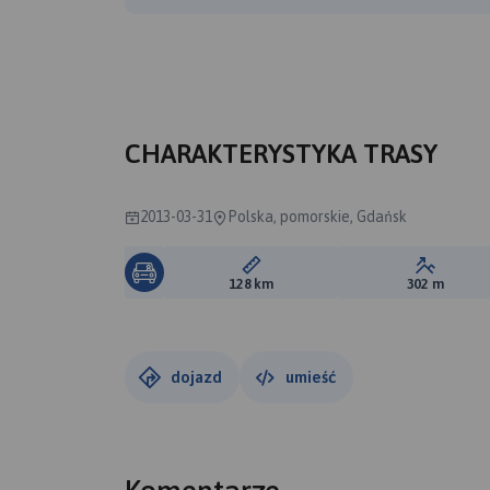
CHARAKTERYSTYKA TRASY
2013-03-31
Polska, pomorskie, Gdańsk
Długość trasy:
Suma prz
128 km
302 m
dojazd
umieść