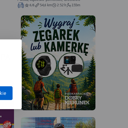
6/6
54,6 km
2:52 h
155m
APA
kie