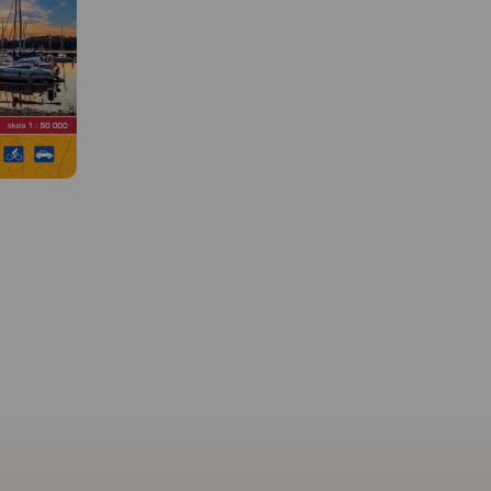
 W
MAPA TURYSTYCZNA W
APLIKACJI TRASEO
ejmuje
Mapa turystyczna "Park
szar
Krajobrazowy Mierzeja
u
Wiślana" została opracowana
 Wejherowa
we współpracy z pracownikami
Gdynię,
tegoż Parku, dzięki czemu
a. Na
stanowi dokładne i rzetelne
ie
źródło informacji na temat
 turyście.
tego obszaru. Mapa Mierzei
MAPA TURYSTYCZNA W
APLIKACJI TRASEO
zebiegi
Wiślanej doskonale nadaje się
rowerowych,
do uprawiania zarówno
king i
turystyki pieszej, jak i
Mapa Kociewia i Powiśl
rowerowej. Mapa swoim
części zachodniej obej
obszarem zamyka się na
obszar zamknięty przez
zachodzie przy Mikoszewie, na