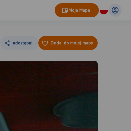
Moja Mapa
udostępnij
Dodaj do mojej mapy