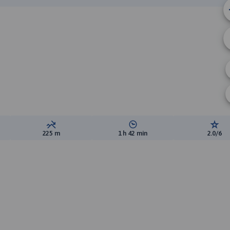
B
ewyższeń:
Suma spadków:
Średni czas potrzebny na pokon
Ocen
225 m
1 h 42 min
2.0/6