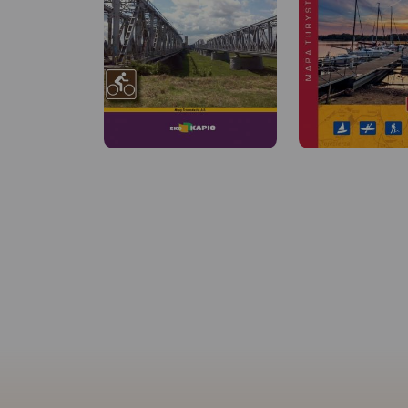
MAPA TURYSTYCZNA W
APLIKACJI TRASEO
MAPA TURYSTYCZNA
Na planie zaznaczono
APLIKACJI TRASEO
wszystkie aktualne ulice, kina,
teatry, ośrodki kultury, urzędy,
stacje benzynowe, noclegi,
Mapa Trójmiasta ob
restauracje, układ komunikacji.
swoim zasięgiem ob
Oprócz spisu ulic są tu
Trójmiejskiego Park
ważniejsze informacje
Krajobrazowego od
dotyczące Gdańska oraz opis
przez Redę, Rumię, 
ciekawych miejsc.
Sopot aż do Gdańsk
mapie ujęto wszystk
informacje przydatne
Podano aktualne pr
szlaków pieszych, 
konnych, nordic wal
konnych, łącznie z
kilometrażem.