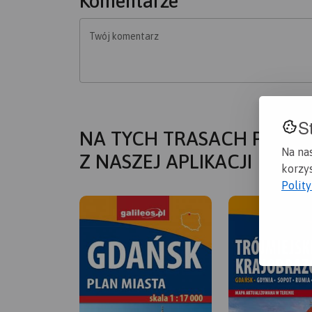
Komentarze
Twój komentarz
S
NA TYCH TRASACH PRZYD
Na na
Z NASZEJ APLIKACJI
korzys
Polit