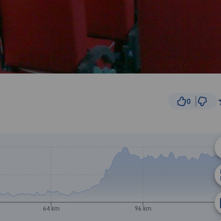
0
20 km
© Traseo Map
© OpenMapTiles
© OpenStreetMap cont
64 km
96 km
1