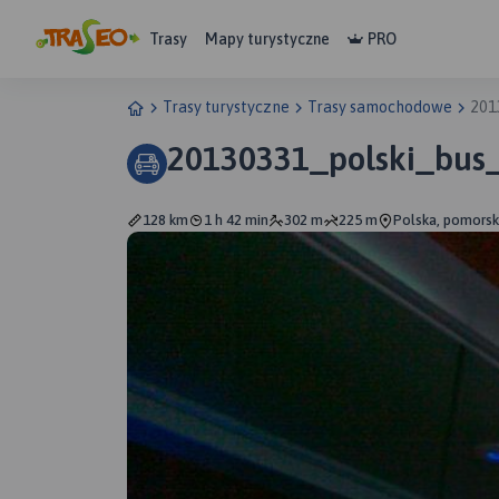
Trasy
Mapy turystyczne
PRO
Trasy turystyczne
Trasy samochodowe
201
20130331_polski_bus
128 km
1 h 42 min
302 m
225 m
Polska, pomorsk