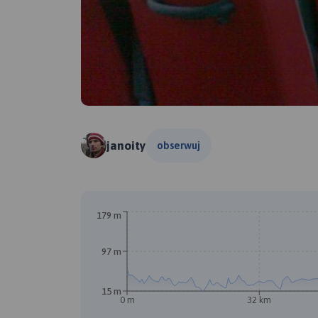
janoity
obserwuj
A
179 m
97 m
15 m
0 m
32 km