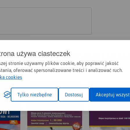
trona używa ciasteczek
A CI SIĘ MAPOPRZEWODNIK LUB M
szej stronie używamy plików cookie, aby poprawić jakość
tania, oferować spersonalizowane treści i analizować ruch.
yka cookies
Tylko niezbędne
Dostosuj
Akceptuj wszyst