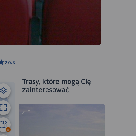
2.0/6
ributors
Trasy, które mogą Cię
zainteresować
28 km