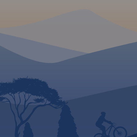
MAPA TURYSTYCZNA
APLIKACJI TRASEO
MAPA TURYSTYCZNA W
APLIKACJI TRASEO
Mapa Kociewia i Powiśla w
części wschodniej obejmuje
obszar zamknięty przez Białą
Górę na zachodzie, Kwidzyn na
południu i Elbląd na