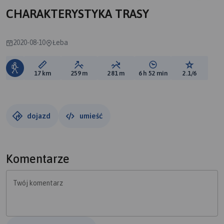
CHARAKTERYSTYKA TRASY
2020-08-10
Łeba
Długość trasy:
Suma przewyższeń:
Suma spadków:
Średni czas potrzebny 
Ocena tras
17 km
259 m
281 m
6 h 52 min
2.1/6
dojazd
umieść
Komentarze
Twój komentarz