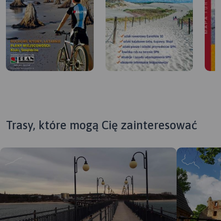
Trasy, które mogą Cię zainteresować
MAP
APL