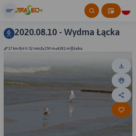
2020.08.10 - Wydma Łącka
17 km
6 h 52 min
259 m
281 m
Łeba