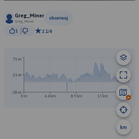
Greg_Miner
obserwuj
Greg_Miner
1 km
1
2.1/6
© Traseo Map
© OpenMapTiles
© OpenStreetMap contributors
71 m
21 m
A
B
-28 m
0 m
4.4 km
8.9 km
13 km
17 km
km