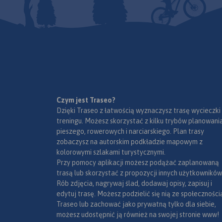
wiekami w tych gór
odległościami i czasami
Grzbietem Gór Złoty
przejść.
Rok wydania 2022
ok. 32 km wiedzie g
państwowa i po czes
przyjmują nazwę Ry
hor (od ruin zamku 
Zasięg mapy wyzna
Złoty Stok i Paczkó
północy, Trzebieszo
zachodzie, Jesenik 
Czym jest Traseo?
i Sławnowice na ws
Dzięki Traseo z łatwością wyznaczysz trasę wycieczki
Na turystów czeka tu
treningu. Możesz skorzystać z kilku trybów planowania
pieszych szlaków gó
pieszego, rowerowych i narciarskiego. Plan trasy
które prowadzą ku
zobaczysz na autorskim podkładzie mapowym z
najatrakcyjniejszym
kolorowymi szlakami turystycznymi.
jakimi są grzbiety i 
Przy pomocy aplikacji możesz podążać zaplanowaną
górskie, przełęcze, 
trasą lub skorzystać z propozycji innych użytkowników
widokowe, doliny, po
Rób zdjęcia, nagrywaj ślad, dodawaj opisy, zapisuj i
górskie. W okolicac
edytuj trasę. Możesz podzielić się nią ze społeczności
Stoku, Lądka Zdroju 
Traseo lub zachować jako prywatną tylko dla siebie,
Śląskiego wytyczono
możesz udostępnić ją również na swojej stronie www!
atrakcyjnych tras s