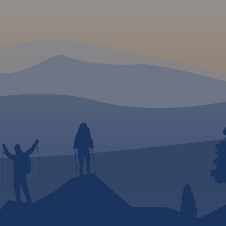
e.
: Masyw
m
1426 m
ralicky
e
Złote
kie.
łe
styczne
 i
z
uty
tym
iło
ko
jazdy
inacze
.
Rok