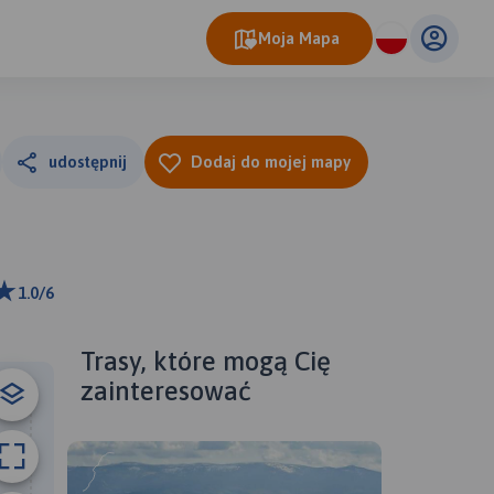
Moja Mapa
udostępnij
Dodaj do mojej mapy
1.0/6
m
ributors
Trasy, które mogą Cię
zainteresować