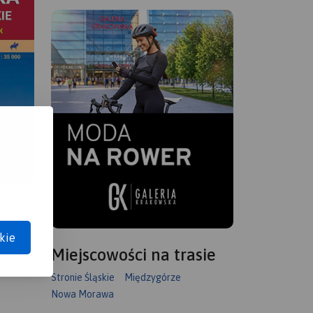
kie
Miejscowości na trasie
Stronie Śląskie
Międzygórze
Nowa Morawa