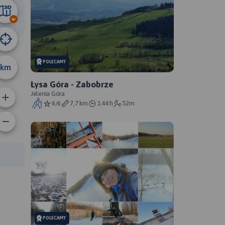
51 km
POLECAMY
km
Łysa Góra - Zabobrze
Jelenia Góra
6/6
7,7 km
1:44 h
52m
rasy:
POLECAMY