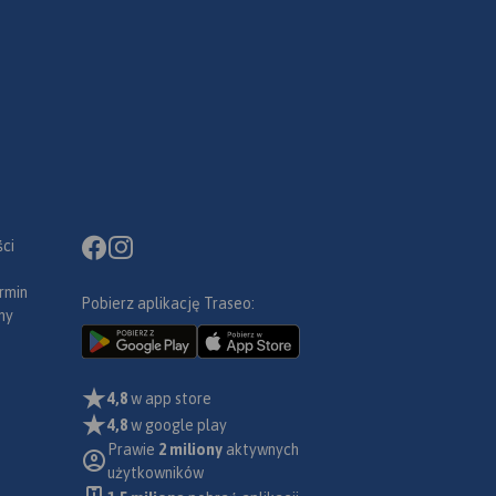
ci
rmin
Pobierz aplikację Traseo:
ny
4,8
w app store
4,8
w google play
Prawie
2 miliony
aktywnych
użytkowników