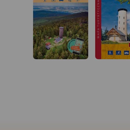
MAPA TURYSTYCZNA W
APLIKACJI TRASEO
MAPA TURYSTYCZNA
APLIKACJI TRASEO
Mapa Czarnej Góry i
Mapa obejmuje obszar
Zakres mapy ograni
Masywu Śnieżnika. Na mapie
miejscowościami:
zaznaczono informacje
Stronie Śląskie, Byst
przydatne turyście, jak zabytki,
Kłodzka, Międzylesie
noclegi, granice obszarów
Miasto w Czechach.
chronionych. W
się tu popularny oś
miejscowościach opisano
narciarski. Na mapi
nazwy głównych ulic. Podano
zaznaczono szlaki p
aktualne przebiegi szlaków
rowerowe (z długośc