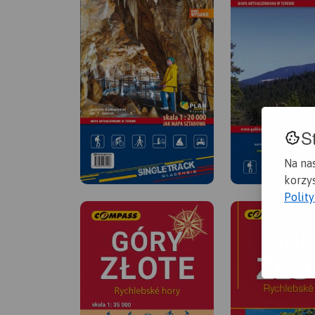
S
Na na
korzys
Polit