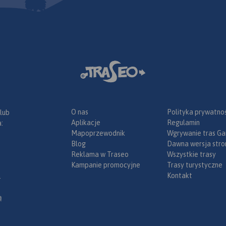
ach.
wydania 2023
ch na dł.
ranica
kiej stronie
chlebskich
Rychleby).
czają:
w na
wice na
na południu
chodzie.
O nas
Polityka prywatnoś
 lub
 sieć
Aplikacje
Regulamin
:
rskich,
Mapoprzewodnik
Wgrywanie tras Ga
Blog
Dawna wersja stro
 miejscom,
Reklama w Traseo
Wszystkie trasy
szczyty
Kampanie promocyjne
Trasy turystyczne
miejsca
Kontakt
.
toki i rzeki
h Złotego
ą
i Stronia
 wiele
pacerowych