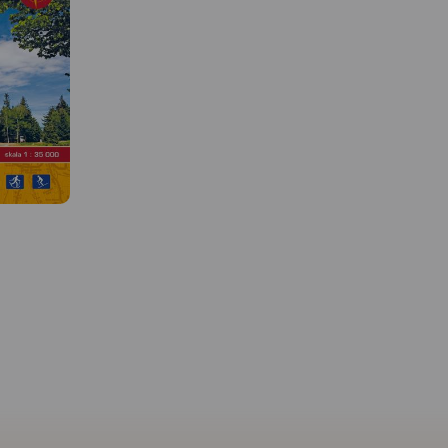
MAPA TURYSTYCZNA W
APLIKACJI TRASEO
MAPA TURYSTYCZNA W
APLIKACJI TRASEO
 W
Mapa Masywu Śnieżnik
przedstawia jedno z wy
 okolic.
Szczegółowa mapa
w Sudetach pasm górski
czony jest
turystyczna Gór Złotych z
które zamyka od połud
uwzględnieniem atrakcji,
Kotlinę Kłodzką. Zalicz
rzyca
zabytków, noclegów,
do Sudetów Wschodnic
 i Stare
gastronomii oraz innych miejsc
Zasięg mapy wyznaczaj
 Znajduje
przydatnych turyście. Zawiera
Bystrzyca Kłodzka na
rodek
wszystkie znakowane szlaki
północnym-zachodzie,
e
turystyczne piesze, rowerowe,
Międzylesie na połudn
iesze i
ścieżki dydaktyczne wraz z
zachodzie oraz Jindric
iami),