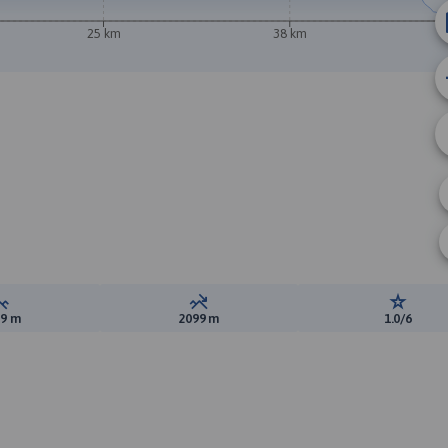
25 km
38 km
Suma przewyższeń:
Suma spadków:
Ocena t
99 m
2099 m
1.0/6