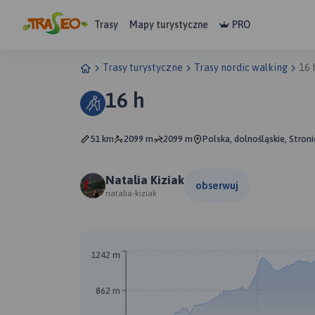
Trasy
Mapy turystyczne
PRO
Trasy turystyczne
Trasy nordic walking
16 
16 h
51 km
2099 m
2099 m
Polska, dolnośląskie, Stroni
Natalia Kiziak
obserwuj
natalia-kiziak
1242 m
862 m