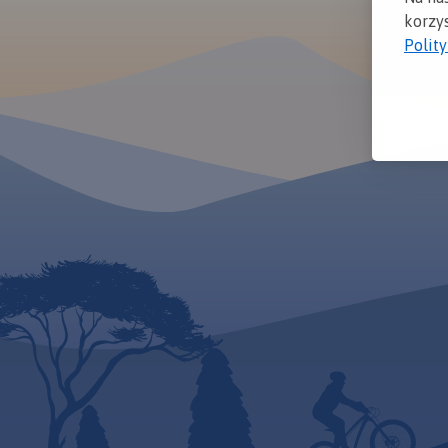
korzys
Polit