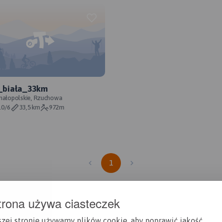
_biała_33km
małopolskie, Rzuchowa
.0/6
33,5 km
972m
1
trona używa ciasteczek
szej stronie używamy plików cookie, aby poprawić jakość