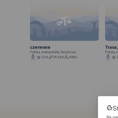
czerwona
Trasa
Polska, małopolskie, Rzuchowa
Polska, 
1.0/6
39,6 km
438m
1
S
Na na