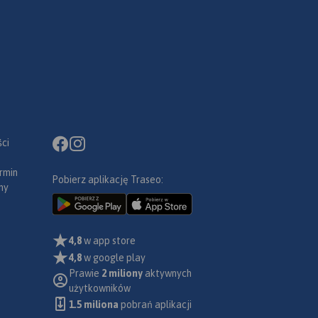
ci
rmin
Pobierz aplikację Traseo:
ny
4,8
w app store
4,8
w google play
Prawie
2 miliony
aktywnych
użytkowników
1.5 miliona
pobrań aplikacji