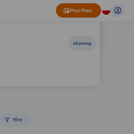
Moja Mapa
obserwuj
filtry