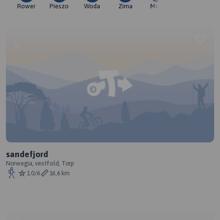
Rower
Pieszo
Woda
Zima
Moto
Pozostałe
sandefjord
Norwegia, vestfold, Torp
1.0/6
16,6 km