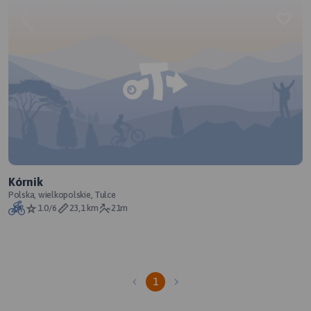
Kórnik
Polska, wielkopolskie, Tulce
1.0/6
23,1 km
21m
1