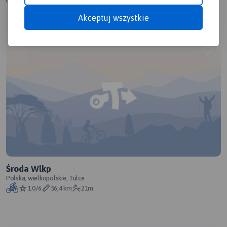
Akceptuj wszystkie
Środa Wlkp
Polska, wielkopolskie, Tulce
1.0/6
56,4 km
21m