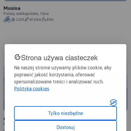
Mosina
Polska, wielkopolskie, Tulce
1.0/6
47,6 km
83m
Strona używa ciasteczek
Na naszej stronie używamy plików cookie, aby
poprawić jakość korzystania, oferować
spersonalizowane treści i analizować ruch.
Polityka cookies
Tylko niezbędne
nekla
Polska, wielkopolskie, Tulce
Dostosuj
1.0/6
100 km
43m