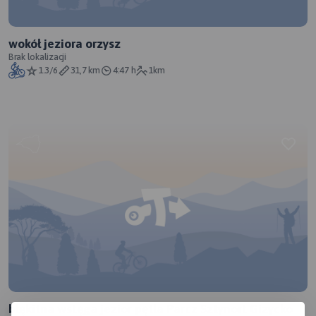
wokół jeziora orzysz
Brak lokalizacji
1.3/6
31,7 km
4:47 h
1km
błękitna wstęga jezior pętla Parcz Sztynort Gizycko