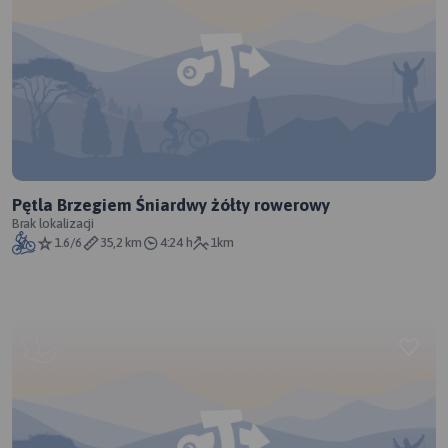
Pętla Brzegiem Śniardwy żółty rowerowy
Brak lokalizacji
1.6/6
35,2 km
4:24 h
1km