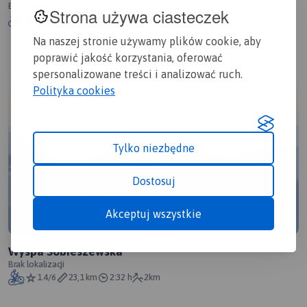
Brak lokalizacji
Strona używa ciasteczek
1.3/6
70,4 km
8:09 h
1km
Na naszej stronie używamy plików cookie, aby
poprawić jakość korzystania, oferować
spersonalizowane treści i analizować ruch.
Polityka cookies
Tylko niezbędne
Dostosuj
Akceptuj wszystkie
Wyspa Sobieszewska
Brak lokalizacji
1.4/6
23,1 km
2:32 h
2km