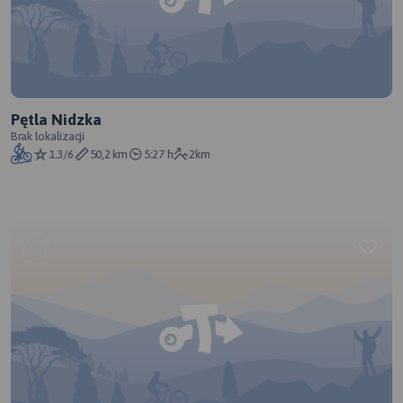
Pętla Nidzka
Brak lokalizacji
1.3/6
50,2 km
5:27 h
2km