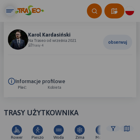
Karol Kardasiński
Na Traseo od września 2021
obserwuj
Trasy 4
Informacje profilowe
Płeć:
Kobieta
TRASY UŻYTKOWNIKA
Rower
Pieszo
Woda
Zima
Moto
Pozostałe