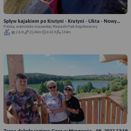
Spływ kajakiem po Krutyni - Krutyni - Ukta - Nowy
Most
Polska, warmińsko-mazurskie, Mazurski Park Krajobrazowy
2.6/6
21,4 km
6:41 h
134m