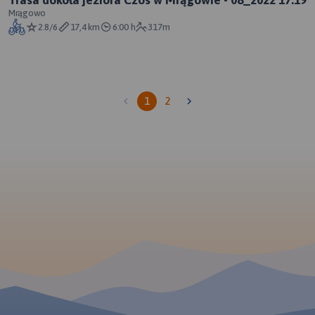
Trasa dokoła jeziora Czos w Mrągowie - 08_2022 17:19
Mrągowo
2.8/6
17,4 km
6:00 h
317m
1
2