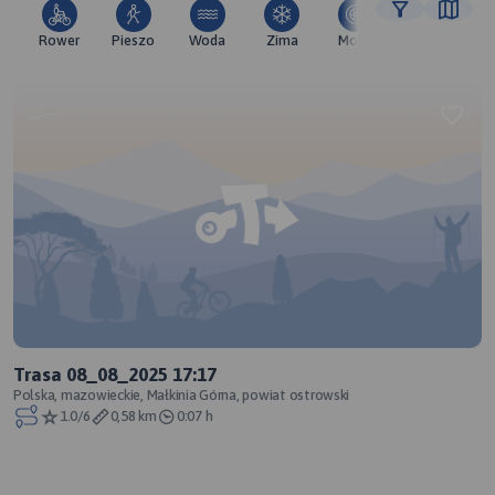
Rower
Pieszo
Woda
Zima
Moto
Pozostałe
Trasa 08_08_2025 17:17
Polska, mazowieckie, Małkinia Górna, powiat ostrowski
1.0/6
0,58 km
0:07 h