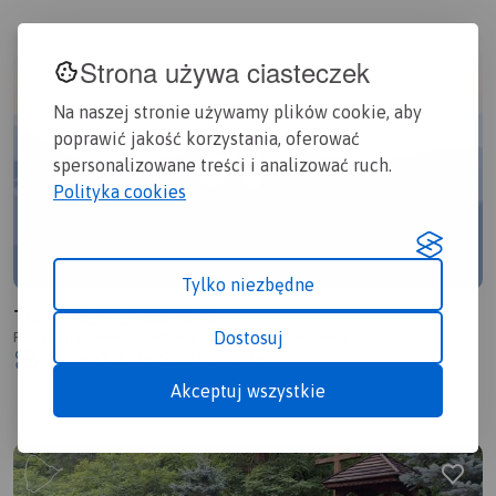
Strona używa ciasteczek
Na naszej stronie używamy plików cookie, aby
poprawić jakość korzystania, oferować
spersonalizowane treści i analizować ruch.
Polityka cookies
Tylko niezbędne
Trasa 30_07_2025 20:41
Dostosuj
Polska, mazowieckie, Małkinia Górna, powiat ostrowski
1.0/6
18,3 km
1:34 h
106m
Akceptuj wszystkie