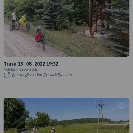
Trasa 15_08_2022 19:32
Polska, mazowieckie
2.0/6
20,2 km
1:44 h
221m