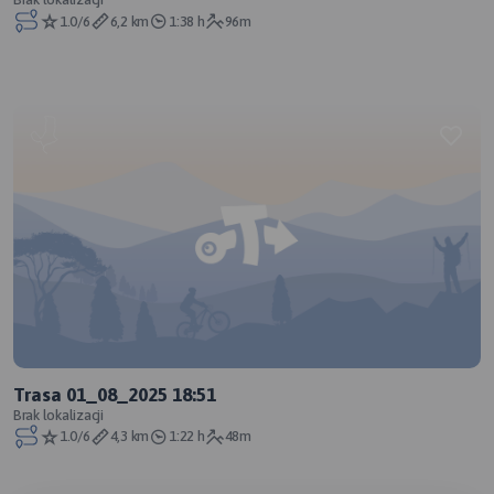
1.0/6
6,2 km
1:38 h
96m
Trasa 01_08_2025 18:51
Brak lokalizacji
1.0/6
4,3 km
1:22 h
48m