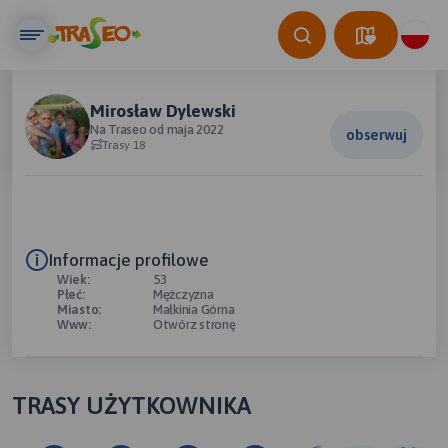
Mirosław Dylewski
Na Traseo od maja 2022
obserwuj
Trasy 18
Informacje profilowe
Wiek:
53
Płeć:
Mężczyzna
Miasto:
Małkinia Górna
Www:
Otwórz stronę
TRASY UŻYTKOWNIKA