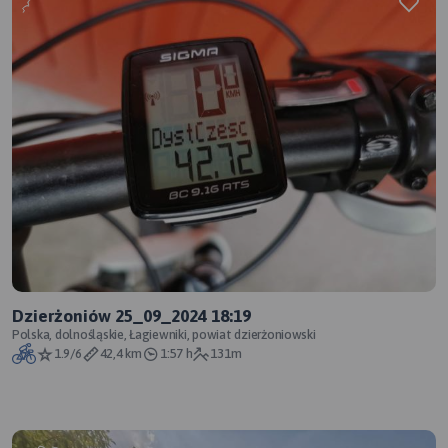
Dzierżoniów 25_09_2024 18:19
Polska, dolnośląskie, Łagiewniki, powiat dzierżoniowski
1.9/6
42,4 km
1:57 h
131m