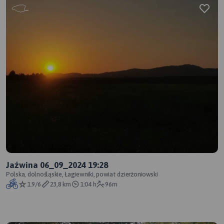
Jaźwina 06_09_2024 19:28
Polska, dolnośląskie, Łagiewniki, powiat dzierżoniowski
1.9/6
23,8 km
1:04 h
96m