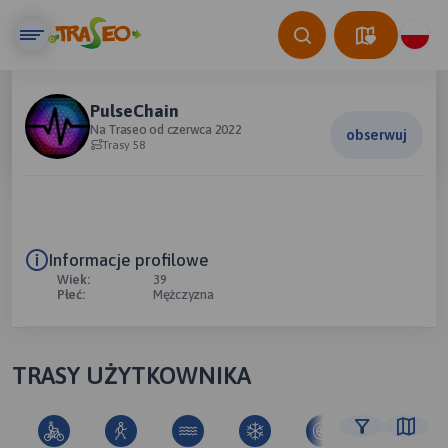
PulseChain
Na Traseo od czerwca 2022
obserwuj
Trasy 58
Informacje profilowe
Wiek:
39
Płeć:
Mężczyzna
TRASY UŻYTKOWNIKA