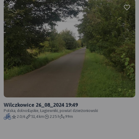
Wilczkowice 26_08_2024 19:49
Polska, dolnośląskie, Łagiewniki, powiat dzierżoniowski
2.0/6
51,4 km
2:25 h
99m