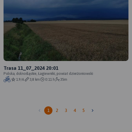
Trasa 11_07_2024 20:01
Polska, dolnośląskie, Łagiewniki, powiat dzierżoniowski
1.9/6
3,8 km
0:11 h
35m
1
2
3
4
5