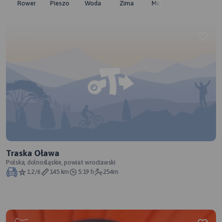
Rower
Pieszo
Woda
Zima
Moto
Pozostałe
Traska Oława
Polska, dolnośląskie, powiat wrocławski
1.2/6
145 km
5:19 h
254m