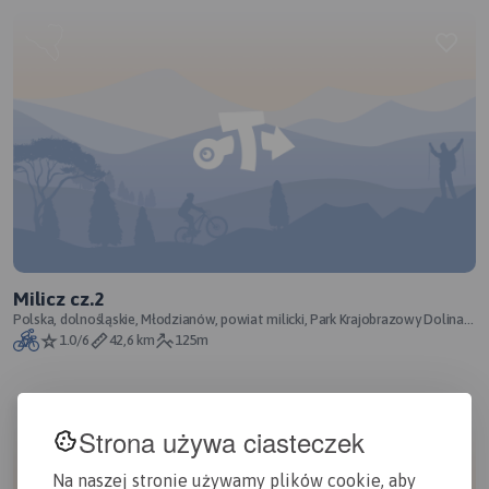
Milicz cz.2
Polska, dolnośląskie, Młodzianów, powiat milicki, Park Krajobrazowy Dolina
Baryczy
1.0/6
42,6 km
125m
Strona używa ciasteczek
Na naszej stronie używamy plików cookie, aby