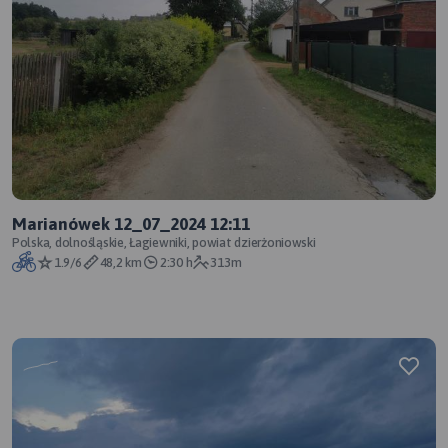
Marianówek 12_07_2024 12:11
Polska, dolnośląskie, Łagiewniki, powiat dzierżoniowski
1.9/6
48,2 km
2:30 h
313m