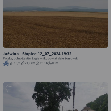
Jaźwina - Słupice 12_07_2024 19:32
Polska, dolnośląskie, Łagiewniki, powiat dzierżoniowski
2.0/6
23,9 km
1:15 h
83m