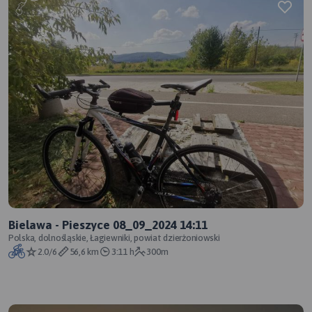
Bielawa - Pieszyce 08_09_2024 14:11
Polska, dolnośląskie, Łagiewniki, powiat dzierżoniowski
2.0/6
56,6 km
3:11 h
300m