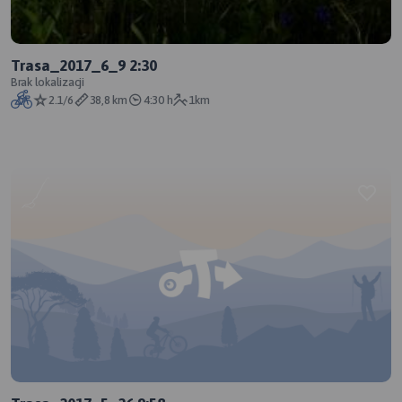
Trasa_2017_6_9 2:30
Brak lokalizacji
2.1/6
38,8 km
4:30 h
1km