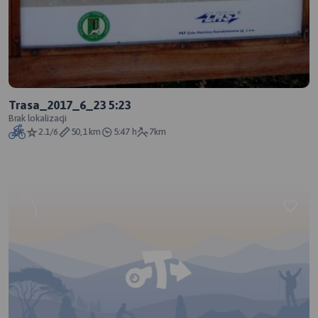
Trasa_2017_6_23 5:23
Brak lokalizacji
2.1/6
50,1 km
5:47 h
7km