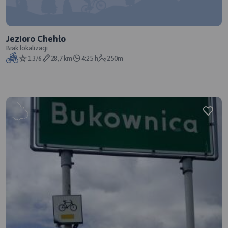
Jezioro Chehło
Brak lokalizacji
1.3/6
28,7 km
4:25 h
250m