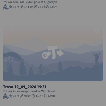
Polska, lubelskie, Zynie, powiat biłgorajski
1.3/6
27,1 km
2:31 h
134m
Trasa 19_09_2024 19:31
Polska, kujawsko-pomorskie, Włocławek
1.3/6
40 km
3:17 h
124m