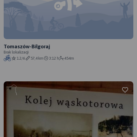
Tomaszów-Biłgoraj
Brak lokalizacji
1.2/6
57,4 km
3:12 h
454m