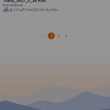
Trasa_2017_5_26 9:58
Brak lokalizacji
1.3/6
9,3 km
2:42 h
320m
1
2