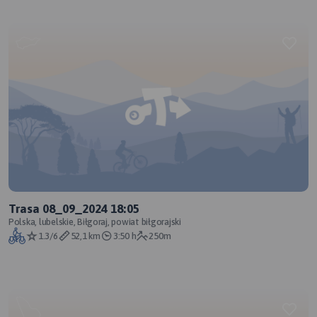
Trasa 08_09_2024 18:05
Polska, lubelskie, Biłgoraj, powiat biłgorajski
1.3/6
52,1 km
3:50 h
250m