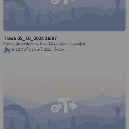
Trasa 05_10_2024 16:07
Polska, lubelskie, Korytków Duży, powiat biłgorajski
1.2/6
1,8 km
1:11 h
102m