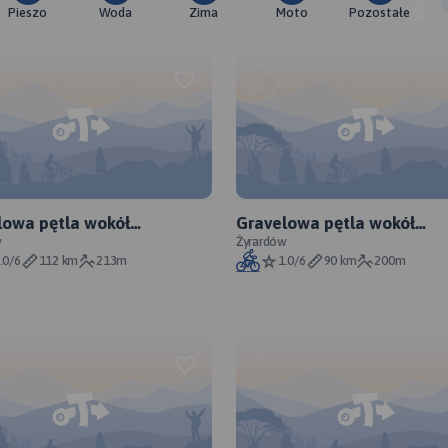
Pieszo
Woda
Zima
Moto
Pozostałe
lowa pętla wokół
Gravelowa pętla wokół
onowa - wersja długa
w
Mszczonowa - wersja krót
Żyrardów
.0/6
112 km
213m
1.0/6
90 km
200m