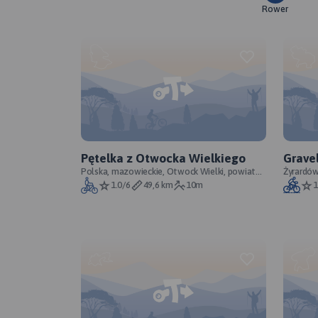
Rower
Pętelka z Otwocka Wielkiego
Grave
Polska, mazowieckie, Otwock Wielki, powiat
Mszcz
Żyrardó
otwocki
1.0/6
49,6 km
10m
1