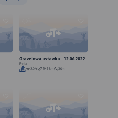
Gravelowa ustawka - 12.06.2022
ka
Rynia
2.0/6
59,9 km
30m