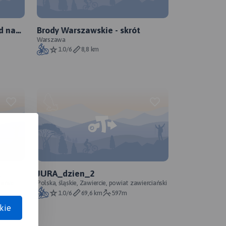
d na
Brody Warszawskie - skrót
Warszawa
1.0/6
8,8 km
k
JURA_dzien_2
zański
Polska, śląskie, Zawiercie, powiat zawierciański
1.0/6
69,6 km
597m
kie