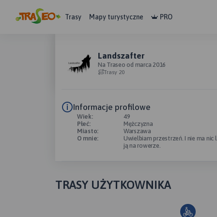
Trasy
Mapy turystyczne
PRO
Landszafter
Na Traseo od marca 2016
Trasy 20
Informacje profilowe
Wiek:
49
Płeć:
Mężczyzna
Miasto:
Warszawa
O mnie:
Uwielbiam przestrzeń. I nie ma nic
ją na rowerze.
TRASY UŻYTKOWNIKA