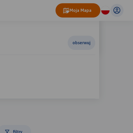
Moja Mapa
obserwuj
filtry